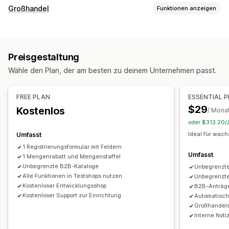
Management der Preisgestaltung
Großhandel
Funktionen anzeigen
Preisbildungsregeln
Prozentuale Rabatte
Feste Rabatte
Optionen zur Preisgestaltung
Mengenrabatte
Gestaffelte Rabatte
Individuelle Preise
Kundengruppen
Individuelle Preise
Rabattcodes
Automatische Preisanpassung
Preisanpassung
Preisgestaltung
Preisstaffelung
Mengenrabatte
Preisimport
Automatische Anpassung
Planung
Tags
Wähle den Plan, der am besten zu deinem Unternehmen passt.
Steuerbefreiungen
Nettobedingungen
Überwachung
Mehrere Währungen
Registrierungsformular
Berichte
Dashboards
Statistiken
FREE PLAN
ESSENTIAL 
Login für Großhandel
Kunden-Tagging
$29
Kostenlos
/ Mona
Bestellverwaltung
oder $313.20/J
Massenverarbeitung
Bestellformular
Ideal für wa
Umfasst
Manuelle Bestellungen
Bestellentwürfe
1 Registrierungsformular mit Feldern
Umfasst
Mindestbestellmengen
1 Mengenrabatt und Mengenstaffel
Bestellbeschränkungen
Unbegrenzte B2B-Kataloge
Unbegrenzt
Bestellstatus
Mehrere Währungen
API-Zugriff
Alle Funktionen in Testshops nutzen
Unbegrenzt
Inventarsynchronisierung
Import und Export
Kostenloser Entwicklungsshop
B2B-Anträge
Kostenloser Support zur Einrichtung
Automatisch
Großhandels
Interne Not