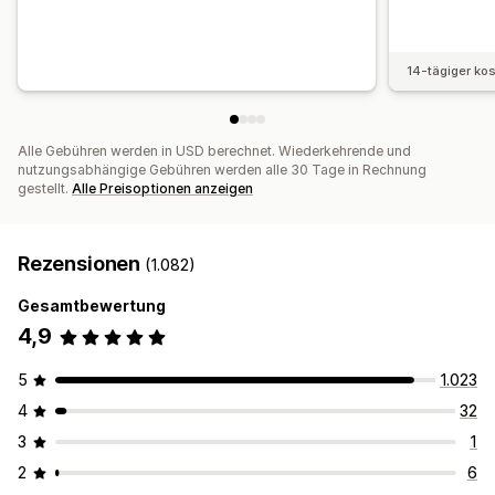
14-tägiger ko
Alle Gebühren werden in USD berechnet. Wiederkehrende und
nutzungsabhängige Gebühren werden alle 30 Tage in Rechnung
gestellt.
Alle Preisoptionen anzeigen
Rezensionen
(1.082)
Gesamtbewertung
4,9
5
1.023
4
32
3
1
2
6