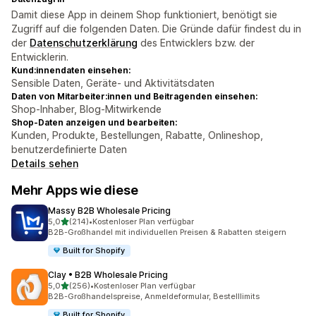
Damit diese App in deinem Shop funktioniert, benötigt sie
Zugriff auf die folgenden Daten. Die Gründe dafür findest du in
der
Datenschutzerklärung
des Entwicklers bzw. der
Entwicklerin.
Kund:innendaten einsehen:
Sensible Daten, Geräte- und Aktivitätsdaten
Daten von Mitarbeiter:innen und Beitragenden einsehen:
Shop-Inhaber, Blog-Mitwirkende
Shop-Daten anzeigen und bearbeiten:
Kunden, Produkte, Bestellungen, Rabatte, Onlineshop,
benutzerdefinierte Daten
Details sehen
Mehr Apps wie diese
Massy B2B Wholesale Pricing
von 5 Sternen
5,0
(214)
•
Kostenloser Plan verfügbar
214 Rezensionen insgesamt
B2B-Großhandel mit individuellen Preisen & Rabatten steigern
Built for Shopify
Clay • B2B Wholesale Pricing
von 5 Sternen
5,0
(256)
•
Kostenloser Plan verfügbar
256 Rezensionen insgesamt
B2B-Großhandelspreise, Anmeldeformular, Bestelllimits
Built for Shopify