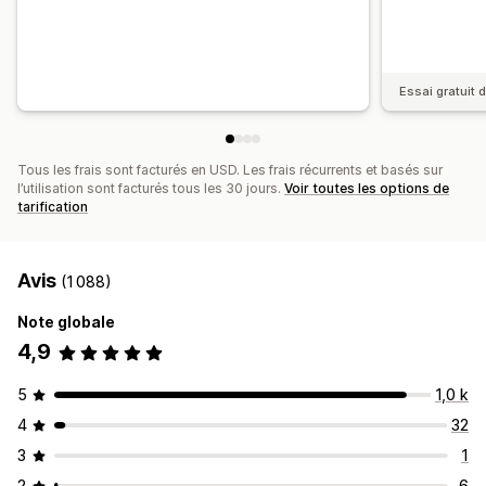
Essai gratuit d
Tous les frais sont facturés en USD. Les frais récurrents et basés sur
l’utilisation sont facturés tous les 30 jours.
Voir toutes les options de
tarification
Avis
(1 088)
Note globale
4,9
5
1,0 k
4
32
3
1
2
6