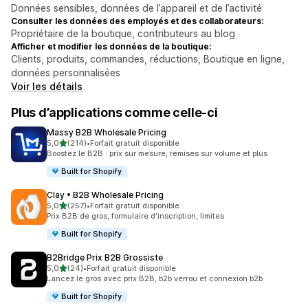
Données sensibles, données de l’appareil et de l’activité
Consulter les données des employés et des collaborateurs:
Propriétaire de la boutique, contributeurs au blog
Afficher et modifier les données de la boutique:
Clients, produits, commandes, réductions, Boutique en ligne,
données personnalisées
Voir les détails
Plus d’applications comme celle-ci
Massy B2B Wholesale Pricing
étoile(s) sur 5
5,0
(214)
•
Forfait gratuit disponible
214 avis au total
Boostez le B2B : prix sur mesure, remises sur volume et plus
Built for Shopify
Clay • B2B Wholesale Pricing
étoile(s) sur 5
5,0
(257)
•
Forfait gratuit disponible
257 avis au total
Prix B2B de gros, formulaire d'inscription, limites
Built for Shopify
B2Bridge Prix B2B Grossiste
étoile(s) sur 5
5,0
(24)
•
Forfait gratuit disponible
24 avis au total
Lancez le gros avec prix B2B, b2b verrou et connexion b2b
Built for Shopify