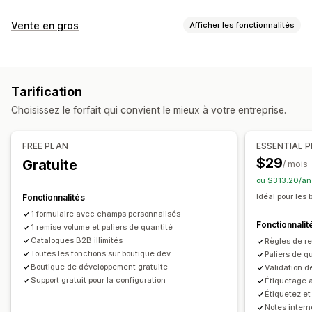
Gestion de la tarification
Vente en gros
Afficher les fonctionnalités
Règles de tarification
Réductions en pourcentage
Options de tarification
Réductions fixes
Réductions en fonction de la quantité
Groupes de clients
Tarification personnalisée
Réductions échelonnées
Tarification personnalisée
Tarification
Codes de réduction
Tarification échelonnée
Réévaluation automatique de la tarification
Choisissez le forfait qui convient le mieux à votre entreprise.
Réductions en fonction de la quantité
Correspondance des prix
Correspondance automatique
Importation de tarification
Exonérations fiscales
Planification
Balises
FREE PLAN
ESSENTIAL 
Délais de paiement
Devises multiples
Suivi
$29
Gratuite
/ mois
Formulaire d’inscription
Connexion pour prix en gros
Rapports
Tableaux de bord
Analyses de données
ou $313.20/an
Balisage client
Idéal pour les
Fonctionnalités
Gestion des commandes
1 formulaire avec champs personnalisés
Fonctionnalit
Traitement en bloc
1 remise volume et paliers de quantité
Formulaire de commande
Catalogues B2B illimités
Règles de re
Commandes manuelles
Commandes provisoires
Toutes les fonctions sur boutique dev
Paliers de qu
Minimums de commande
Limites de commande
Boutique de développement gratuite
Validation d
Support gratuit pour la configuration
Étiquetage a
Statut de la commande
Devises multiples
Accès API
Étiquetez e
Synchronisation des stocks
Importation et exportation
Notes inter