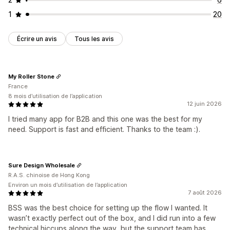
1
20
Écrire un avis
Tous les avis
My Roller Stone
France
8 mois d’utilisation de l’application
12 juin 2026
I tried many app for B2B and this one was the best for my
need. Support is fast and efficient. Thanks to the team :).
Sure Design Wholesale
R.A.S. chinoise de Hong Kong
Environ un mois d’utilisation de l’application
7 août 2026
BSS was the best choice for setting up the flow I wanted. It
wasn’t exactly perfect out of the box, and I did run into a few
technical hiccups along the way, but the support team has