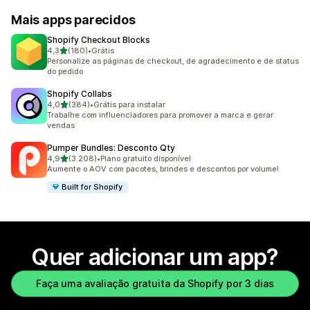
Mais apps parecidos
Shopify Checkout Blocks
de 5 estrelas
4,3
(180)
•
Grátis
180 avaliações ao todo
Personalize as páginas de checkout, de agradecimento e de status
do pedido
Shopify Collabs
de 5 estrelas
4,0
(384)
•
Grátis para instalar
384 avaliações ao todo
Trabalhe com influenciadores para promover a marca e gerar
vendas
Pumper Bundles: Desconto Qty
de 5 estrelas
4,9
(3.208)
•
Plano gratuito disponível
3208 avaliações ao todo
Aumente o AOV com pacotes, brindes e descontos por volume!
Built for Shopify
Quer adicionar um app?
Faça uma avaliação gratuita da Shopify por 3 dias