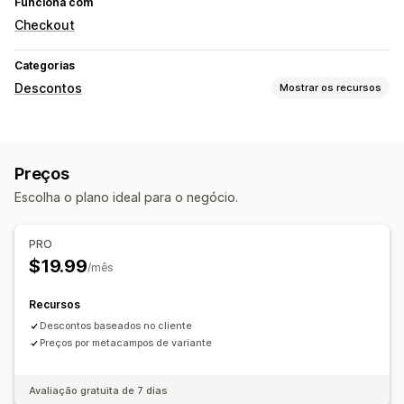
Funciona com
Checkout
Categorias
Descontos
Mostrar os recursos
Tipos de descontos
Preços de atacado
Descontos no checkout
Preços
Preços dinâmicos
Descontos personalizados
Escolha o plano ideal para o negócio.
Gerenciamento de descontos
Acionadores e regras
Marcação com tag
PRO
$19.99
/mês
Recursos
Descontos baseados no cliente
Preços por metacampos de variante
Avaliação gratuita de 7 dias