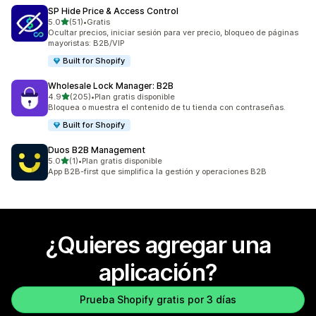
SP Hide Price & Access Control
de 5 estrellas
5.0
(51)
•
Gratis
51 reseñas en total
Ocultar precios, iniciar sesión para ver precio, bloqueo de páginas
mayoristas: B2B/VIP
Built for Shopify
Wholesale Lock Manager: B2B
de 5 estrellas
4.9
(205)
•
Plan gratis disponible
205 reseñas en total
Bloquea o muestra el contenido de tu tienda con contraseñas.
Built for Shopify
Duos B2B Management
de 5 estrellas
5.0
(1)
•
Plan gratis disponible
1 reseñas en total
App B2B-first que simplifica la gestión y operaciones B2B
¿Quieres agregar una
aplicación?
Prueba Shopify gratis por 3 días