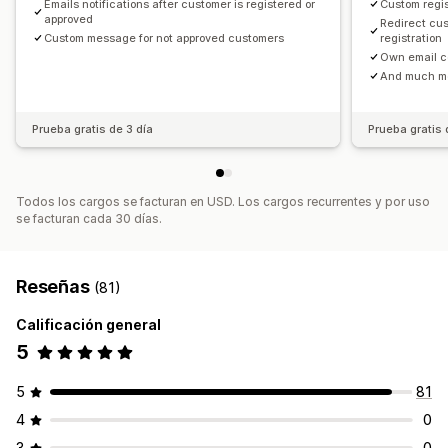
Emails notifications after customer is registered or
Custom regis
approved
Redirect cus
Custom message for not approved customers
registration
Own email c
And much mo
Prueba gratis de 3 día
Prueba gratis 
Todos los cargos se facturan en USD. Los cargos recurrentes y por uso
se facturan cada 30 días.
Reseñas
(81)
Calificación general
5
5
81
4
0
3
0