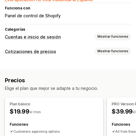
Funciona con
Panel de control de Shopify
Categorías
Cuentas e inicio de sesión
Mostrar funciones
Inicio de sesión del cliente
Cotizaciones de precios
Mostrar funciones
Verificación de correo electrónico
Reglas de precios
Gestión de cuenta
Ocultar precio
Ingreso de precio
Mostrar y ocultar
Formularios de registro
Campos personalizados
Precios
Aprobación automática
Rechazo automático
Elige el plan que mejor se adapte a tu negocio.
Control de acceso
Personalización
Aprobar solicitudes
Restringir acceso
Ocultar contenido
Visualización personalizada
Formulario de cotización
Plan básico
PRO Version 
Bloquear páginas
$19.99
$39.99
Notificaciones
al mes
a
Plantillas de correo electrónico
Funciones
Funciones
Notificaciones de correo electrónico
Customers approving options
All from Bas