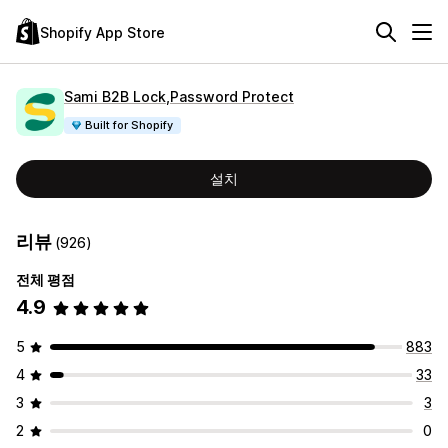
Shopify App Store
Sami B2B Lock,Password Protect
Built for Shopify
설치
리뷰
(926)
전체 평점
4.9
5
883
4
33
3
3
2
0