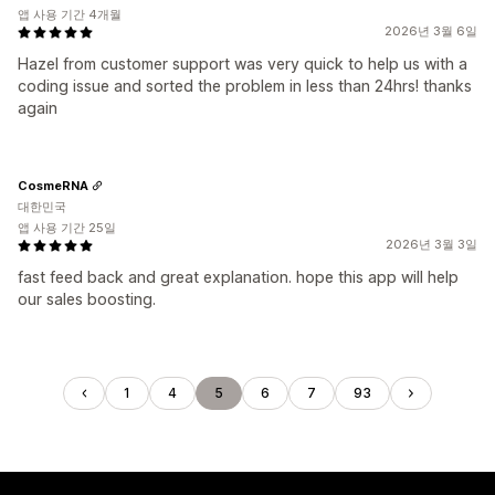
앱 사용 기간 4개월
2026년 3월 6일
Hazel from customer support was very quick to help us with a
coding issue and sorted the problem in less than 24hrs! thanks
again
CosmeRNA
대한민국
앱 사용 기간 25일
2026년 3월 3일
fast feed back and great explanation. hope this app will help
our sales boosting.
1
4
5
6
7
93