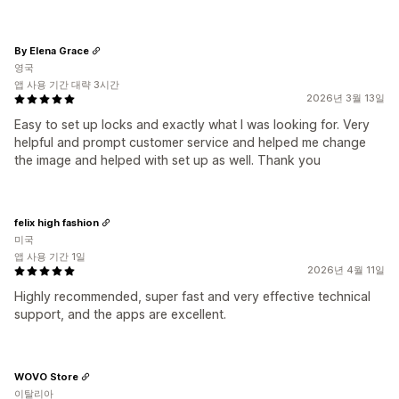
By Elena Grace
영국
앱 사용 기간 대략 3시간
2026년 3월 13일
Easy to set up locks and exactly what I was looking for. Very
helpful and prompt customer service and helped me change
the image and helped with set up as well. Thank you
felix high fashion
미국
앱 사용 기간 1일
2026년 4월 11일
Highly recommended, super fast and very effective technical
support, and the apps are excellent.
WOVO Store
이탈리아