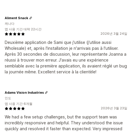
Aliment Snack
캐나다
앱 사용 기간 대략 22시간
2026년 3월 24일
Deuxième application de Sami que j'utilise (j'utilise aussi
Wholesale) et, après l'installation je n'arrivais pas à l'utiliser.
Après 30 secondes de discussion, leur représentante Joanna a
réussi à trouver mon erreur. J'avais eu une expérience
semblable avec la première application, ils avaient réglé un bug
la journée même. Excellent service à la clientèle!
Adams Vision Industries
인도
앱 사용 기간 6개월
2026년 3월 23일
We had a few setup challenges, but the support team was
incredibly responsive and helpful. They understood the issue
quickly and resolved it faster than expected. Very impressed