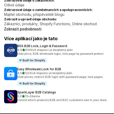
Zobrazovat údaje o zákaznících:
Citlivé údaje
Zobrazovat údaje o zaměstnancích a spolupracovnících:
Majitel obchodu, přispěvatelé blogu
Zobrazit a upravit údaje obchodu:
Zákazníci, produkty, Shopify Functions, Online obchod
Zobrazit podrobnosti
Více aplikací jako je tato
BSS B2B Lock, Login & Password
z 5 hvězd
4,9
(599)
•
K dispozici je bezplatný plán
Celkový počet recenzí: 599
Hide price, B2B wholesale login, lock page by password protect
Built for Shopify
Easy Wholesale Lock for B2B
z 5 hvězd
4,5
(224)
•
K dispozici je bezplatný plán
Celkový počet recenzí: 224
Hide prices, restrict B2B login with password page, lock pages
Built for Shopify
SparkLayer B2B Catalogs
z 5 hvězd
5,0
(1)
•
Zdarma
Celkový počet recenzí: 1
Control which products B2B and B2C customers see in your store