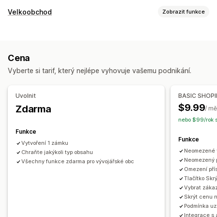
Přihlášení zákazníka
Velkoobchod
Zobrazit funkce
Ověření přes e-mail
Možnosti nacenění
Správa účtu
Skupiny zákazníků
Uzamykání cen
Aktivační odkaz
Cena
Přihlášení k velkoobchodu
Označování zákazníků
Vyberte si tarif, který nejlépe vyhovuje vašemu podnikání.
Řízení přístupu
Řízení objednávek
Schvalování žádostí
Omezení přístupu
Skrývání obsahu
Viditelnost produktů
Uvolnit
BASIC SHOP
Zamykání stránek
Ochrana heslem
Tajný odkaz
$9.99
Zdarma
/ mě
Vlastní pravidla
nebo $99/rok s
Funkce
Funkce
Vytvoření 1 zámku
Neomezené 
Chraňte jakýkoli typ obsahu
Neomezený p
Všechny funkce zdarma pro vývojářské obc
Omezení pří
Tlačítko Skr
Vybrat záka
Skrýt cenu 
Podmínka uz
Integrace s 