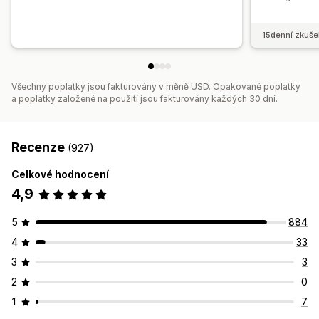
15denní zkuše
Všechny poplatky jsou fakturovány v měně USD. Opakované poplatky
a poplatky založené na použití jsou fakturovány každých 30 dní.
Recenze
(927)
Celkové hodnocení
4,9
5
884
4
33
3
3
2
0
1
7