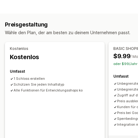
E-Mail-Verifizierung
Optionen zur Preisgestaltung
Kundenbetreuung
Kundengruppen
Preisbindung
Login für Großhandel
Aktivierungslink
Preisgestaltung
Kunden-Tagging
Wähle den Plan, der am besten zu deinem Unternehmen passt.
Zugriffskontrolle
Bestellverwaltung
Anfragen genehmigen
Zugriff einschränken
Produktsichtbarkeit
Kostenlos
BASIC SHOP
Inhalte ausblenden
Seiten sperren
Passwortschutz
$9.99
Kostenlos
/ M
Geheimer Link
Benutzerdefinierte Regeln
oder $99/Jahr 
Umfasst
Umfasst
1 Schloss erstellen
Unbegrenzte
Schützen Sie jeden Inhaltstyp
Unbegrenzte
Alle Funktionen für Entwicklungsshops ko
Zugriff auf 
Preis ausbl
Kunden für 
Preis bei G
Sperrbedingu
Integration 