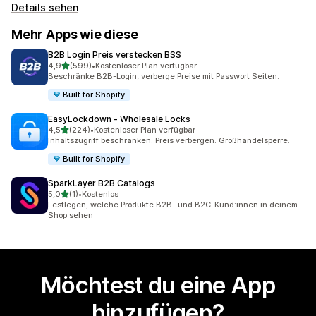
Details sehen
Mehr Apps wie diese
B2B Login Preis verstecken BSS
von 5 Sternen
4,9
(599)
•
Kostenloser Plan verfügbar
599 Rezensionen insgesamt
Beschränke B2B-Login, verberge Preise mit Passwort Seiten.
Built for Shopify
EasyLockdown ‑ Wholesale Locks
von 5 Sternen
4,5
(224)
•
Kostenloser Plan verfügbar
224 Rezensionen insgesamt
Inhaltszugriff beschränken. Preis verbergen. Großhandelsperre.
Built for Shopify
SparkLayer B2B Catalogs
von 5 Sternen
5,0
(1)
•
Kostenlos
1 Rezensionen insgesamt
Festlegen, welche Produkte B2B- und B2C-Kund:innen in deinem
Shop sehen
Möchtest du eine App
hinzufügen?