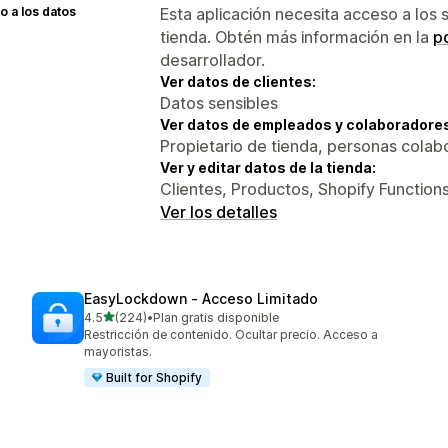
 a los datos
Esta aplicación necesita acceso a los 
tienda. Obtén más información en la
po
desarrollador.
Ver datos de clientes:
Datos sensibles
Ver datos de empleados y colaboradore
Propietario de tienda, personas colab
Ver y editar datos de la tienda:
Clientes, Productos, Shopify Functions
Ver los detalles
EasyLockdown ‑ Acceso Limitado
de 5 estrellas
4.5
(224)
•
Plan gratis disponible
224 reseñas en total
Restricción de contenido. Ocultar precio. Acceso a
mayoristas.
Built for Shopify