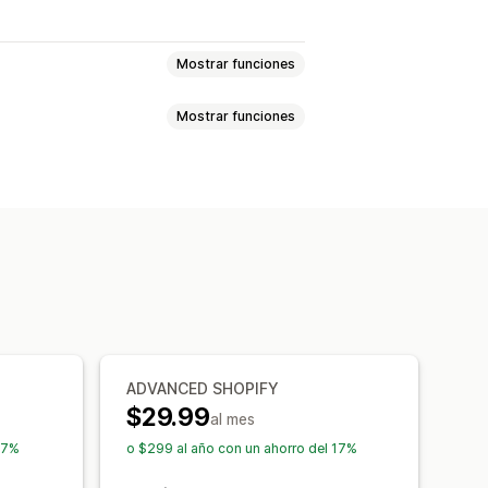
Mostrar funciones
Mostrar funciones
os
Registro mayorista
o
Ocultar contenido
ntraseña
Enlace secreto
ADVANCED SHOPIFY
$29.99
al mes
17%
o $299 al año con un ahorro del 17%