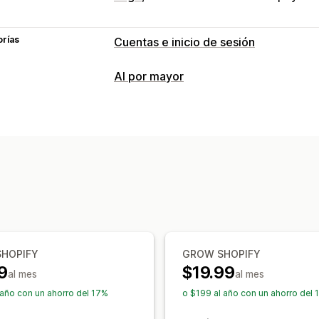
orías
Cuentas e inicio de sesión
Inicio de sesión del cliente
Al por mayor
Verificación de correo electrónico
Opciones de precio
Gestión de cuenta
Grupos de clientes
Bloqueo de preci
Enlace de activación
Etiquetas de clientes
Control de acceso
Administración de pedidos
Aprobar solicitudes
Restringir acces
Visibilidad del producto
Bloquear páginas
Protección con co
Reglas personalizadas
SHOPIFY
GROW SHOPIFY
9
$19.99
al mes
al mes
 año con un ahorro del 17%
o $199 al año con un ahorro del 