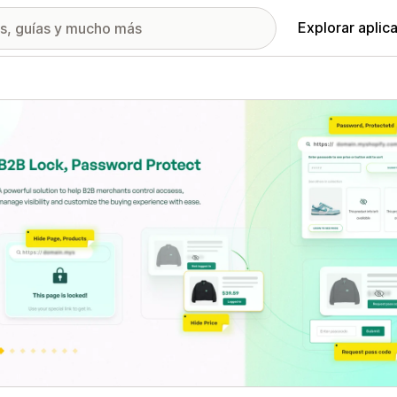
Explorar aplic
ía de imágenes destacadas