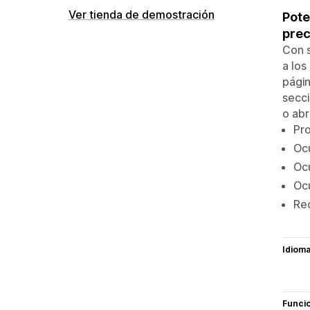
Ver tienda de demostración
Pote
prec
Con s
a los
págin
secci
o abr
Pro
Ocu
Ocu
Ocu
Req
Idiom
Funci