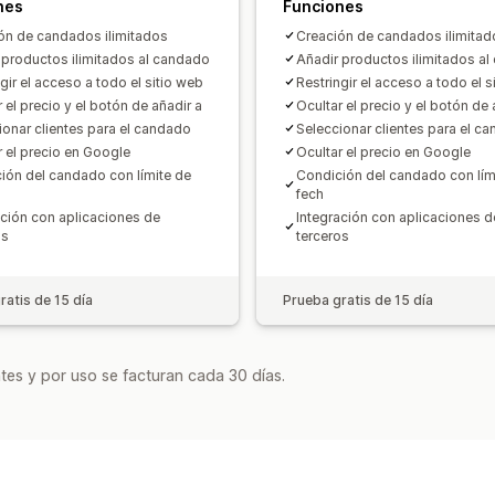
nes
Funciones
ón de candados ilimitados
Creación de candados ilimitad
 productos ilimitados al candado
Añadir productos ilimitados a
gir el acceso a todo el sitio web
Restringir el acceso a todo el s
 el precio y el botón de añadir a
Ocultar el precio y el botón de 
ionar clientes para el candado
Seleccionar clientes para el c
r el precio en Google
Ocultar el precio en Google
ión del candado con límite de
Condición del candado con lím
fech
ación con aplicaciones de
Integración con aplicaciones d
os
terceros
ratis de 15 día
Prueba gratis de 15 día
tes y por uso se facturan cada 30 días.