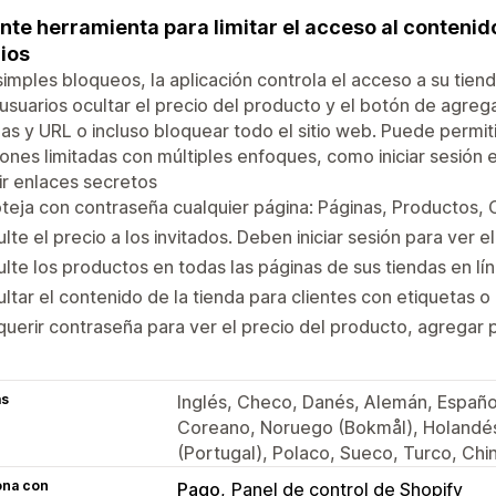
nte herramienta para limitar el acceso al contenid
ios
imples bloqueos, la aplicación controla el acceso a su tiend
 usuarios ocultar el precio del producto y el botón de agregar
as y URL o incluso bloquear todo el sitio web. Puede permi
ones limitadas con múltiples enfoques, como iniciar sesión 
ir enlaces secretos
teja con contraseña cualquier página: Páginas, Productos,
lte el precio a los invitados. Deben iniciar sesión para ver e
lte los productos en todas las páginas de sus tiendas en lí
ltar el contenido de la tienda para clientes con etiquetas o
uerir contraseña para ver el precio del producto, agregar p
as
Inglés, Checo, Danés, Alemán, Español,
Coreano, Noruego (Bokmål), Holandés,
(Portugal), Polaco, Sueco, Turco, Chino
ona con
Pago
Panel de control de Shopify