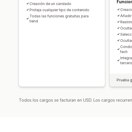
Funcio
Creación de un candado
Creaci
Proteja cualquier tipo de contenido
Añadir
Todas las funciones gratuitas para
tiend
Restrin
Ocultar
Selecc
Oculta
Condic
fech
Integr
tercer
Prueba g
Todos los cargos se facturan en USD. Los cargos recurren