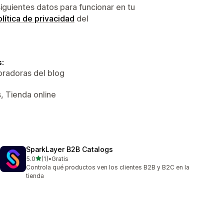
siguientes datos para funcionar en tu
lítica de privacidad
del
s:
oradoras del blog
, Tienda online
SparkLayer B2B Catalogs
de 5 estrellas
5.0
(1)
•
Gratis
1 reseñas en total
Controla qué productos ven los clientes B2B y B2C en la
tienda