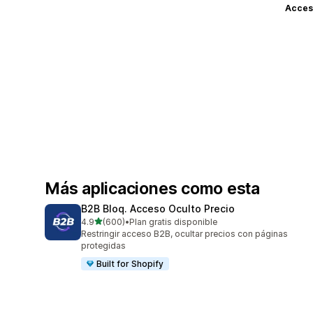
Acceso
Más aplicaciones como esta
B2B Bloq. Acceso Oculto Precio
de 5 estrellas
4.9
(600)
•
Plan gratis disponible
600 reseñas en total
Restringir acceso B2B, ocultar precios con páginas
protegidas
Built for Shopify