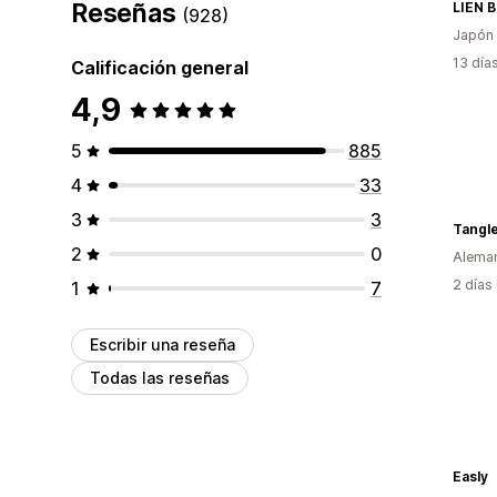
Reseñas
LIEN 
(928)
Japón
13 día
Calificación general
4,9
5
885
4
33
3
3
Tangl
2
0
Alema
2 días
1
7
Escribir una reseña
Todas las reseñas
Easly