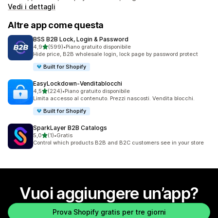
Vedi i dettagli
Altre app come questa
BSS B2B Lock, Login & Password
stelle su 5
4,9
(599)
•
Piano gratuito disponibile
599 recensioni totali
Hide price, B2B wholesale login, lock page by password protect
Built for Shopify
EasyLockdown‑Venditablocchi
stelle su 5
4,5
(224)
•
Piano gratuito disponibile
224 recensioni totali
Limita accesso al contenuto. Prezzi nascosti. Vendita blocchi.
Built for Shopify
SparkLayer B2B Catalogs
stelle su 5
5,0
(1)
•
Gratis
1 recensioni totali
Control which products B2B and B2C customers see in your store
Vuoi aggiungere un’app?
Prova Shopify gratis per tre giorni