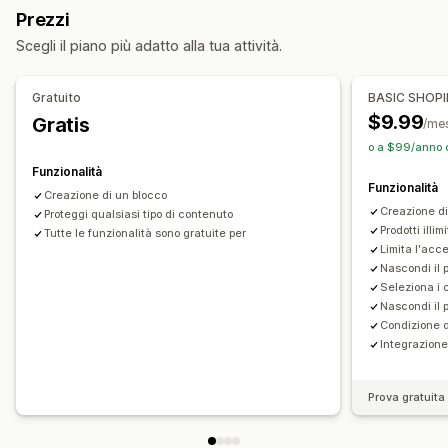
Link di attivazione
Prezzi
Accesso per la vendita all’ingrosso
Scegli il piano più adatto alla tua attività.
Aggiunta di tag dei clienti
Controllo di accesso
Approva le richieste
Limita l’accesso
Nascondi i contenuti
Gestione degli ordini
Gratuito
BASIC SHOP
Blocca le pagine
Protezione con password
Link segreto
Visibilità dei prodotti
$9.99
Gratis
/me
Regole personalizzate
o a $99/anno c
Funzionalità
Funzionalità
Creazione di un blocco
Creazione di 
Proteggi qualsiasi tipo di contenuto
Prodotti illi
Tutte le funzionalità sono gratuite per
Limita l'acce
Nascondi il 
Seleziona i c
Nascondi il 
Condizione d
Integrazione
Prova gratuita 