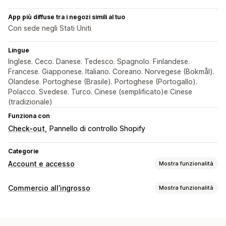
App più diffuse tra i negozi simili al tuo
Con sede negli Stati Uniti
Lingue
Inglese. Ceco. Danese. Tedesco. Spagnolo. Finlandese.
Francese. Giapponese. Italiano. Coreano. Norvegese (Bokmål).
Olandese. Portoghese (Brasile). Portoghese (Portogallo).
Polacco. Svedese. Turco. Cinese (semplificato)e Cinese
(tradizionale)
Funziona con
Check-out
Pannello di controllo Shopify
Categorie
Account e accesso
Mostra funzionalità
Accesso clienti
Commercio all’ingrosso
Mostra funzionalità
Verifica dell’email
Opzioni di prezzo
Gestione account
Gruppi di clienti
Blocco dei prezzi