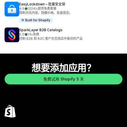
EasyLockdown – 批量安全锁
星（满分 5 星）
4.5
(224)
•
提供免费套餐
总共 224 条评论
限制浏览内容。隐藏价格。批量锁定。
Built for Shopify
SparkLayer B2B Catalogs
星（满分 5 星）
5.0
(1)
•
免费
总共 1 条评论
控制 B2B 和 B2C 客户在您商店中看到的产品
想要添加应用？
免费试用 Shopify 3 天