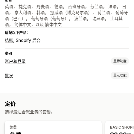
英语， 捷克语， 丹麦语， 德语， 西班牙语， 芬兰语， 法语， 日
语， 意大利语， 韩语， 挪威语（博克马尔语）， 荷兰语， 葡萄牙
语（巴西）， 葡萄牙语（葡萄牙）， 波兰语， 瑞典语， 土耳其
语， 简体中文，以及 繁体中文
适配以下产品：
结账
Shopify 后台
类别
账户和登录
显示功能
客户登录
批发
显示功能
电子邮件验证
定价选项
账户管理
客户群
价格锁定
批发登录
客户标记
激活链接
定价
订单管理
选择最适合您业务的套餐。
访问控制
产品可见性
批准请求
限制访问
隐藏内容
锁定页面
密码保护
秘密链接
免费
BASIC SHOP
自定义规则