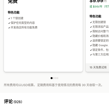
$9.99
免费
/月
或 $99/年（可
特色功能
特色功能
1 个锁创建
无限创建锁
保护任何类型的内容
无限添加产品
开发商店所有功能免费
限制访问整个
隐藏价格和添
选择要锁定的
隐藏 Googl
锁定条件，包
与第三方应用
15 天免费试用
所有费用均以USD结算。 定期费用和基于使用情况的费用每 30 天收取一次。
评论
(928)