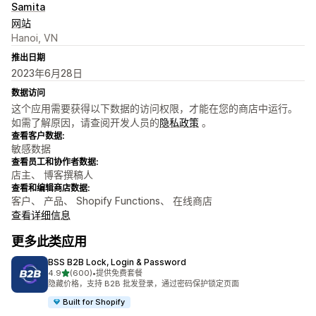
Samita
网站
Hanoi, VN
推出日期
2023年6月28日
数据访问
这个应用需要获得以下数据的访问权限，才能在您的商店中运行。
如需了解原因，请查阅开发人员的
隐私政策
。
查看客户数据:
敏感数据
查看员工和协作者数据:
店主、 博客撰稿人
查看和编辑商店数据:
客户、 产品、 Shopify Functions、 在线商店
查看详细信息
更多此类应用
BSS B2B Lock, Login & Password
星（满分 5 星）
4.9
(600)
•
提供免费套餐
总共 600 条评论
隐藏价格，支持 B2B 批发登录，通过密码保护锁定页面
Built for Shopify