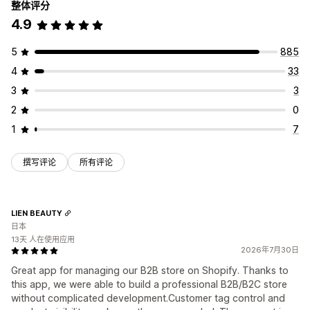
整体评分
4.9
5
885
4
33
3
3
2
0
1
7
撰写评论
所有评论
LIEN BEAUTY
日本
13天 人在使用应用
2026年7月30日
Great app for managing our B2B store on Shopify. Thanks to
this app, we were able to build a professional B2B/B2C store
without complicated development.Customer tag control and