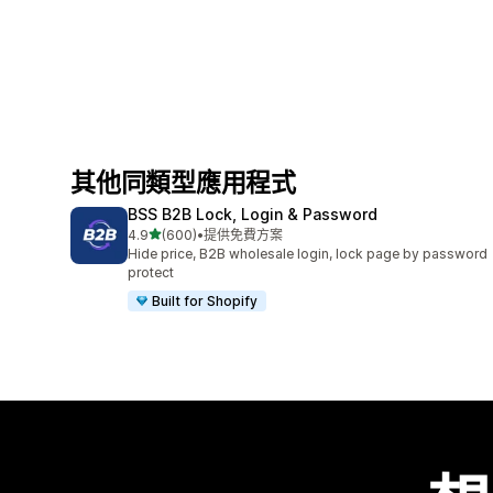
其他同類型應用程式
BSS B2B Lock, Login & Password
滿分 5 顆星
4.9
(600)
•
提供免費方案
共有 600 則評價
Hide price, B2B wholesale login, lock page by password
protect
Built for Shopify