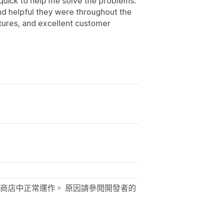
quick to help me solve the problems.
and helpful they were throughout the
atures, and excellent customer
商店中正常運作。 原因請參閱開發者的