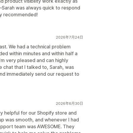
product visibility work exactly as
—Sarah was always quick to respond
hly recommended!
2026年7月24日
ast. We had a technical problem
ed within minutes and within half a
I'm very pleased and can highly
chat that I talked to, Sarah, was
 and immediately send our request to
2026年6月30日
 helpful for our Shopify store and
up was smooth, and whenever I had
e support team was AWESOME. They