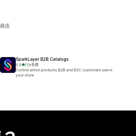
線上商店
SparkLayer B2B Catalogs
滿分 5 顆星
5.0
(1)
•
免費
共有 1 則評價
Control which products B2B and B2C customers see in
your store