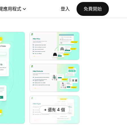
覽應用程式
登入
免費開始
+ 還有 4 個