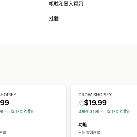
帳號和登入資訊
客戶登入
批發
電子郵件驗證
定價選項
帳號管理
顧客群組
價格鎖定
批發登入
顧客標記
啟用連結
訂單管理
存取控制
商品可見度
核准申請
限制存取
隱藏內容
鎖定頁面
SHOPIFY
GROW SHOPIFY
.99
$19.99
/月
99，可省 17% 的費用
或每年 $199，可省 17% 的費用
功能
建鎖
無限創建鎖