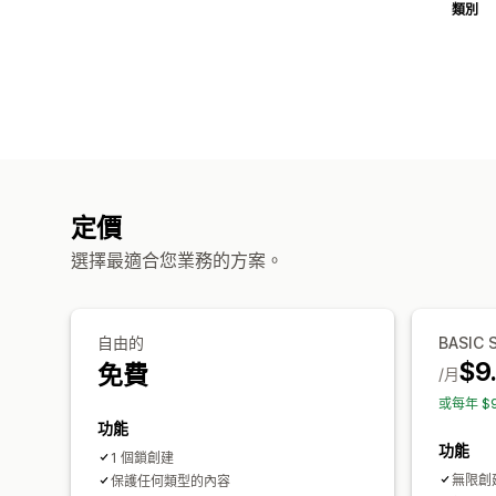
類別
定價
選擇最適合您業務的方案。
自由的
BASIC 
$9
免費
/月
或每年 $
功能
功能
1 個鎖創建
無限創
保護任何類型的內容