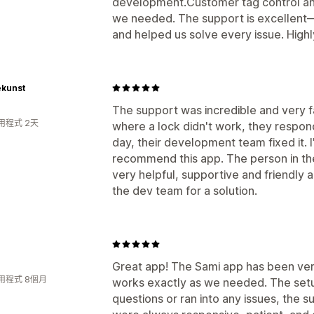
development.Customer tag control and 
we needed. The support is excellent
and helped us solve every issue. Hig
ekunst
The support was incredible and very f
用程式 2天
where a lock didn't work, they respond
day, their development team fixed it. 
recommend this app. The person in the 
very helpful, supportive and friendly
the dev team for a solution.
Great app! The Sami app has been very
用程式 8個月
works exactly as we needed. The set
questions or ran into any issues, th