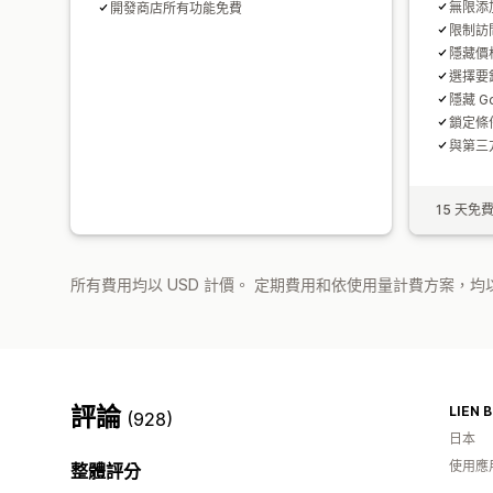
無限添
開發商店所有功能免費
限制訪
隱藏價
選擇要
隱藏 G
鎖定條
與第三
15 天免
所有費用均以 USD 計價。 定期費用和依使用量計費方案，均以
評論
LIEN 
(928)
日本
使用應
整體評分