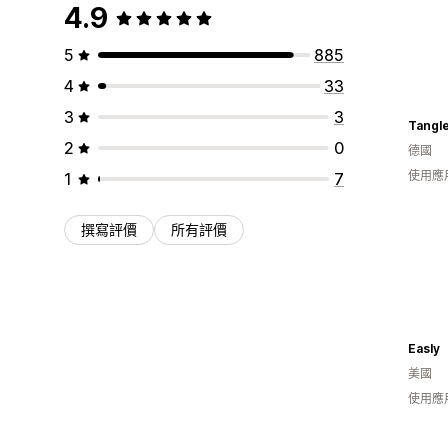
4.9
5
885
4
33
3
3
Tangl
2
0
德國
使用應
1
7
撰寫評價
所有評價
Easly
美國
使用應