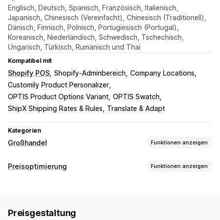
Englisch, Deutsch, Spanisch, Französisch, Italienisch,
Japanisch, Chinesisch (Vereinfacht), Chinesisch (Traditionell),
Dänisch, Finnisch, Polnisch, Portugiesisch (Portugal),
Koreanisch, Niederländisch, Schwedisch, Tschechisch,
Ungarisch, Türkisch, Rumänisch und Thai
Kompatibel mit
Shopify POS
Shopify-Adminbereich
Company Locations
Customily Product Personalizer
OPTIS Product Options Variant
OPTIS Swatch
ShipX Shipping Rates & Rules
Translate & Adapt
Kategorien
Großhandel
Funktionen anzeigen
Optionen zur Preisgestaltung
Preisoptimierung
Funktionen anzeigen
Kundengruppen
Individuelle Preise
Rabattcodes
Management der Preisgestaltung
Preisstaffelung
Mengenrabatte
Preisbindung
Preisimport
Preisbildungsregeln
Prozentuale Rabatte
Feste Rabatte
Steuerbefreiungen
Nettobedingungen
Preisgestaltung
Mengenrabatte
Gestaffelte Rabatte
Individuelle Preise
Mehrere Währungen
Registrierungsformular