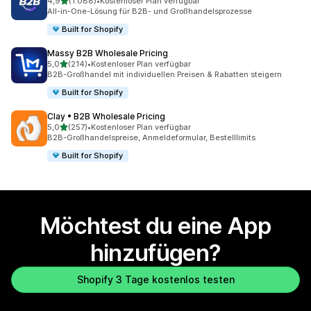
von 5 Sternen
4,9
(1.088)
•
Kostenloser Plan verfügbar
1088 Rezensionen insgesamt
All-in-One-Lösung für B2B- und Großhandelsprozesse
Built for Shopify
Massy B2B Wholesale Pricing
von 5 Sternen
5,0
(214)
•
Kostenloser Plan verfügbar
214 Rezensionen insgesamt
B2B-Großhandel mit individuellen Preisen & Rabatten steigern
Built for Shopify
Clay • B2B Wholesale Pricing
von 5 Sternen
5,0
(257)
•
Kostenloser Plan verfügbar
257 Rezensionen insgesamt
B2B-Großhandelspreise, Anmeldeformular, Bestelllimits
Built for Shopify
Möchtest du eine App
hinzufügen?
Shopify 3 Tage kostenlos testen