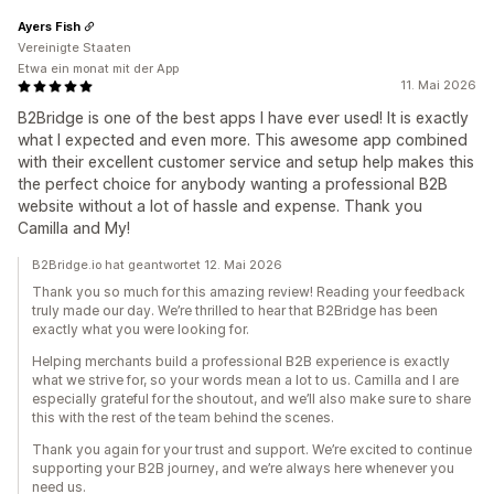
Ayers Fish
Vereinigte Staaten
Etwa ein monat mit der App
11. Mai 2026
B2Bridge is one of the best apps I have ever used! It is exactly
what I expected and even more. This awesome app combined
with their excellent customer service and setup help makes this
the perfect choice for anybody wanting a professional B2B
website without a lot of hassle and expense. Thank you
Camilla and My!
B2Bridge.io hat geantwortet 12. Mai 2026
Thank you so much for this amazing review! Reading your feedback
truly made our day. We’re thrilled to hear that B2Bridge has been
exactly what you were looking for.
Helping merchants build a professional B2B experience is exactly
what we strive for, so your words mean a lot to us. Camilla and I are
especially grateful for the shoutout, and we’ll also make sure to share
this with the rest of the team behind the scenes.
Thank you again for your trust and support. We’re excited to continue
supporting your B2B journey, and we’re always here whenever you
need us.