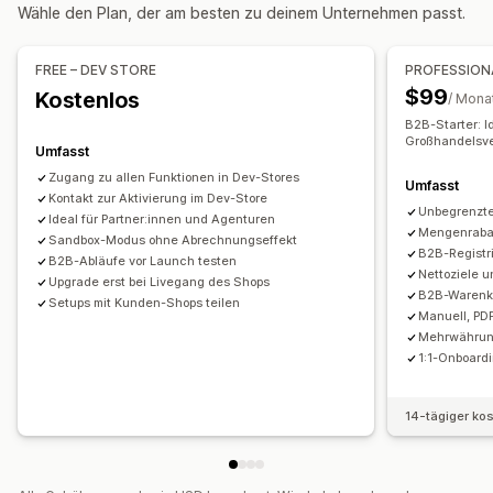
Wähle den Plan, der am besten zu deinem Unternehmen passt.
Planung
Massenbearbeitung
Tags
Login für Großhandel
Kunden-Tagging
Bestellverwaltung
FREE – DEV STORE
PROFESSION
Massenverarbeitung
Bestellformular
$99
Kostenlos
/ Mona
Manuelle Bestellungen
Bestellentwürfe
B2B-Starter: I
Großhandelsve
Mindestbestellmengen
Bestellbeschränkungen
Umfasst
Produktsichtbarkeit
Bestellstatus
Mehrere Währungen
Zugang zu allen Funktionen in Dev-Stores
Umfasst
Kontakt zur Aktivierung im Dev-Store
API-Zugriff
Inventarsynchronisierung
Inventarstatus
Unbegrenzte
Ideal für Partner:innen und Agenturen
Import und Export
Mengenrabatt
Sandbox-Modus ohne Abrechnungseffekt
B2B-Registr
B2B-Abläufe vor Launch testen
Nettoziele 
Upgrade erst bei Livegang des Shops
B2B-Warenko
Setups mit Kunden-Shops teilen
Manuell, PD
Mehrwährung
1:1-Onboardi
14-tägiger ko