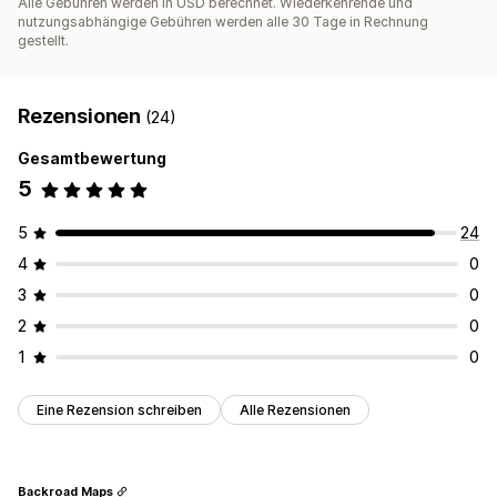
Alle Gebühren werden in USD berechnet. Wiederkehrende und
nutzungsabhängige Gebühren werden alle 30 Tage in Rechnung
gestellt.
Rezensionen
(24)
Gesamtbewertung
5
5
24
4
0
3
0
2
0
1
0
Eine Rezension schreiben
Alle Rezensionen
Backroad Maps