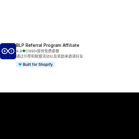
BLP Referral Program Affiliate
星（满分 5 星）
4.9
(199)
•
提供免费套餐
总共 199 条评论
通过引荐和联盟活动以及奖励来邀请好友
Built for Shopify