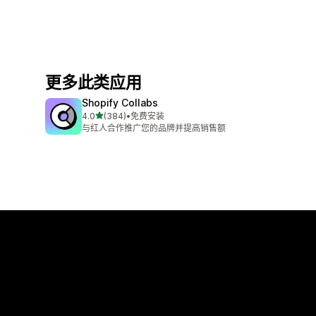
更多此类应用
Shopify Collabs
星（满分 5 星）
4.0
(384)
•
免费安装
总共 384 条评论
与红人合作推广您的品牌并提高销售额