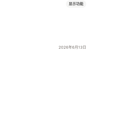
显示功能
免运费
限时优惠
自定义折扣
扣
售后弹出窗口
实时跟踪
2026年6月13日