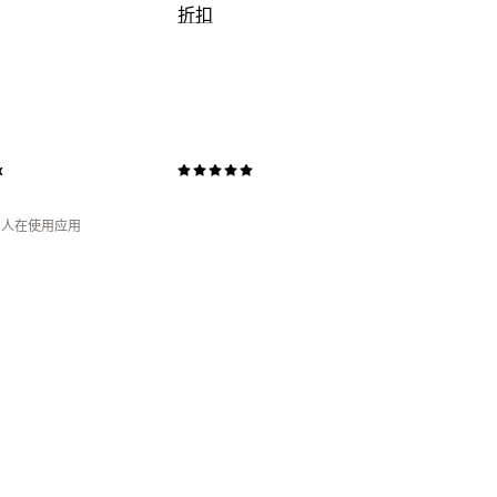
佣金选项
折扣
自动化规则
跟踪
自定义佣金
折扣类型
推荐管理
折扣码
优惠券
固定折扣
百分比折扣
成就跟踪
联盟链接
分析
自动跟踪
折
运费折扣
x
编辑器工具
钟 人在使用应用