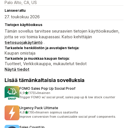
Palo Alto, CA, US
Lanseerattu
27. toukokuu 2026
Tietojen käyttöoikeus
Tämän sovellus tarvitsee seuraavien tietojen käyttöoikeuden,
jotta se voi toimia kaupassasi. Katso kehittäjän
tietosuojakäytäntö
.
Tarkastele henkilöstön ja avustajien tietoja:
Kaupan omistaja
Tarkastele ja muokkaa kaupan tietoja:
Tuotteet, Verkkokauppa, mukautetut tiedot
Näytä tiedot
Lisää tämänkaltaisia sovelluksia
FOMO Sales Pop Up Social Proof
/ 5 tähteä
4,9
(173)
•
Ilmainen
173 arvostelua yhteensä
Trigger FOMO w/ social proof, sales pop up & low stock counter
Urgency Pack Ultimate
/ 5 tähteä
4,6
(19)
•
Ilmainen sopimus saatavilla
19 arvostelua yhteensä
Improve conversion from customizable social proof components.
Sales CountUp