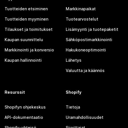
Tuotteiden etsiminen
Markkinapaikat
Tuotteiden myyminen
Tuotearvostelut
Tilaukset ja toimitukset
Lisämyynti ja tuotepaketit
Kaupan suunnittelu
Sähköpostimarkkinointi
Markkinointi ja konversio
Hakukoneoptimointi
Kaupan hallinnointi
Lähetys
Valuutta ja käännös
Resurssit
Shopify
Shopifyn ohjekeskus
Tietoja
API-dokumentaatio
Uramahdollisuudet
Shopify-yhteisö
Sijoittajat