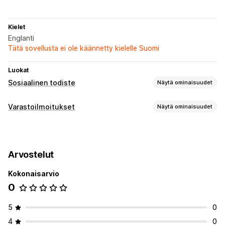
Kielet
Englanti
Tätä sovellusta ei ole käännetty kielelle Suomi
Luokat
Sosiaalinen todiste
Näytä ominaisuudet
Sisältötyypit
Varastoilmoitukset
Näytä ominaisuudet
UGC
Ilmoitukset
Näyttövaihtoehdot
Automaattiset ilmoitukset
Loppumassa oleva
Mukautetut pohjat
Arvostelut
Loppunut varastosta
Mukautetut ilmoitukset
Kokonaisarvio
Mukautukset
0
Varastolaskuri
5
0
4
0