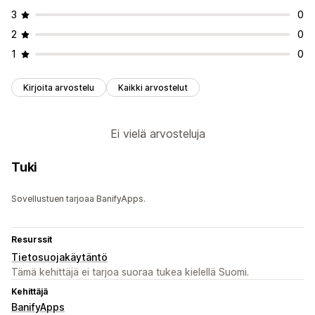
3
0
2
0
1
0
Kirjoita arvostelu
Kaikki arvostelut
Ei vielä arvosteluja
Tuki
Sovellustuen tarjoaa BanifyApps.
Resurssit
Tietosuojakäytäntö
Tämä kehittäjä ei tarjoa suoraa tukea kielellä Suomi.
Kehittäjä
BanifyApps