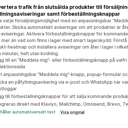
ertera trafik från slutsålda produkter till försälj
llningsaviseringar samt förbeställningsknappar
 varje försäljningsmöjlighet med en anpassningsbar ”Medde
kter. Skicka automatiskt aviseringar om att produkter är åte
aviseringar. Aktivera förbeställningsknappar för kommande 
r mer än vad som finns i lager med smart lagerskydd. Först
kt-heatmap och installera aviseringar om åter i lager i vilk
 minuter, helt utan kodning.
g till en ”Meddela mig”- eller förbeställningsknapp på valfri 
lektionssida
t anpassningsbar ”Meddela mig”-knapp, popup-formulär och
cka en påfyllningsavisering via e-post och WhatsApp när vara
stloggar
g till förbeställningsknappar för att sälja kommande produkt
egreras direkt med Klaviyo, Mailchimp, Omnisend, Brevo, T
ehåller automatöversatt text
Visa original