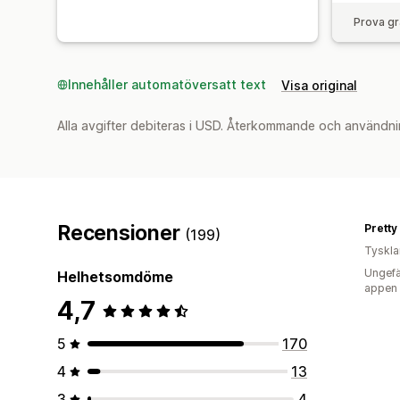
Prova gr
Innehåller automatöversatt text
Visa original
Alla avgifter debiteras i USD. Återkommande och användni
Recensioner
Pretty
(199)
Tyskl
Ungefä
Helhetsomdöme
appen
4,7
5
170
4
13
3
4