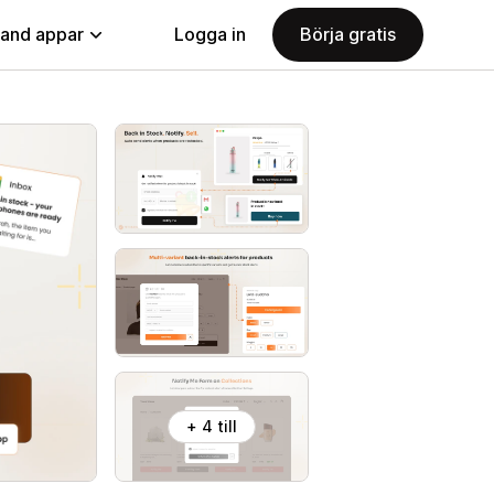
land appar
Logga in
Börja gratis
+ 4 till