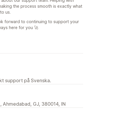
 about our support team. Helping with
making the process smooth is exactly what
to us.
ok forward to continuing to support your
ways here for you 🚀
ekt support på Svenska.
, Ahmedabad, GJ, 380014, IN