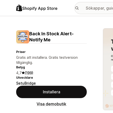
Shopify App Store
Galle
Back In Stock Alert‑
Notify Me
Priser
Gratis att installera. Gratis testversion
tillgänglig.
Betyg
4,7
(199)
Utvecklare
SetuBridge
Installera
Visa demobutik