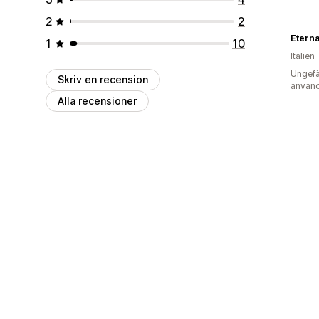
2
2
Eterna
1
10
Italien
Ungefä
Skriv en recension
använd
Alla recensioner