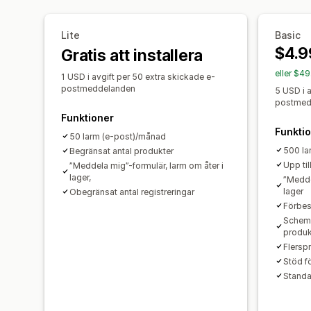
Lite
Basic
$4.9
Gratis att installera
eller $4
1 USD i avgift per 50 extra skickade e-
postmeddelanden
5 USD i 
postmed
Funktioner
Funkti
50 larm (e-post)/månad
500 la
Begränsat antal produkter
Upp ti
”Meddela mig”-formulär, larm om åter i
lager,
”Medde
lager
Obegränsat antal registreringar
Förbes
Schem
produk
Flersp
Stöd f
Standa