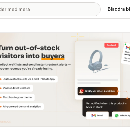
Bläddra b
ri med utvalda bilder