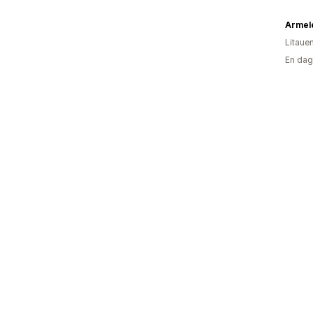
Armele
Litaue
En dag