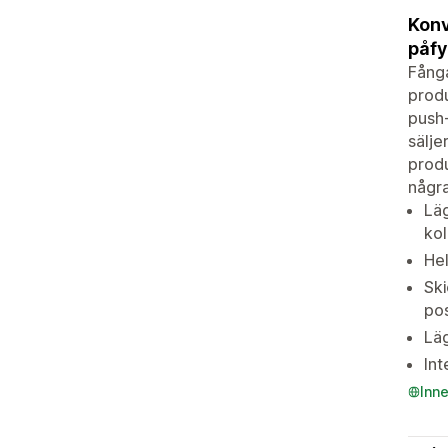
Konv
påfy
Fånga
produ
push-
sälje
produ
några
Läg
kol
Hel
Ski
po
Läg
Int
Inn