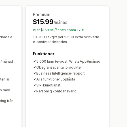
r
Rabatter
Blandad varukorg
ultatrapporter
Premium
$15.99
/månad
eller $159.99/år och spara 17 %
ickade e-
10 USD i avgift per 2 500 extra skickade
e-postmeddelanden
Funktioner
p)/månad
5 000 larm (e-post, WhatsApp)/månad
Obegränsat antal produkter
Business Intelligence-rapport
ten är
Alla funktioner upplåsta
VIP-kundtjänst
mp med
Personlig kontoansvarig
ning från