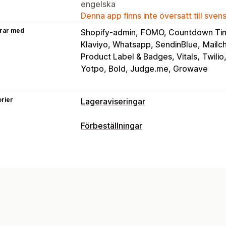
engelska
Denna app finns inte översatt till sven
rar med
Shopify-admin
FOMO, Countdown Tim
Klaviyo, Whatsapp, SendinBlue
Mailc
Product Label & Badges, Vitals
Twilio
Yotpo, Bold, Judge.me, Growave
rier
Lageraviseringar
Aviseringar
Förbeställningar
Automatiska aviseringar
Manuella avi
Ordertyp
Tillbaka i lager
Förbeställningar
Fler
Restorder
Slut i lager
Orderutkast
M
Anpassade aviseringar
Anpassning
Anpassning
Knappar
Märken
Nedräkningstimer
Aviseringsinställningar
Aviseringsmal
E-postaviseringar
Flera språk
Tillgä
Väntelista
Lagerräknare