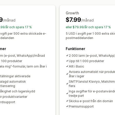
Betalningsalternativ
Analyser och rapporter
Delbetalningar
Uppdelade betalninga
Kundefterfrågan
Lagerrapporter
Res
Growth
Försäljningsprognoser
Lagerspårning
9
$7.99
/månad
/månad
9.99/år och spara 17 %
eller $79.99/år och spara 17 %
avgift per 500 extra skickade e-
5 USD i avgift per 1 000 extra sk
delanden
postmeddelanden
oner
Funktioner
rm (e-post, WhatsApp)/månad
2 000 larm (e-post, WhatsAp
ll 100 produkter
Upp till 1 000 produkter
la mig”-formulär, larm om åter i
Allt i Basic
Avisera automatiskt när produk
tällningar aktiverade
åter i lager
alagd automatisk
SMTP/anslut Klaviyo, Mailchi
tlansering
flera
råkighet och lagerskydd
Inga avgifter för e-postanvänd
tredje part
ör produktvarianter
Skicka e-post från din domän
rdsupport
Premiumsupport