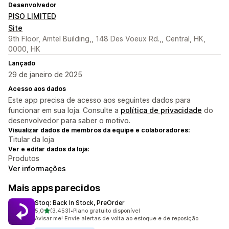
Desenvolvedor
PISO LIMITED
Site
9th Floor, Amtel Building,, 148 Des Voeux Rd.,, Central, HK,
0000, HK
Lançado
29 de janeiro de 2025
Acesso aos dados
Este app precisa de acesso aos seguintes dados para
funcionar em sua loja. Consulte a
política de privacidade
do
desenvolvedor para saber o motivo.
Visualizar dados de membros da equipe e colaboradores:
Titular da loja
Ver e editar dados da loja:
Produtos
Ver informações
Mais apps parecidos
Stoq: Back In Stock, PreOrder
de 5 estrelas
5,0
(3.453)
•
Plano gratuito disponível
3453 avaliações ao todo
Avisar me! Envie alertas de volta ao estoque e de reposição