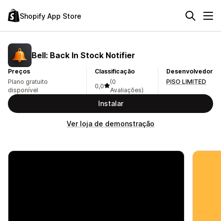
Shopify App Store
Bell: Back In Stock Notifier
Preços
Classificação
Desenvolvedor
Plano gratuito
(0
PISO LIMITED
0,0
disponível
Avaliações)
Instalar
Ver loja de demonstração