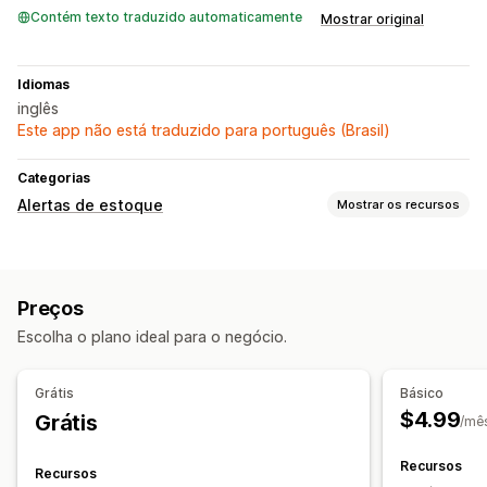
Contém texto traduzido automaticamente
Mostrar original
Idiomas
inglês
Este app não está traduzido para português (Brasil)
Categorias
Alertas de estoque
Mostrar os recursos
Notificações
Alertas automáticos
Disponibilidade em estoque
Preços
Em vários idiomas
Web push
E-mail
SMS
Sem estoque
Escolha o plano ideal para o negócio.
Personalização
Configurações de alertas
Modelos de notificação
Grátis
Básico
Botão de notificação
Pop-ups
$4.99
Grátis
/mê
Análises e relatórios
Recursos
Recursos
Relatórios de desempenho