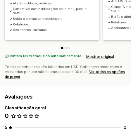
Até 1.000 n
Até 25 notificações/mês
Compatível c
Compatível com notificações por e-mail, push e
SMS
SMS
Botão e aler
Botão e alertas personalizáveis
Relatórios
Relatórios
Assinantes i
Assinantes ilimitados
Contém texto traduzido automaticamente
Mostrar original
Todas as cobranças são faturadas em USD. Cobranças recorrentes e
calculadas por uso são faturadas a cada 30 dias.
Ver todas as opções
de preço
Avaliações
Classificação geral
0
5
0