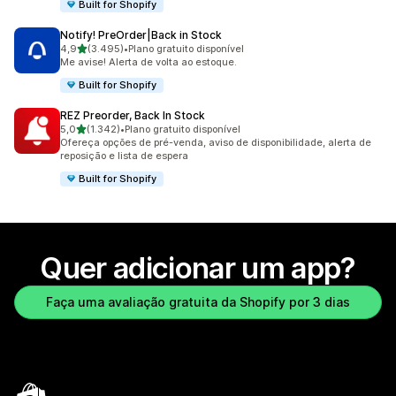
Built for Shopify
Notify! PreOrder|Back in Stock
de 5 estrelas
4,9
(3.495)
•
Plano gratuito disponível
3495 avaliações ao todo
Me avise! Alerta de volta ao estoque.
Built for Shopify
REZ Preorder, Back In Stock
de 5 estrelas
5,0
(1.342)
•
Plano gratuito disponível
1342 avaliações ao todo
Ofereça opções de pré-venda, aviso de disponibilidade, alerta de
reposição e lista de espera
Built for Shopify
Quer adicionar um app?
Faça uma avaliação gratuita da Shopify por 3 dias