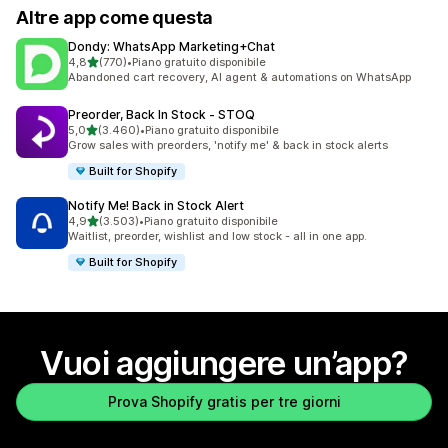
Altre app come questa
Dondy: WhatsApp Marketing+Chat
stelle su 5
4,8
(770)
•
Piano gratuito disponibile
770 recensioni totali
Abandoned cart recovery, AI agent & automations on WhatsApp
Preorder, Back In Stock ‑ STOQ
stelle su 5
5,0
(3.460)
•
Piano gratuito disponibile
3460 recensioni totali
Grow sales with preorders, 'notify me' & back in stock alerts
Built for Shopify
Notify Me! Back in Stock Alert
stelle su 5
4,9
(3.503)
•
Piano gratuito disponibile
3503 recensioni totali
Waitlist, preorder, wishlist and low stock - all in one app.
Built for Shopify
Vuoi aggiungere un’app?
Prova Shopify gratis per tre giorni