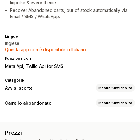
Impulse & every theme
Recover Abandoned carts, out of stock automatically via
Email / SMS / WhatsApp.
Lingue
Inglese
Questa app non è disponibile in Italiano
Funziona con
Meta Api
Twilio Api for SMS
Categorie
Avvisi scorte
Mostra funzionalità
Notifiche
Carrello abbandonato
Mostra funzionalità
Avvisi automatici
Invio in lotti
Di nuovo disponibile
Recupero del carrello
Notifiche push sul web
Email
SMS
Esaurito
Campagne personalizzate
Notifiche via SMS
Diminuzione del prezzo
Avvisi personalizzati
Prezzi
Notifiche push sul web
Monitoraggio delle conversioni
Personalizzazione