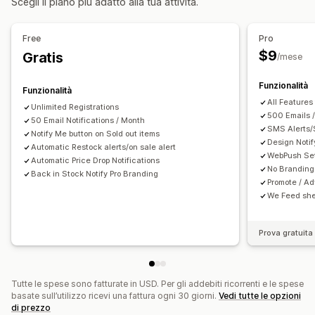
Scegli il piano più adatto alla tua attività.
Flussi di lavoro automatizzati
Impostazioni degli avvisi
Modelli di notifica
Opzioni di visualizzazione
Pulsante delle notifiche
Liste d’attesa
Free
Pro
Regole di targeting
$9
Gratis
/mese
Analisi e report
Domanda dei clienti
Funzionalità
Funzionalità
All Features
Unlimited Registrations
500 Emails 
50 Email Notifications / Month
SMS Alerts/
Notify Me button on Sold out items
Design Noti
Automatic Restock alerts/on sale alert
WebPush Set
Automatic Price Drop Notifications
No Branding
Back in Stock Notify Pro Branding
Promote / Ad
We Feed she
Prova gratuita 
Tutte le spese sono fatturate in USD. Per gli addebiti ricorrenti e le spese
basate sull’utilizzo ricevi una fattura ogni 30 giorni.
Vedi tutte le opzioni
di prezzo