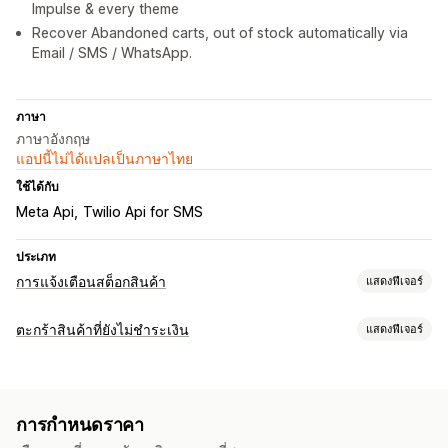
Impulse & every theme
Recover Abandoned carts, out of stock automatically via
Email / SMS / WhatsApp.
ภาษา
ภาษาอังกฤษ
แอปนี้ไม่ได้แปลเป็นภาษาไทย
ใช้ได้กับ
Meta Api
Twilio Api for SMS
ประเภท
การแจ้งเตือนสต็อกสินค้า
แสดงฟีเจอร์
การแจ้งเตือน
ตะกร้าสินค้าที่ยังไม่ชำระเงิน
แสดงฟีเจอร์
การแจ้งเตือนอัตโนมัติ
การส่งเป็นแบตช์
สินค้ากลับเข้าสต็อก
การกู้คืนตะกร้าสินค้า
การพุชบนเว็บ
อีเมล
SMS
หมดสต็อก
ราคาลดลง
แคมเปญส่วนบุคคล
การแจ้งเตือนทาง SMS
การแจ้งเตือนที่กำหนดเอง
การกำหนดราคา
การแจ้งเตือนแบบพุชบนเว็บ
การติดตามคอนเวอร์ชัน
การปรับแต่ง