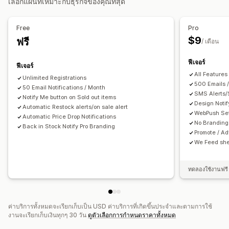
เลือกแผนที่เหมาะกับธุรกิจของคุณที่สุด
ขั้นตอนการทำงานอัตโนมัติ
การตั้งค่าการแจ้งเตือน
เทมเพลตการแจ้งเตือนผ่านอีเมล
ตัวเลือกการแสดงผล
ปุ่มแจ้งเตือน
รายการรอ
Free
Pro
กฎการกำหนดเป้าหมาย
$9
ฟรี
/ เดือน
การวิเคราะห์และการรายงาน
ความต้องการของลูกค้า
ฟีเจอร์
ฟีเจอร์
All Features
Unlimited Registrations
500 Emails 
50 Email Notifications / Month
SMS Alerts/
Notify Me button on Sold out items
Design Noti
Automatic Restock alerts/on sale alert
WebPush Set
Automatic Price Drop Notifications
No Branding
Back in Stock Notify Pro Branding
Promote / Ad
We Feed she
ทดลองใช้งานฟรี 
ค่าบริการทั้งหมดจะเรียกเก็บเป็น USD ค่าบริการที่เกิดขึ้นประจำและตามการใช้
งานจะเรียกเก็บเงินทุกๆ 30 วัน
ดูตัวเลือกการกำหนดราคาทั้งหมด