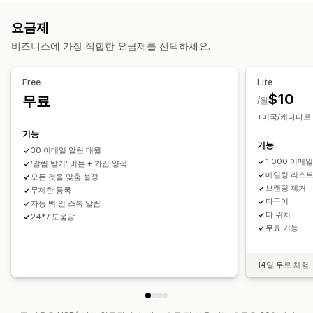
자동 알림
수동 알림
모두 보내기
재입고
선주문
여러 언어
맞춤 설정
요금제
이메일
SMS
품절
사용자 지정 알림
버튼
배지
배너
카운트다운 타이머
사용자 지정 브랜딩
비즈니스에 가장 적합한 요금제를 선택하세요.
맞춤 설정
사용자 지정 텍스트
이메일 알림
SMS 알림
여러 언어
알림 설정
알림 템플릿
알림 버튼
팝업
화이트 리스트
주문 한도
사용 가능 날짜
이형 상품
Free
Lite
$10
무료
분석 및 보고
/월
결제 옵션
+미국/캐나다로 S
고객 수요
재고 보고서
실적 보고서
재고 추적
예치금
부분 결제
분할 결제
후불 결제
결제 알림
할인
기능
혼합 카트
수동 결제
분할 배송
기능
30 이메일 알림 매월
1,000 이메
'알림 받기' 버튼 + 가입 양식
메일링 리스트
모든 것을 맞춤 설정
브랜딩 제거
무제한 등록
다국어
자동 백 인 스톡 알림
다 위치
24*7 도움말
무료 기능
14일 무료 체험