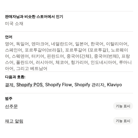
판매자님과 비슷한 스토어에서 인기
미국 소재
언어
영어, 독일어, 덴마크어, 네덜란드어, 일본어, 한국어, 이탈리아어,
스페인어, 포르투갈어(브라질), 포르투갈어 (포르투갈), 노르웨이
어, 스웨덴어, 터키어, 핀란드어, 중국어(간체), 중국어(번체), 프랑
스어, 폴란드어, 러시아어, 체코어, 헝가리어, 인도네시아어, 루마니
아어, 그리고 베트남어
다음과 호환:
결제
Shopify POS
Shopify Flow
Shopify 관리자
Klaviyo
범주
선주문
기능 표시
주문 유형
재고 알림
기능 표시
곧 출시 예정
크라우드 펀딩
품절 재고 주문
품절
주문 제작
알림
제품 출시
사전 판매