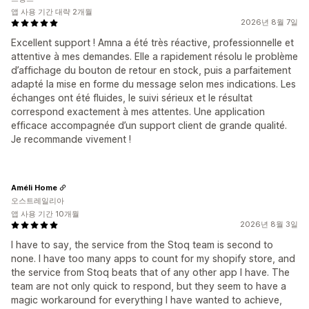
앱 사용 기간 대략 2개월
2026년 8월 7일
Excellent support ! Amna a été très réactive, professionnelle et
attentive à mes demandes. Elle a rapidement résolu le problème
d’affichage du bouton de retour en stock, puis a parfaitement
adapté la mise en forme du message selon mes indications. Les
échanges ont été fluides, le suivi sérieux et le résultat
correspond exactement à mes attentes. Une application
efficace accompagnée d’un support client de grande qualité.
Je recommande vivement !
Améli Home
오스트레일리아
앱 사용 기간 10개월
2026년 8월 3일
I have to say, the service from the Stoq team is second to
none. I have too many apps to count for my shopify store, and
the service from Stoq beats that of any other app I have. The
team are not only quick to respond, but they seem to have a
magic workaround for everything I have wanted to achieve,