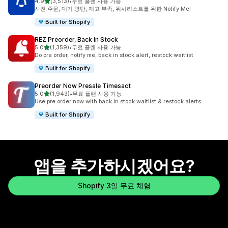
별 5개 중
4.9
(3,513)
•
무료 플랜 사용 가능
총 리뷰 3513개
사전 주문, 대기 명단, 재고 부족, 위시리스트를 위한 Notify Me!
Built for Shopify
REZ Preorder, Back In Stock
별 5개 중
5.0
(1,359)
•
무료 플랜 사용 가능
총 리뷰 1359개
Do pre order, notify me, back in stock alert, restock waitlist
Built for Shopify
Preorder Now Presale Timesact
별 5개 중
5.0
(1,943)
•
무료 플랜 사용 가능
총 리뷰 1943개
Use pre order now with back in stock waitlist & restock alerts
Built for Shopify
앱을 추가하시겠어요?
Shopify 3일 무료 체험