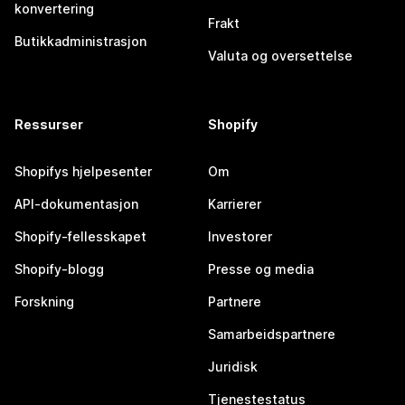
konvertering
Frakt
Butikkadministrasjon
Valuta og oversettelse
Ressurser
Shopify
Shopifys hjelpesenter
Om
API-dokumentasjon
Karrierer
Shopify-fellesskapet
Investorer
Shopify-blogg
Presse og media
Forskning
Partnere
Samarbeidspartnere
Juridisk
Tjenestestatus