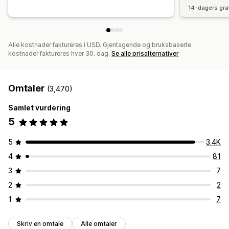
14-dagers gra
Alle kostnader faktureres i USD. Gjentagende og bruksbaserte
kostnader faktureres hver 30. dag.
Se alle prisalternativer
Omtaler
(3,470)
Samlet vurdering
5
5
3.4K
4
81
3
7
2
2
1
7
Skriv en omtale
Alle omtaler