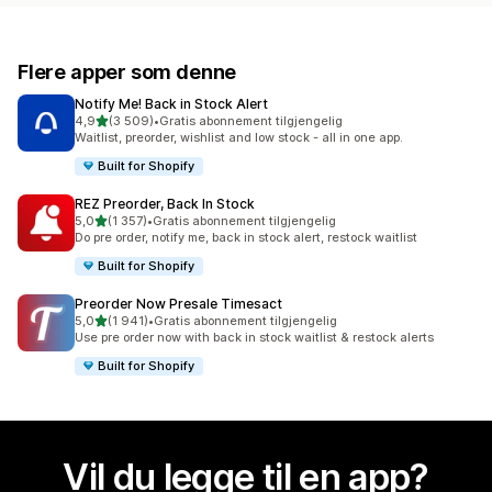
Flere apper som denne
Notify Me! Back in Stock Alert
av 5 stjerner
4,9
(3 509)
•
Gratis abonnement tilgjengelig
Totalt 3509 omtaler
Waitlist, preorder, wishlist and low stock - all in one app.
Built for Shopify
REZ Preorder, Back In Stock
av 5 stjerner
5,0
(1 357)
•
Gratis abonnement tilgjengelig
Totalt 1357 omtaler
Do pre order, notify me, back in stock alert, restock waitlist
Built for Shopify
Preorder Now Presale Timesact
av 5 stjerner
5,0
(1 941)
•
Gratis abonnement tilgjengelig
Totalt 1941 omtaler
Use pre order now with back in stock waitlist & restock alerts
Built for Shopify
Vil du legge til en app?