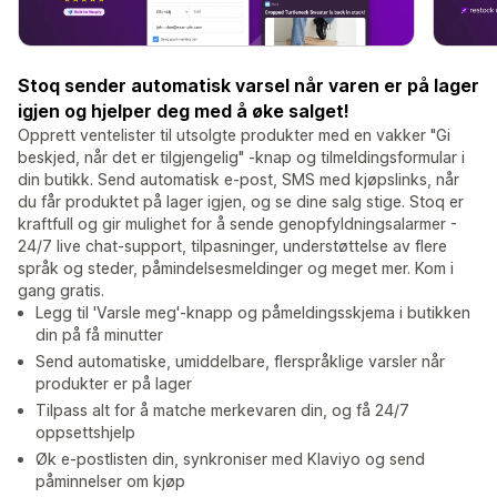
Stoq sender automatisk varsel når varen er på lager
igjen og hjelper deg med å øke salget!
Opprett ventelister til utsolgte produkter med en vakker "Gi
beskjed, når det er tilgjengelig" -knap og tilmeldingsformular i
din butikk. Send automatisk e-post, SMS med kjøpslinks, når
du får produktet på lager igjen, og se dine salg stige. Stoq er
kraftfull og gir mulighet for å sende genopfyldningsalarmer -
24/7 live chat-support, tilpasninger, understøttelse av flere
språk og steder, påmindelsesmeldinger og meget mer. Kom i
gang gratis.
Legg til 'Varsle meg'-knapp og påmeldingsskjema i butikken
din på få minutter
Send automatiske, umiddelbare, flerspråklige varsler når
produkter er på lager
Tilpass alt for å matche merkevaren din, og få 24/7
oppsettshjelp
Øk e-postlisten din, synkroniser med Klaviyo og send
påminnelser om kjøp