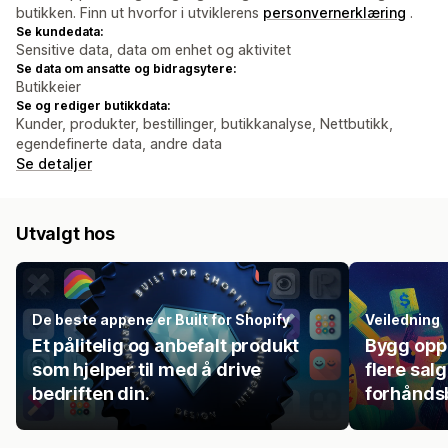
butikken. Finn ut hvorfor i utviklerens
personvernerklæring
.
Se kundedata:
Sensitive data, data om enhet og aktivitet
Se data om ansatte og bidragsytere:
Butikkeier
Se og rediger butikkdata:
Kunder, produkter, bestillinger, butikkanalyse, Nettbutikk,
egendefinerte data, andre data
Se detaljer
Utvalgt hos
De beste appene er Built for Shopify
Veiledning
Et pålitelig og anbefalt produkt
Bygg opp 
som hjelper til med å drive
flere sal
bedriften din.
forhåndsb