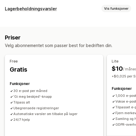
Bestillingstype
Lagerbeholdningsvarsler
Vis funksjoner
Kommer snart
Folkefinansiering
Restbestillinger
Utsolgt
Varsler
Spesiallaget bestilling
Produktlanseringer
Forhåndssalg
Automatiske varsler
Manuelle varsler
Masseutsending
Tilpasning
Priser
Tilbake på lager
Forhåndsbestillinger
Flere språk
Knapper
Merker
Bannere
Nedtellinger
Velg abonnementet som passer best for bedriften din.
E-postadresse
SMS
Utsolgt
Tilpassede varslinger
Tilpasset merkevarebygging
Tilpasset tekst
Tilpasning
E-postvarsler
SMS-varsler
Flere språk
Bestillingsgrenser
Free
Lite
Varslingsinnstillinger
Varslingsmaler
Varslingsknapp
Tilgjengelighetsdato
Varianter
$10
Gratis
/ måne
Popup-vinduer
Ventelister
+$0,025 per 
Betalingsalternativer
Funksjoner
Analyser og rapportering
Innskudd
Delbetalinger
Delte betalinger
Funksjoner
30 e-post per måned
Kundeetterspørsel
Lagerbeholdningsrapporter
Utsatte betalinger
Betalingspåminnelser
Rabatter
1,000 e-pos
'Gi meg beskjed'-knapp
Resultatrapporter
Lagersporing
Blandet handlekurv
Manuell betaling
Delt forsendelse
Vokse e-post
Tilpass alt
Tilpasset e
Ubegrensede registreringer
Fjern merke
Automatiske varsler om tilbake på lager
Samling og 
24/7 hjelp
GDPR-overho