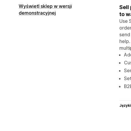
Wyświetl sklep w wersji
Sell
demonstracyjnej
to wa
Use S
order
send 
help.
multi
Add
Cus
Sen
Set
B2B
Języki