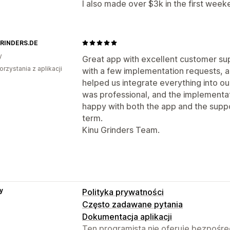
I also made over $3k in the first week
RINDERS.DE
y
Great app with excellent customer s
orzystania z aplikacji
with a few implementation requests, 
helped us integrate everything into o
was professional, and the implementa
happy with both the app and the suppo
term.
Kinu Grinders Team.
y
Polityka prywatności
Często zadawane pytania
Dokumentacja aplikacji
Ten programista nie oferuje bezpośred