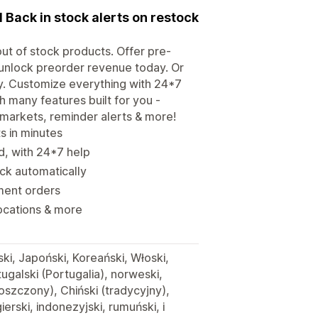
 Back in stock alerts on restock
out of stock products. Offer pre-
 unlock preorder revenue today. Or
y. Customize everything with 24*7
h many features built for you -
, markets, reminder alerts & more!
s in minutes
d, with 24*7 help
ock automatically
yment orders
locations & more
ski, Japoński, Koreański, Włoski,
tugalski (Portugalia), norweski,
roszczony), Chiński (tradycyjny),
ierski, indonezyjski, rumuński, i