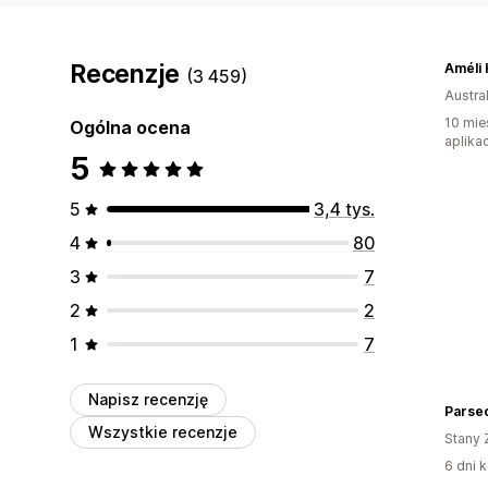
Recenzje
Améli
(3 459)
Austral
10 mie
Ogólna ocena
aplikac
5
5
3,4 tys.
4
80
3
7
2
2
1
7
Napisz recenzję
Parse
Wszystkie recenzje
Stany 
6 dni k