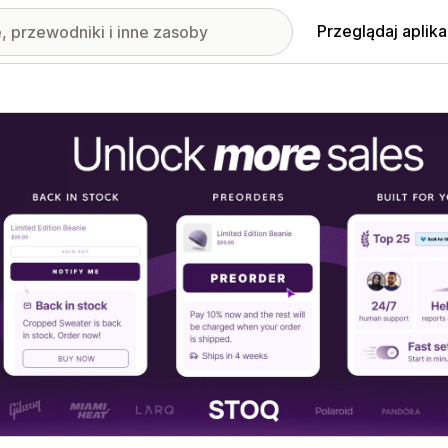
Przeglądaj aplika
nione obrazy w galerii