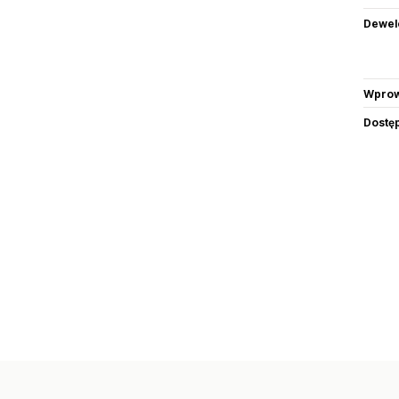
Dewel
Wprow
Dostę