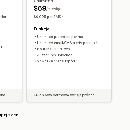
Unlimited
lone płatności
Płatności odroczone
$69
/miesiąc
dotyczące zapasów
ieszany koszyk
Płatność ręczna
rder
$0.025 per SMS*
zenie zapasów
Funkcje
Unlimited preorders per mo.
Unlimited email/SMS alerts per mo.*
.*
No transaction fees
All features unlocked
24*7 live chat support
bna
14-dniowa darmowa wersja próbna
opcje cen