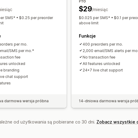
Pro
Analizy i raporty
Zadatki
Płatności częściowe
Podzie
$29
miesiąc
/miesiąc
Zapotrzebowanie klientów
Raporty 
Przypomnienie o płatności
Rabaty
M
er SMS* • $0.25 per preorder
$0.025 per SMS* • $0.1 per preo
Raporty dotyczące wydajności
Śled
Podzielona dostawa
mit
above limit
e
Funkcje
eorders per mo.
400 preorders per mo.
email/SMS per mo.*
2,000 email/SMS alerts per mo
nsaction fee
No transaction fee
atures unlocked
All features unlocked
e branding
24*7 live chat support
ive chat support
eatures
wa darmowa wersja próbna
14-dniowa darmowa wersja pró
zależne od użytkowania są pobierane co 30 dni.
Zobacz wszystkie 