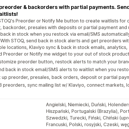
 preorder & backorders with partial payments. Send
itlists!
TOQ's Preorder or Notify Me button to create waitlists for 
, backorder, presales with deposits or partial payment and
back in stock when you restock via email/SMS automaticall
 With STOQ, send back in stock alerts and get preorders wit
ple locations, Klaviyo sync & back in stock emails, analytics
 Preorder or Notify me widget to your out of stock product
tomize preorder button, restock alerts to match your bran
d back in stock email/SMS alerts to waitlist when you rest
 up preorder, presales, back orders, deposit or partial pa
 preorders, sync mailing list w/ Klaviyo, connect markets, 
Angielski, Niemiecki, Duński, Holender
Hiszpański, Portugalski (Brazylia), Por
Szwedzki, Turecki, Fiński, Chiński (up
Francuski, Polski, rosyjski, Czeski, węg