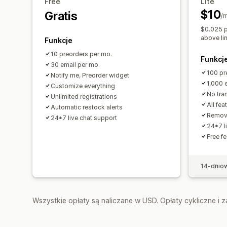
Free
Lite
$10
Gratis
/
$0.025 p
above li
Funkcje
10 preorders per mo.
Funkcj
30 email per mo.
100 pr
Notify me, Preorder widget
1,000 
Customize everything
No tra
Unlimited registrations
All fe
Automatic restock alerts
Remov
24*7 live chat support
24*7 l
Free f
14-dnio
Wszystkie opłaty są naliczane w USD. Opłaty cykliczne i 