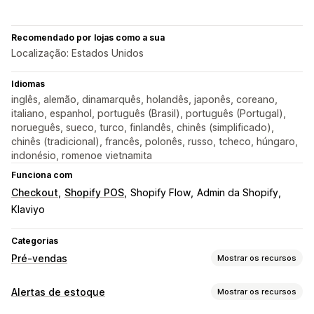
Recomendado por lojas como a sua
Localização: Estados Unidos
Idiomas
inglês, alemão, dinamarquês, holandês, japonês, coreano,
italiano, espanhol, português (Brasil), português (Portugal),
norueguês, sueco, turco, finlandês, chinês (simplificado),
chinês (tradicional), francês, polonês, russo, tcheco, húngaro,
indonésio, romenoe vietnamita
Funciona com
Checkout
Shopify POS
Shopify Flow
Admin da Shopify
Klaviyo
Categorias
Pré-vendas
Mostrar os recursos
Tipo de pedidos
Alertas de estoque
Mostrar os recursos
Em breve
Financiamento coletivo
Pedidos em espera