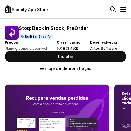
Shopify App Store
Stoq: Back In Stock, PreOrder
Built for Shopify
Preços
Classificação
Desenvolvedor
Plano gratuito disponível
5,0
(3.452)
Artos Software
Instalar
Ver loja de demonstração