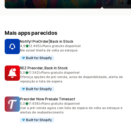
Mais apps parecidos
Notify! PreOrder|Back in Stock
de 5 estrelas
4,9
(3.495)
•
Plano gratuito disponível
3495 avaliações ao todo
Me avise! Alerta de volta ao estoque.
Built for Shopify
REZ Preorder, Back In Stock
de 5 estrelas
5,0
(1.342)
•
Plano gratuito disponível
1342 avaliações ao todo
Ofereça opções de pré-venda, aviso de disponibilidade, alerta de
reposição e lista de espera
Built for Shopify
Preorder Now Presale Timesact
de 5 estrelas
5,0
(1.938)
•
Plano gratuito disponível
1938 avaliações ao todo
Use a pré-venda agora com lista de espera de volta ao estoque e
alertas de reabastecimento
Built for Shopify