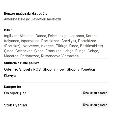
Benzer mağazalarda popüler
Amerika Birleşik Devletleri merkezli
Diller
İngilizce, Almanca, Danca, Felemenkçe, Japonca, Korece,
İtalyanca, İspanyolca, Portekizce (Brezilya), Portekizce
(Portekiz), Norveççe, İsveççe, Türkçe, Fince, Basitleştirilmiş
Çince, Geleneksel Çince, Fransızca, Lehçe, Rusça, Çekçe,
Macarca, Endonezce, Rumenceve Vietnamca
Şunlarla birlikte çalışır:
Ödeme
Shopify POS
Shopify Flow
Shopify Yöneticisi
Klaviyo
Kategoriler
Ön siparişler
Özellikleri göster
Sipariş türü
Stok uyarıları
Özellikleri göster
Çok yakında
Kitle fonlaması
Bekleyen siparişler