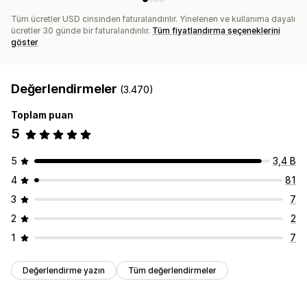
Tüm ücretler USD cinsinden faturalandırılır. Yinelenen ve kullanıma dayalı
ücretler 30 günde bir faturalandırılır.
Tüm fiyatlandırma seçeneklerini
göster
Değerlendirmeler
(3.470)
Toplam puan
5
5
3,4 B
4
81
3
7
2
2
1
7
Değerlendirme yazın
Tüm değerlendirmeler