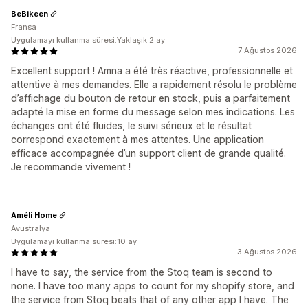
BeBikeen
Fransa
Uygulamayı kullanma süresi:Yaklaşık 2 ay
7 Ağustos 2026
Excellent support ! Amna a été très réactive, professionnelle et
attentive à mes demandes. Elle a rapidement résolu le problème
d’affichage du bouton de retour en stock, puis a parfaitement
adapté la mise en forme du message selon mes indications. Les
échanges ont été fluides, le suivi sérieux et le résultat
correspond exactement à mes attentes. Une application
efficace accompagnée d’un support client de grande qualité.
Je recommande vivement !
Améli Home
Avustralya
Uygulamayı kullanma süresi:10 ay
3 Ağustos 2026
I have to say, the service from the Stoq team is second to
none. I have too many apps to count for my shopify store, and
the service from Stoq beats that of any other app I have. The