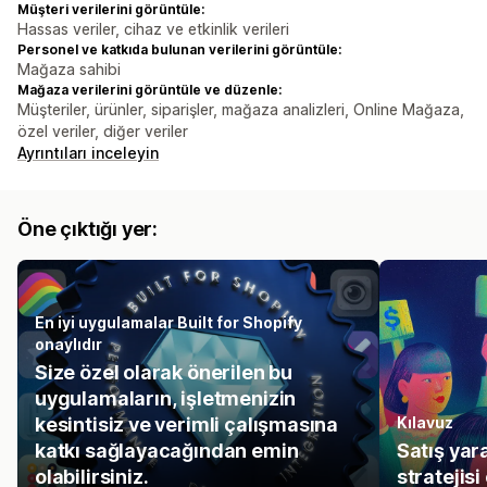
Müşteri verilerini görüntüle:
Hassas veriler, cihaz ve etkinlik verileri
Personel ve katkıda bulunan verilerini görüntüle:
Mağaza sahibi
Mağaza verilerini görüntüle ve düzenle:
Müşteriler, ürünler, siparişler, mağaza analizleri, Online Mağaza,
özel veriler, diğer veriler
Ayrıntıları inceleyin
Öne çıktığı yer:
En iyi uygulamalar Built for Shopify
onaylıdır
Size özel olarak önerilen bu
uygulamaların, işletmenizin
kesintisiz ve verimli çalışmasına
Kılavuz
katkı sağlayacağından emin
Satış yar
olabilirsiniz.
stratejisi