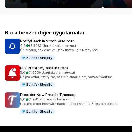
Buna benzer diğer uygulamalar
Notify! Back in Stock|PreOrder
5 yıldız üzerinden
4,9
(3.508)
•
Ücretsiz plan mevcut
toplam 3508 değerlendirme
Ön sipariş, bekleme ve istek listesi için Notify Me!
Built for Shopify
REZ Preorder, Back In Stock
5 yıldız üzerinden
5,0
(1.356)
•
Ücretsiz plan mevcut
toplam 1356 değerlendirme
Do pre order, notify me, back in stock alert, restock waitlist
Built for Shopify
Preorder Now Presale Timesact
5 yıldız üzerinden
5,0
(1.941)
•
Ücretsiz plan mevcut
toplam 1941 değerlendirme
Use pre order now with back in stock waitlist & restock alerts
Built for Shopify