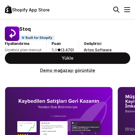
Shopify App Store
Stoq
Built for Shopify
Fiyatlandırma
Puan
Geliştirici
Ücretsiz plan mevcut
5,0
(3.470)
Artos Software
Yükle
Demo mağazayı görüntüle