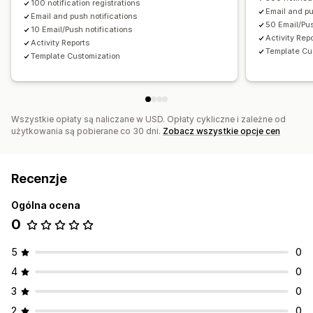
100 notification registrations
Raporty dotyczące wydajności
Śledzenie zapasów
Email and pu
Email and push notifications
50 Email/Pus
10 Email/Push notifications
Activity Rep
Activity Reports
Template Cu
Template Customization
Wszystkie opłaty są naliczane w USD. Opłaty cykliczne i zależne od
użytkowania są pobierane co 30 dni.
Zobacz wszystkie opcje cen
Recenzje
Ogólna ocena
0
5
0
4
0
3
0
2
0