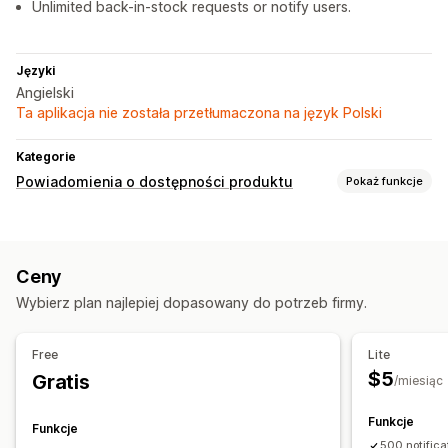
Unlimited back-in-stock requests or notify users.
Języki
Angielski
Ta aplikacja nie została przetłumaczona na język Polski
Kategorie
Powiadomienia o dostępności produktu
Pokaż funkcje
Powiadomienia
Auto-alerts
Ponowna dostępność produktu
Ceny
Powiadomienia web push
E-mail
SMS
Zapas wyczerpany
Wybierz plan najlepiej dopasowany do potrzeb firmy.
Dostosowanie
Ustawienia alertów
Szablony powiadomień
Free
Lite
Przycisk powiadomienia
Wyskakujące okienka
$5
Gratis
/miesiąc
Analizy i raporty
Funkcje
Funkcje
Raporty dotyczące zapasów
500 notifica