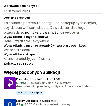
Wprowadzenie na rynek
14 listopad 2023
Dostęp do danych
Ta aplikacja potrzebuje dostępu do następujących danych,
aby działać w Twoim sklepie. Dowiedz się, dlaczego,
przeglądając
politykę prywatności
dewelopera.
Wyświetlanie danych klientów:
Dane urządzenia i aktywności
Wyświetlanie danych pracowników i współpracowników:
Właściciel sklepu
Wyświetl dane sklepu:
Klienci, produkty, zamówienia
Zobacz szczegóły
Więcej podobnych aplikacji
Preorder, Back In Stock ‑ STOQ
na 5 gwiazdek
5,0
(3 468)
•
Bezpłatny plan jest dostępny
Łączna liczba recenzji: 3468
Grow sales with preorders, 'notify me' & back in stock alerts
Built for Shopify
Notify Me! Back in Stock Alert
na 5 gwiazdek
4,9
(3 507)
•
Bezpłatny plan jest dostępny
Łączna liczba recenzji: 3507