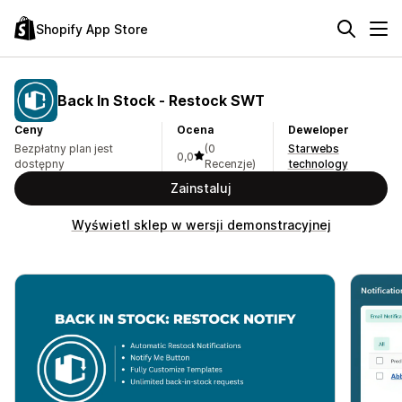
Shopify App Store
Back In Stock ‑ Restock SWT
Ceny
Ocena
Deweloper
Bezpłatny plan jest
(0
Starwebs
0,0
dostępny
Recenzje)
technology
Zainstaluj
Wyświetl sklep w wersji demonstracyjnej