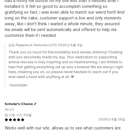
had a notify me button on my site less than 5 minutes after i
installed it. It felt so good to accomplish something so
gratifying so fast, i was even able to match our weird font! And
icing on the cake, customer support is live and only moments
away, like i don't think i waited a whole minute, they assured
me emails will be sent automatically and offered to help me
customize them if i needed.
답글 Peppyduck Ventures LLP개 2026년 8월 4일
Thank you so much for the incredibly kind review, Anthony! Chatting
with you absolutely made my day. Your dedication to supporting
animal rescues is truly inspiring and so heartwarming. I am thrilled to
hear that getting everything set up was a breeze! We are always right
here, cheering you on, so please never hesitate to reach out if you
ever need a hand with anything at all. 🧡
-Samriddhi
Scholar's Choice
캐나다
앱 사용 기간 3개월
2026년 6월 26일
Works well with our site, allows us to see what customers are