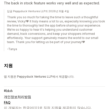
The back in stock feature works very well and as expected.
답글 Peppyduck Ventures LLP개 2026년 8월 4일
Thank you so much for taking the time to leave such a thoughtful
review, Vicky!💖 It truly means a lot to us, especially knowing you took
the time to thoroughly test the app before sharing your experience.
We're so happy to hear it's helping you understand customer
demand, track conversions, and keep your shoppers informed
effortlessly. Your support genuinely means the world to our small
team. Thank you for letting us be part of your journey!🧡
-Tanya
지원
앱 지원은 Peppyduck Ventures LLP에서 제공합니다.
리소스
개인정보처리방침
FAQ
이 개발자는 한국어(으)로 직접 지원을 제공하지 않습니다.