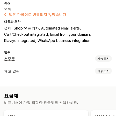
언어
영어
이 앱은 한국어로 번역되지 않았습니다
다음과 호환:
결제
Shopify 관리자
Automated email alerts
Cart/Checkout integrated
Email from your domain
Klaviyo integrated
WhatsApp business integration
범주
선주문
기능 표시
주문 유형
재고 알림
기능 표시
곧 출시 예정
크라우드 펀딩
품절 재고 주문
품절
주문 제작
알림
제품 출시
사전 판매
자동 알림
수동 알림
재입고
선주문
여러 언어
이메일
SMS
맞춤 설정
요금제
품절
사용자 지정 알림
버튼
배너
사용자 지정 브랜딩
사용자 지정 텍스트
이메일 알림
비즈니스에 가장 적합한 요금제를 선택하세요.
맞춤 설정
SMS 알림
여러 언어
사용 가능 날짜
이형 상품
알림 설정
알림 템플릿
알림 버튼
팝업
화이트 리스트
FREE
ESSENTIALS