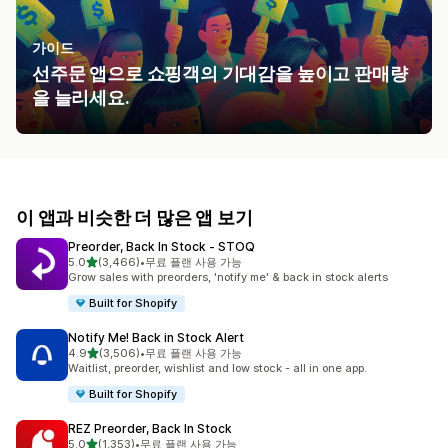
가이드
선주문 앱으로 쇼핑객의 기대감을 높이고 판매량
을 늘리세요.
이 앱과 비슷한 더 많은 앱 보기
Preorder, Back In Stock ‑ STOQ
별 5개 중
5.0
(3,466)
•
무료 플랜 사용 가능
총 리뷰 3466개
Grow sales with preorders, 'notify me' & back in stock alerts
Built for Shopify
Notify Me! Back in Stock Alert
별 5개 중
4.9
(3,506)
•
무료 플랜 사용 가능
총 리뷰 3506개
Waitlist, preorder, wishlist and low stock - all in one app.
Built for Shopify
REZ Preorder, Back In Stock
별 5개 중
5.0
(1,353)
•
무료 플랜 사용 가능