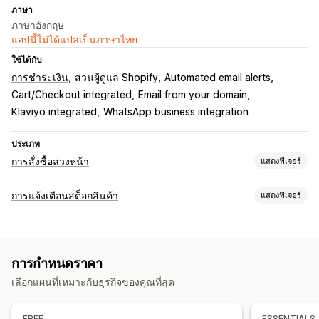
ภาษา
ภาษาอังกฤษ
แอปนี้ไม่ได้แปลเป็นภาษาไทย
ใช้ได้กับ
การชำระเงิน
ส่วนผู้ดูแล Shopify
Automated email alerts
Cart/Checkout integrated
Email from your domain
Klaviyo integrated
WhatsApp business integration
ประเภท
การสั่งซื้อล่วงหน้า
แสดงฟีเจอร์
ประเภทคำสั่งซื้อ
การแจ้งเตือนสต็อกสินค้า
แสดงฟีเจอร์
เร็วๆ นี้
การระดมทุนจากกลุ่มคน
สั่งซื้อกลับ
หมดสต็อก
ทำตามสั่ง
การแจ้งเตือน
การเปิดตัวสินค้าแบบจำกัด
ขายล่วงหน้า
การแจ้งเตือนอัตโนมัติ
การแจ้งเตือนด้วยตนเอง
การปรับแต่ง
การกำหนดราคา
สินค้ากลับเข้าสต็อก
การสั่งซื้อล่วงหน้า
หลายภาษา
อีเมล
SMS
ปุ่ม
แบนเนอร์
การสร้างแบรนด์ที่กำหนดเอง
ข้อความที่กำหนดเอง
เลือกแผนที่เหมาะกับธุรกิจของคุณที่สุด
หมดสต็อก
การแจ้งเตือนที่กำหนดเอง
การแจ้งเตือนทางอีเมล
การแจ้งเตือนทาง SMS
หลายภาษา
การปรับแต่ง
วันที่ความพร้อม
ตัวเลือกสินค้า
FREE
ESSENTIALS