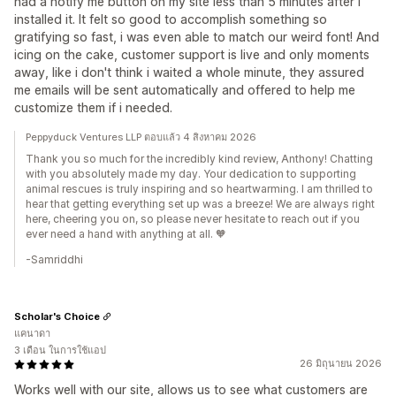
had a notify me button on my site less than 5 minutes after i
installed it. It felt so good to accomplish something so
gratifying so fast, i was even able to match our weird font! And
icing on the cake, customer support is live and only moments
away, like i don't think i waited a whole minute, they assured
me emails will be sent automatically and offered to help me
customize them if i needed.
Peppyduck Ventures LLP ตอบแล้ว 4 สิงหาคม 2026
Thank you so much for the incredibly kind review, Anthony! Chatting
with you absolutely made my day. Your dedication to supporting
animal rescues is truly inspiring and so heartwarming. I am thrilled to
hear that getting everything set up was a breeze! We are always right
here, cheering you on, so please never hesitate to reach out if you
ever need a hand with anything at all. 🧡
-Samriddhi
Scholar's Choice
แคนาดา
3 เดือน ในการใช้แอป
26 มิถุนายน 2026
Works well with our site, allows us to see what customers are