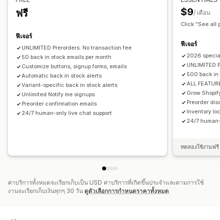
การตั้งค่าการแจ้งเตือน
เทมเพลตการแจ้งเตือนผ่านอีเมล
$9
ฟรี
/ เดือน
ตัวเลือกการชำระเงิน
ปุ่มแจ้งเตือน
ป๊อปอัพ
รายการรอ
Click "See all 
การแจ้งเตือนการชำระเงิน
ฟีเจอร์
การวิเคราะห์และการรายงาน
ฟีเจอร์
UNLIMITED Prerorders. No transaction fee
ความต้องการของลูกค้า
รายงานสินค้าคงคลัง
รายงานประสิทธิภาพ
2026 specia
50 back in stock emails per month
การติดตามสินค้าคงคลัง
UNLIMITED P
Customize buttons, signup forms, emails
500 back in 
Automatic back in stock alerts
ALL FEATUR
Variant-specific back in stock alerts
Grow Shopify
Unlimited Notify me signups
Preorder dis
Preorder confirmation emails
Inventory lo
24/7 human-only live chat support
24/7 human-o
ทดลองใช้งานฟรี 
ค่าบริการทั้งหมดจะเรียกเก็บเป็น USD ค่าบริการที่เกิดขึ้นประจำและตามการใช้
งานจะเรียกเก็บเงินทุกๆ 30 วัน
ดูตัวเลือกการกำหนดราคาทั้งหมด