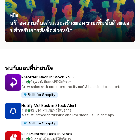
คู่มือ
สร้างความตื่นเต้นและสร้างยอดขายเพิ่มขึ้นด้วยแอ
ปสำหรับการสั่งซื้อล่วงหน้า
พบกับแอปที่น่าสนใจ
Preorder, Back In Stock ‑ STOQ
เต็ม 5 ดาว
5.0
(3,471)
•
มีแผนฟรีให้บริการ
ทั้งหมด 3471 รีวิว
Grow sales with preorders, 'notify me' & back in stock alerts
Built for Shopify
Notify Me! Back in Stock Alert
เต็ม 5 ดาว
4.9
(3,514)
•
มีแผนฟรีให้บริการ
ทั้งหมด 3514 รีวิว
Waitlist, preorder, wishlist and low stock - all in one app.
Built for Shopify
REZ Preorder, Back In Stock
เต็ม 5 ดาว
5.0
(1,359)
•
มีแผนฟรีให้บริการ