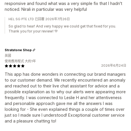
responsive and found what was a very simple fix that I hadn't
noticed. Nirali in particular was very helpful
HEL SG PTE LTD 已回覆 2026年7月26日
So glad to hear! And very happy we could get that fixed for you.
Thank you for your review! 💚
Stratstone Shop
英國
使用應用程式 大約1年
2026年6月24日
This app has done wonders in connecting our brand managers
to our customer demand. We recently encountered an anomaly
and reached out to their live chat assistant for advice and a
possible explanation as to why our alerts were appearing more
frequently. I was connected to Leslie H and her attentiveness
and personable approach gave me all the answers I was
looking for - She even explained things a couple of times over
just so I made sure I understood! Exceptional customer service
and a pleasure chatting to!