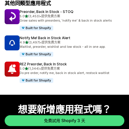
其他同類型應用程式
Preorder, Back In Stock ‑ STOQ
滿分 5 顆星
5.0
(3,453)
•
提供免費方案
共有 3453 則評價
Grow sales with preorders, 'notify me' & back in stock alerts
Built for Shopify
Notify Me! Back in Stock Alert
滿分 5 顆星
4.9
(3,497)
•
提供免費方案
共有 3497 則評價
Waitlist, preorder, wishlist and low stock - all in one app.
Built for Shopify
REZ Preorder, Back In Stock
滿分 5 顆星
5.0
(1,344)
•
提供免費方案
共有 1344 則評價
Do pre order, notify me, back in stock alert, restock waitlist
Built for Shopify
想要新增應用程式嗎？
免費試用 Shopify 3 天