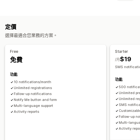
自動提醒
庫存補貨
預購
網頁推播
電子郵件
簡訊
無庫存
訂單類型
自訂
即將推出
預訂缺貨商品
無庫存
限時銷售
預售
提醒設定
通知範本
通知按鈕
等候名單
定價
自訂
選擇最適合您業務的方案。
分析與報告
按鈕
自訂品牌行銷
自訂文字
多國語言
顧客需求
成效報告
庫存追蹤
付款選項
Free
Starter
$19
免費
部分付款
折扣
手動付款
/月
SMS notificati
功能
功能
10 notifications/month
500 notific
Unlimited registrations
Unlimited pr
Follow-up notifications
Unlimited re
Notify Me button and form
SMS notific
Multi-language support
Customizable
Activity reports
Follow-up no
Multi-langu
Activity repo