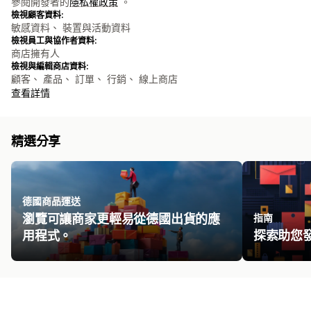
參閱開發者的
隱私權政策
。
檢視顧客資料:
敏感資料、 裝置與活動資料
檢視員工與協作者資料:
商店擁有人
檢視與編輯商店資料:
顧客、 產品、 訂單、 行銷、 線上商店
查看詳情
精選分享
德國商品運送
瀏覽可讓商家更輕易從德國出貨的應
指南
用程式。
探索助您