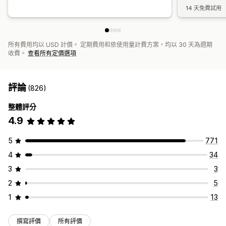
14 天免費試用
所有費用均以 USD 計價。 定期費用和依使用量計費方案，均以 30 天為週期
收費。
查看所有定價選項
評論
(826)
整體評分
4.9
5
771
4
34
3
3
2
5
1
13
撰寫評價
所有評價