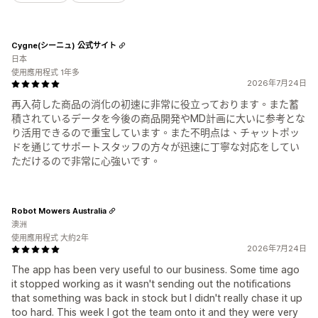
Cygne(シーニュ) 公式サイト
日本
使用應用程式 1年多
2026年7月24日
再入荷した商品の消化の初速に非常に役立っております。また蓄
積されているデータを今後の商品開発やMD計画に大いに参考とな
り活用できるので重宝しています。また不明点は、チャットポッ
ドを通じてサポートスタッフの方々が迅速に丁寧な対応をしてい
ただけるので非常に心強いです。
Robot Mowers Australia
澳洲
使用應用程式 大約2年
2026年7月24日
The app has been very useful to our business. Some time ago
it stopped working as it wasn't sending out the notifications
that something was back in stock but I didn't really chase it up
too hard. This week I got the team onto it and they were very