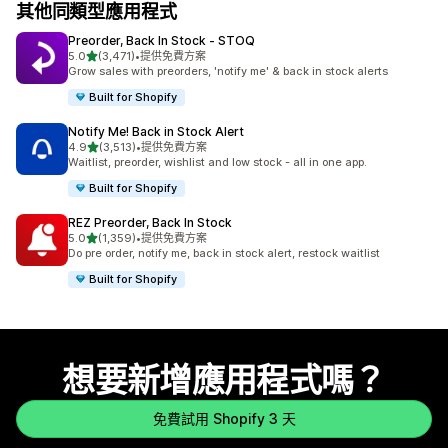
其他同類型應用程式
Preorder, Back In Stock ‑ STOQ
滿分 5 顆星
5.0
(3,471)
•
提供免費方案
共有 3471 則評價
Grow sales with preorders, 'notify me' & back in stock alerts
Built for Shopify
Notify Me! Back in Stock Alert
滿分 5 顆星
4.9
(3,513)
•
提供免費方案
共有 3513 則評價
Waitlist, preorder, wishlist and low stock - all in one app.
Built for Shopify
REZ Preorder, Back In Stock
滿分 5 顆星
5.0
(1,359)
•
提供免費方案
共有 1359 則評價
Do pre order, notify me, back in stock alert, restock waitlist
Built for Shopify
想要新增應用程式嗎？
免費試用 Shopify 3 天