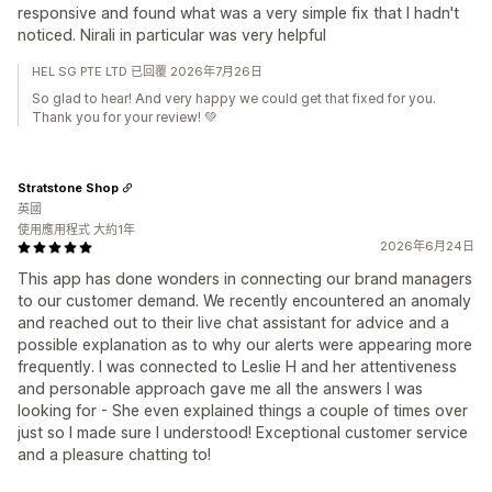
responsive and found what was a very simple fix that I hadn't
noticed. Nirali in particular was very helpful
HEL SG PTE LTD 已回覆 2026年7月26日
So glad to hear! And very happy we could get that fixed for you.
Thank you for your review! 💚
Stratstone Shop
英國
使用應用程式 大約1年
2026年6月24日
This app has done wonders in connecting our brand managers
to our customer demand. We recently encountered an anomaly
and reached out to their live chat assistant for advice and a
possible explanation as to why our alerts were appearing more
frequently. I was connected to Leslie H and her attentiveness
and personable approach gave me all the answers I was
looking for - She even explained things a couple of times over
just so I made sure I understood! Exceptional customer service
and a pleasure chatting to!