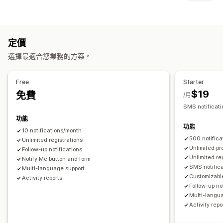
自動提醒
庫存補貨
預購
網頁推播
電子郵件
簡訊
無庫存
訂單類型
自訂
即將推出
預訂缺貨商品
無庫存
限時銷售
預售
提醒設定
通知範本
通知按鈕
等候名單
定價
自訂
選擇最適合您業務的方案。
分析與報告
按鈕
自訂品牌行銷
自訂文字
多國語言
顧客需求
成效報告
庫存追蹤
付款選項
Free
Starter
$19
免費
部分付款
折扣
手動付款
/月
SMS notificati
功能
功能
10 notifications/month
500 notific
Unlimited registrations
Unlimited pr
Follow-up notifications
Unlimited re
Notify Me button and form
SMS notific
Multi-language support
Customizable
Activity reports
Follow-up no
Multi-langu
Activity repo