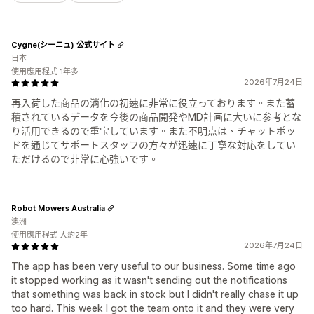
Cygne(シーニュ) 公式サイト
日本
使用應用程式 1年多
2026年7月24日
再入荷した商品の消化の初速に非常に役立っております。また蓄
積されているデータを今後の商品開発やMD計画に大いに参考とな
り活用できるので重宝しています。また不明点は、チャットポッ
ドを通じてサポートスタッフの方々が迅速に丁寧な対応をしてい
ただけるので非常に心強いです。
Robot Mowers Australia
澳洲
使用應用程式 大約2年
2026年7月24日
The app has been very useful to our business. Some time ago
it stopped working as it wasn't sending out the notifications
that something was back in stock but I didn't really chase it up
too hard. This week I got the team onto it and they were very