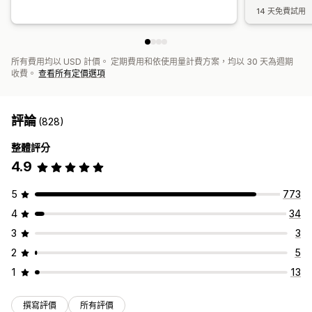
14 天免費試用
所有費用均以 USD 計價。 定期費用和依使用量計費方案，均以 30 天為週期
收費。
查看所有定價選項
評論
(828)
整體評分
4.9
5
773
4
34
3
3
2
5
1
13
撰寫評價
所有評價