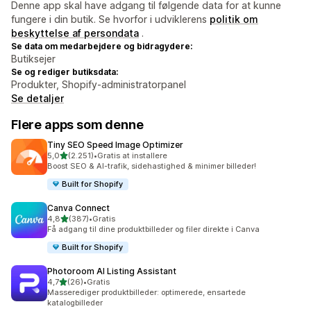
Denne app skal have adgang til følgende data for at kunne
fungere i din butik. Se hvorfor i udviklerens
politik om
beskyttelse af persondata
.
Se data om medarbejdere og bidragydere:
Butiksejer
Se og rediger butiksdata:
Produkter, Shopify-administratorpanel
Se detaljer
Flere apps som denne
Tiny SEO Speed Image Optimizer
ud af 5 stjerner
5,0
(2.251)
•
Gratis at installere
2251 anmeldelser i alt
Boost SEO & AI-trafik, sidehastighed & minimer billeder!
Built for Shopify
Canva Connect
ud af 5 stjerner
4,8
(387)
•
Gratis
387 anmeldelser i alt
Få adgang til dine produktbilleder og filer direkte i Canva
Built for Shopify
Photoroom AI Listing Assistant
ud af 5 stjerner
4,7
(26)
•
Gratis
26 anmeldelser i alt
Masserediger produktbilleder: optimerede, ensartede
katalogbilleder