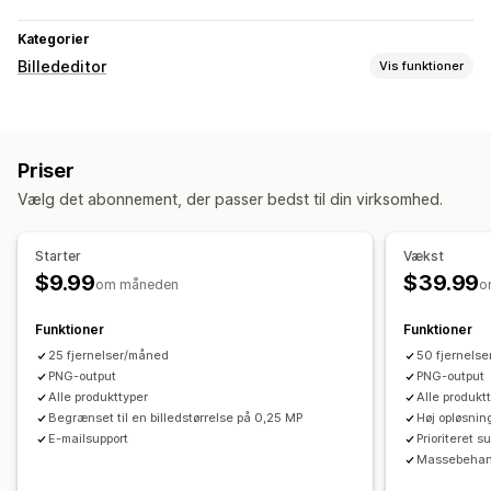
Kategorier
Billededitor
Vis funktioner
Optimering af billeder
Fjernelse af baggrund
Generering med kunstig intelligens
Priser
Masseredigering
Vælg det abonnement, der passer bedst til din virksomhed.
Filupload
Starter
Vækst
$9.99
$39.99
om måneden
o
Funktioner
Funktioner
25 fjernelser/måned
50 fjernels
PNG-output
PNG-output
Alle produkttyper
Alle produkt
Begrænset til en billedstørrelse på 0,25 MP
Høj opløsnin
E-mailsupport
Prioriteret s
Massebehan