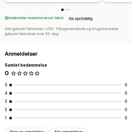
Indeholder maskinoversat tekst
Vis oprindelig
Alle gebyrer faktureres i USD. Tilbagevendende og brugsbaserede
gebyrer faktureres hver 30. dag.
Anmeldelser
Samlet bedømmelse
0
5
0
4
0
3
0
2
0
1
0
Skriv en anmeldelse
Alle anmeldelser