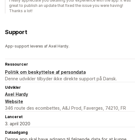
I really appreciate you detailing your experience with the app. It was
great to publish an update that fixed the issue you were having!
Thanks a lot!
Support
App-support leveres af Axel Hardy.
Ressourcer
Politik om beskyttelse af persondata
Denne udvikler tilbyder ikke direkte support på Dansk.
Udvikler
Axel Hardy
Website
346 route des ecombettes, A&J Prod, Faverges, 74210, FR
Lanceret
3. april 2020
Dataadgang
Denne app skal have adgang til følgende data for at kunne