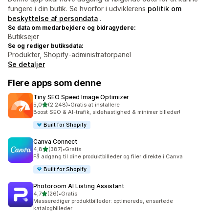
fungere i din butik. Se hvorfor i udviklerens
politik om
beskyttelse af persondata
.
Se data om medarbejdere og bidragydere:
Butiksejer
Se og rediger butiksdata:
Produkter, Shopify-administratorpanel
Se detaljer
Flere apps som denne
Tiny SEO Speed Image Optimizer
ud af 5 stjerner
5,0
(2.248)
•
Gratis at installere
2248 anmeldelser i alt
Boost SEO & AI-trafik, sidehastighed & minimer billeder!
Built for Shopify
Canva Connect
ud af 5 stjerner
4,8
(387)
•
Gratis
387 anmeldelser i alt
Få adgang til dine produktbilleder og filer direkte i Canva
Built for Shopify
Photoroom AI Listing Assistant
ud af 5 stjerner
4,7
(26)
•
Gratis
26 anmeldelser i alt
Masserediger produktbilleder: optimerede, ensartede
katalogbilleder