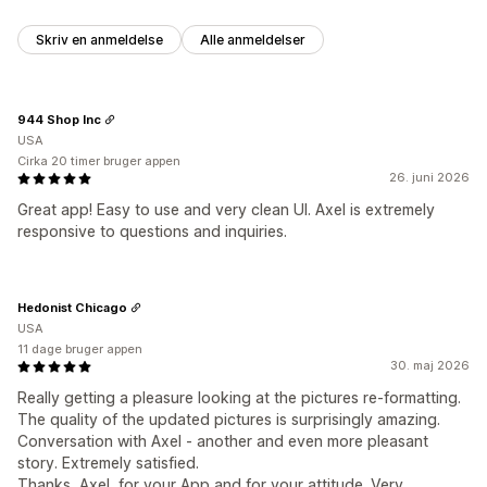
Skriv en anmeldelse
Alle anmeldelser
944 Shop Inc
USA
Cirka 20 timer bruger appen
26. juni 2026
Great app! Easy to use and very clean UI. Axel is extremely
responsive to questions and inquiries.
Hedonist Chicago
USA
11 dage bruger appen
30. maj 2026
Really getting a pleasure looking at the pictures re-formatting.
The quality of the updated pictures is surprisingly amazing.
Conversation with Axel - another and even more pleasant
story. Extremely satisfied.
Thanks, Axel, for your App and for your attitude. Very