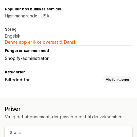
Populær hos butikker som din
Hjemmehørende i USA
Sprog
Engelsk
Denne app er ikke oversat til Dansk
Fungerer sammen med
Shopify-administrator
Kategorier
Billededitor
Vis funktioner
Optimering af billeder
Automatisk optimering
Fjernelse af baggrund
Priser
Generering med kunstig intelligens
Tilpassede baggrunde
Vælg det abonnement, der passer bedst til din virksomhed.
Masseredigering
Formatkonvertering
Download
Filupload
Beskæring
Gratis
Størrelsesændring