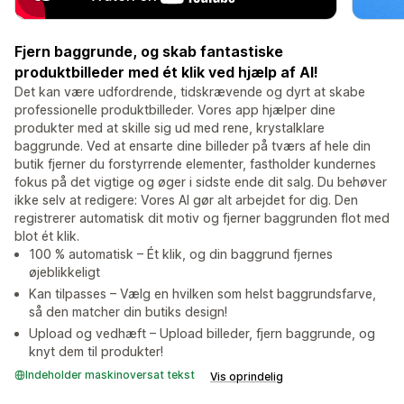
Fjern baggrunde, og skab fantastiske
produktbilleder med ét klik ved hjælp af AI!
Det kan være udfordrende, tidskrævende og dyrt at skabe
professionelle produktbilleder. Vores app hjælper dine
produkter med at skille sig ud med rene, krystalklare
baggrunde. Ved at ensarte dine billeder på tværs af hele din
butik fjerner du forstyrrende elementer, fastholder kundernes
fokus på det vigtige og øger i sidste ende dit salg. Du behøver
ikke selv at redigere: Vores AI gør alt arbejdet for dig. Den
registrerer automatisk dit motiv og fjerner baggrunden flot med
blot ét klik.
100 % automatisk – Ét klik, og din baggrund fjernes
øjeblikkeligt
Kan tilpasses – Vælg en hvilken som helst baggrundsfarve,
så den matcher din butiks design!
Upload og vedhæft – Upload billeder, fjern baggrunde, og
knyt dem til produkter!
Indeholder maskinoversat tekst
Vis oprindelig