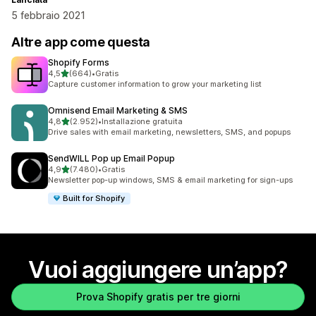
5 febbraio 2021
Altre app come questa
Shopify Forms
stelle su 5
4,5
(664)
•
Gratis
664 recensioni totali
Capture customer information to grow your marketing list
Omnisend Email Marketing & SMS
stelle su 5
4,8
(2.952)
•
Installazione gratuita
2952 recensioni totali
Drive sales with email marketing, newsletters, SMS, and popups
SendWILL Pop up Email Popup
stelle su 5
4,9
(7.480)
•
Gratis
7480 recensioni totali
Newsletter pop-up windows, SMS & email marketing for sign-ups
Built for Shopify
Vuoi aggiungere un’app?
Prova Shopify gratis per tre giorni