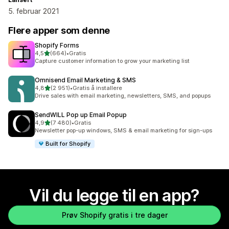
5. februar 2021
Flere apper som denne
Shopify Forms
av 5 stjerner
4,5
(664)
•
Gratis
Totalt 664 omtaler
Capture customer information to grow your marketing list
Omnisend Email Marketing & SMS
av 5 stjerner
4,8
(2 951)
•
Gratis å installere
Totalt 2951 omtaler
Drive sales with email marketing, newsletters, SMS, and popups
SendWILL Pop up Email Popup
av 5 stjerner
4,9
(7 480)
•
Gratis
Totalt 7480 omtaler
Newsletter pop-up windows, SMS & email marketing for sign-ups
Built for Shopify
Vil du legge til en app?
Prøv Shopify gratis i tre dager