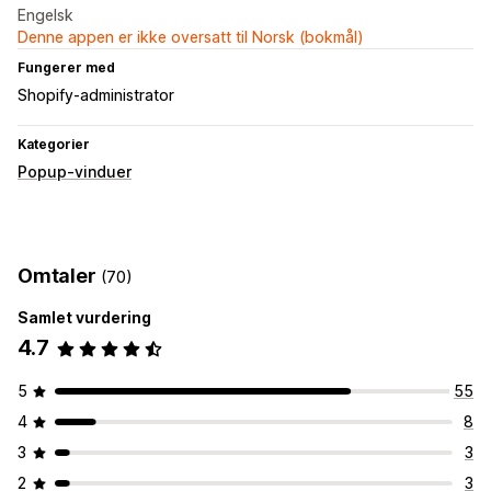
Engelsk
Denne appen er ikke oversatt til Norsk (bokmål)
Fungerer med
Shopify-administrator
Kategorier
Popup-vinduer
Omtaler
(70)
Samlet vurdering
4.7
5
55
4
8
3
3
2
3