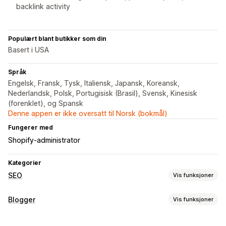
backlink activity
Populært blant butikker som din
Basert i USA
Språk
Engelsk, Fransk, Tysk, Italiensk, Japansk, Koreansk,
Nederlandsk, Polsk, Portugisisk (Brasil), Svensk, Kinesisk
(forenklet), og Spansk
Denne appen er ikke oversatt til Norsk (bokmål)
Fungerer med
Shopify-administrator
Kategorier
SEO
Vis funksjoner
SEO-verktøy
Blogger
Vis funksjoner
Videresendingslenker
Metatagger
AI-generering
Innholdsskaping
Innholdsoptimalisering
Automasjoner