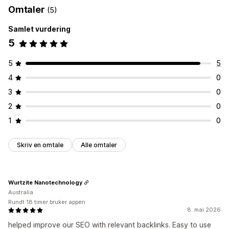
Omtaler
(5)
Samlet vurdering
5
5
5
4
0
3
0
2
0
1
0
Skriv en omtale
Alle omtaler
Wurtzite Nanotechnology
Australia
Rundt 18 timer bruker appen
8. mai 2026
helped improve our SEO with relevant backlinks. Easy to use