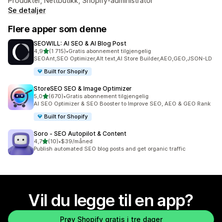
Produkter, Nettbutikk, Shopify-administrator
Se detaljer
Flere apper som denne
SEOWILL: AI SEO & AI Blog Post
av 5 stjerner
4,9
(1 715)
•
Gratis abonnement tilgjengelig
Totalt 1715 omtaler
SEOAnt,SEO Optimizer,Alt text,AI Store Builder,AEO,GEO,JSON-LD
Built for Shopify
StoreSEO SEO & Image Optimizer
av 5 stjerner
5,0
(670)
•
Gratis abonnement tilgjengelig
Totalt 670 omtaler
AI SEO Optimizer & SEO Booster to Improve SEO, AEO & GEO Rank
Built for Shopify
Soro ‑ SEO Autopilot & Content
av 5 stjerner
4,7
(10)
•
$39/måned
Totalt 10 omtaler
Publish automated SEO blog posts and get organic traffic
Vil du legge til en app?
Prøv Shopify gratis i tre dager