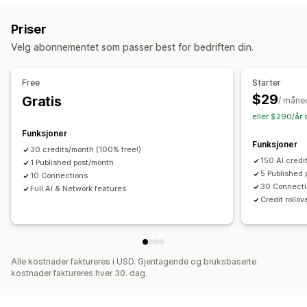
Maler
KI-generering
Anbefalte emner
Masseopprettelse
Overvåkning av ytelse
Priser
Flere språk
Oversettelse
Automatisk planlegging
SEO-poeng
Revisjoner
Rapportering
Analyse
Velg abonnementet som passer best for bedriften din.
SEO
Søkeordanalyse
Lenkeanalyse
Innholdsanalyse
SEO-analyse
Permakoblinger
Interne koblinger
Rangeringssporing
Trafikk til nettstedet
Free
Starter
URL-optimalisering
Poengverktøy
Analyse
$29
Gratis
/ måne
eller $290/år 
Visningsalternativer
Funksjoner
Fremhevede innlegg
Relaterte innlegg
Funksjoner
30 credits/month (100% free!)
150 AI credi
1 Published post/month
5 Published
10 Connections
30 Connect
Full AI & Network features
Credit rollov
Alle kostnader faktureres i USD. Gjentagende og bruksbaserte
kostnader faktureres hver 30. dag.