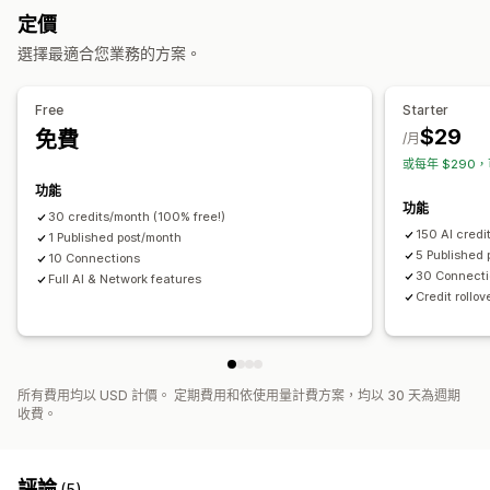
搜尋引擎最佳化 (SEO) 分數
稽核
報告
分析
關鍵字分析
定價
搜尋引擎最佳化 (SEO)
連結分析
內容分析
排名追蹤
網站流量
選擇最適合您業務的方案。
SEO 分析
永久連結
內部連結
網址最佳化
評分工具
分析
顯示選項
Free
Starter
$29
免費
精選貼文
相關貼文
/月
或每年 $290，
功能
功能
30 credits/month (100% free!)
150 AI credi
1 Published post/month
5 Published
10 Connections
30 Connect
Full AI & Network features
Credit rollov
所有費用均以 USD 計價。 定期費用和依使用量計費方案，均以 30 天為週期
收費。
評論
(5)