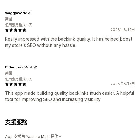
WaggyWorld
英國
使用應用程式 3天
2026年8月2日
Really impressed with the backlink quality. It has helped boost
my store's SEO without any hassle.
D’Duchess Vault
美國
使用應用程式 3天
2026年8月3日
This app made building quality backlinks much easier. A helpful
tool for improving SEO and increasing visibility.
支援服務
App 支援由 Yassine Malti 提供。