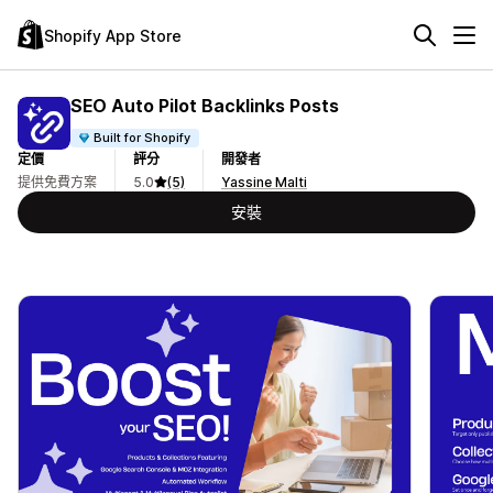
Shopify App Store
SEO Auto Pilot Backlinks Posts
Built for Shopify
定價
評分
開發者
提供免費方案
5.0
(5)
Yassine Malti
安裝