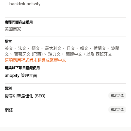
backlink activity
廣獲同類商店愛用
美國商家
語言
英文、 法文、 德文、 義大利文、 日文、 韓文、 荷蘭文、 波蘭
文、 葡萄牙文 (巴西)、 瑞典文、 簡體中文，以及 西班牙文
這項應用程式尚未翻譯成繁體中文
可與以下項目搭配使用
Shopify 管理介面
類別
搜尋引擎最佳化 (SEO)
顯示功能
搜尋引擎最佳化 (SEO) 工具
網誌
顯示功能
反向連結
中繼標籤
AI 生成內容
內容最佳化
自動化
建立內容
追蹤成效
範本
AI 生成內容
建議主題
大量建立
多國語言
翻譯
自動排程