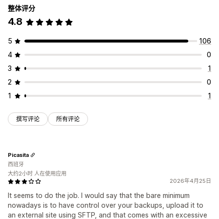
整体评分
4.8
5
106
4
0
3
1
2
0
1
1
撰写评论
所有评论
Picasita
西班牙
大约2小时 人在使用应用
2026年4月25日
It seems to do the job. I would say that the bare minimum
nowadays is to have control over your backups, upload it to
an external site using SFTP, and that comes with an excessive