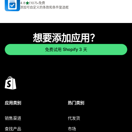
星（满分 5 星）
4.8
(107)
•
免费
总共 107 条评论
添加可自定义的条款和条件复选框
想要添加应用？
免费试用 Shopify 3 天
应用类别
热门类别
销售渠道
代发货
查找产品
市场