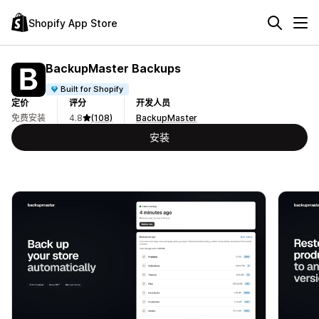
Shopify App Store
BackupMaster Backups
Built for Shopify
定价
评分
开发人员
免费安装
4.8
(108)
BackupMaster
安装