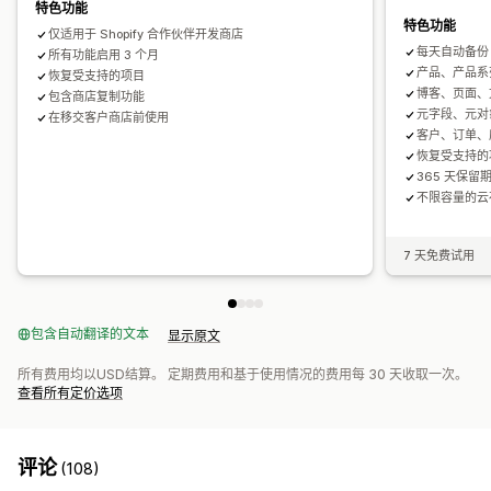
特色功能
特色功能
仅适用于 Shopify 合作伙伴开发商店
每天自动备份
所有功能启用 3 个月
产品、产品系
恢复受支持的项目
博客、页面、
包含商店复制功能
元字段、元对
在移交客户商店前使用
客户、订单、
恢复受支持的
365 天保留
不限容量的云
7 天免费试用
包含自动翻译的文本
显示原文
所有费用均以USD结算。 定期费用和基于使用情况的费用每 30 天收取一次。
查看所有定价选项
评论
(108)