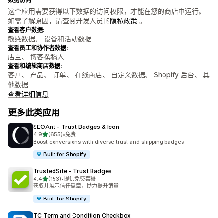
数据访问
这个应用需要获得以下数据的访问权限，才能在您的商店中运行。
如需了解原因，请查阅开发人员的
隐私政策
。
查看客户数据:
敏感数据、 设备和活动数据
查看员工和协作者数据:
店主、 博客撰稿人
查看和编辑商店数据:
客户、 产品、 订单、 在线商店、 自定义数据、 Shopify 后台、 其
他数据
查看详细信息
更多此类应用
SEOAnt ‑ Trust Badges & Icon
星（满分 5 星）
4.9
(655)
•
免费
总共 655 条评论
Boost conversions with diverse trust and shipping badges
Built for Shopify
TrustedSite ‑ Trust Badges
星（满分 5 星）
4.4
(153)
•
提供免费套餐
总共 153 条评论
获取并展示信任徽章，助力提升销量
Built for Shopify
TC Term and Condition Checkbox