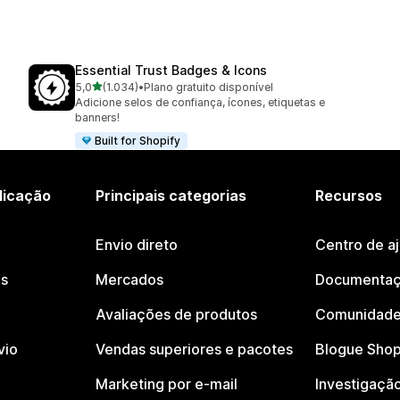
Essential Trust Badges & Icons
de 5 estrelas
5,0
(1.034)
•
Plano gratuito disponível
1034 total de avaliações
Adicione selos de confiança, ícones, etiquetas e
banners!
Built for Shopify
licação
Principais categorias
Recursos
Envio direto
Centro de a
os
Mercados
Documentaç
Avaliações de produtos
Comunidade
vio
Vendas superiores e pacotes
Blogue Shop
Marketing por e-mail
Investigaçã