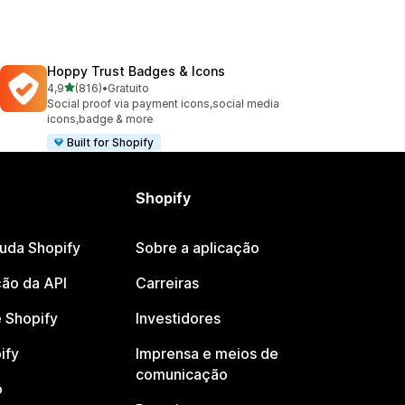
Hoppy Trust Badges & Icons
de 5 estrelas
4,9
(816)
•
Gratuito
816 total de avaliações
Social proof via payment icons,social media
icons,badge & more
Built for Shopify
Shopify
juda Shopify
Sobre a aplicação
ão da API
Carreiras
 Shopify
Investidores
ify
Imprensa e meios de
comunicação
o