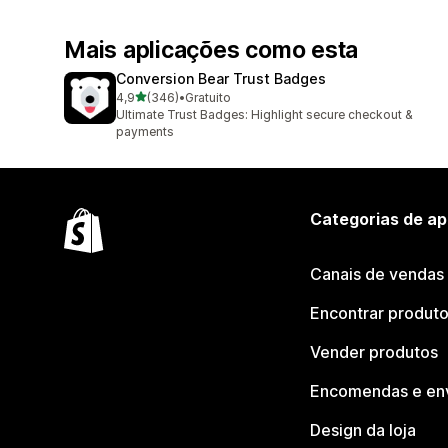
Mais aplicações como esta
Conversion Bear Trust Badges
de 5 estrelas
4,9
(346)
•
Gratuito
346 total de avaliações
Ultimate Trust Badges: Highlight secure checkout &
payments
Categorias de ap
Canais de vendas
Encontrar produt
Vender produtos
Encomendas e en
Design da loja