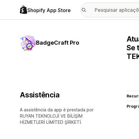
Shopify App Store
Atu
BadgeCraft Pro
Se 
TEK
Assistência
Recur
Progr
A assistência da app é prestada por
RUYAN TEKNOLOJİ VE BİLİŞİM
HİZMETLERİ LİMİTED ŞİRKETİ.