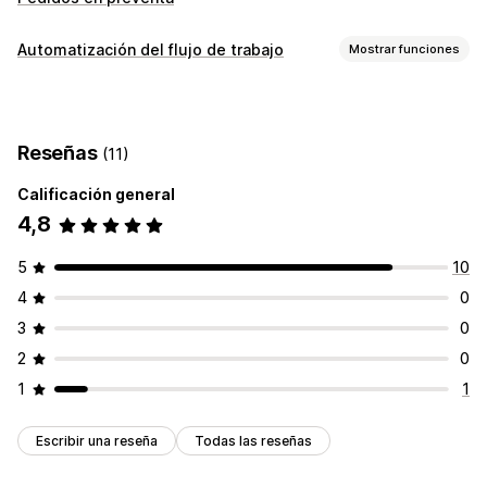
Automatización del flujo de trabajo
Mostrar funciones
Personalización
Lógica condicional
Activadores personalizados
Reseñas
(11)
Datos sincronizados automáticamente
Calificación general
4,8
5
10
4
0
3
0
2
0
1
1
Escribir una reseña
Todas las reseñas