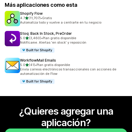
Más aplicaciones como esta
Shopify Flow
de 5 estrellas
4.7
(11,707)
•
Gratis
11707 reseñas en total
Automatiza todo y vuelve a centrarte en tu negocio
Stoq: Back In Stock, PreOrder
de 5 estrellas
5.0
(3,460)
•
Plan gratis disponible
3460 reseñas en total
Notifícame. Alertas 'en stock' y reposición
Built for Shopify
WorkflowMail Emails
de 5 estrellas
5.0
(41)
•
Plan gratis disponible
41 reseñas en total
Envía correos electrónicos transaccionales con acciones de
automatización de Flow
Built for Shopify
¿Quieres agregar una
aplicación?