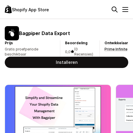
Shopify App Store
Bagpiper Data Export
Prijs
Beoordeling
Ontwikkelaar
Gratis proefperiode
(0
Prime Infinite
0,0
beschikbaar
Recensies)
Installeren