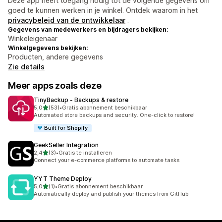
Deze app heeft toegang nodig tot de volgende gegevens om
goed te kunnen werken in je winkel. Ontdek waarom in het
privacybeleid van de ontwikkelaar
.
Gegevens van medewerkers en bijdragers bekijken:
Winkeleigenaar
Winkelgegevens bekijken:
Producten, andere gegevens
Zie details
Meer apps zoals deze
TinyBackup ‑ Backups & restore
van 5 sterren
5,0
(53)
•
Gratis abonnement beschikbaar
53 recensies in totaal
Automated store backups and security. One-click to restore!
Built for Shopify
GeekSeller Integration
van 5 sterren
2,4
(3)
•
Gratis te installeren
3 recensies in totaal
Connect your e-commerce platforms to automate tasks
YYT Theme Deploy
van 5 sterren
5,0
(1)
•
Gratis abonnement beschikbaar
1 recensies in totaal
Automatically deploy and publish your themes from GitHub