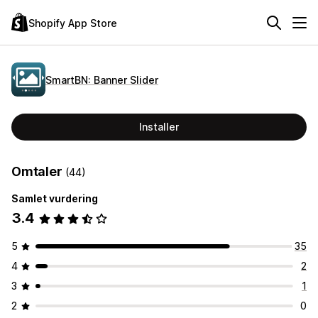
Shopify App Store
SmartBN: Banner Slider
Installer
Omtaler
(44)
Samlet vurdering
3.4
5
35
4
2
3
1
2
0