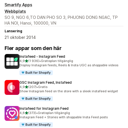
Smartify Apps
Webbplats
SO 9, NGO 6,TO DAN PHO SO 3, PHUONG DONG NGAC, TP
HA NOI, Hanoi, 100000, VN
Lansering
21 oktober 2014
Fler appar som den här
Instafeed ‑ Instagram Feed
av 5 stjärnor
4,9
(1 936)
•
Gratisplan tillgänglig
1936 recensioner totalt
Display Instagram feeds, Reels & Insta UGC as shoppable videos
Built for Shopify
GSC Instagram Feed, Instafeed
av 5 stjärnor
4,9
(207)
•
Gratis
207 recensioner totalt
Show Instagram feed on the store with a sleek instafeed widget
Built for Shopify
Instafeed for Instagram Feed
av 5 stjärnor
4,8
(373)
•
Gratisplan tillgänglig
373 recensioner totalt
Instagram Feed + Stories with shoppable Insta Feed posts
Built for Shopify