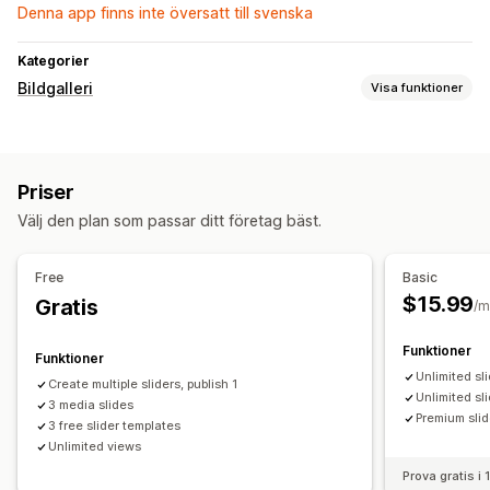
Denna app finns inte översatt till svenska
Kategorier
Bildgalleri
Visa funktioner
Gallerityper
Karusell
Lookbook
Reglage
Priser
Anpassning
Välj den plan som passar ditt företag bäst.
Anpassade stilar
Anpassad CSS
Free
Basic
$15.99
Gratis
/m
Funktioner
Funktioner
Unlimited sl
Create multiple sliders, publish 1
Unlimited sl
3 media slides
Premium slid
3 free slider templates
Unlimited views
Prova gratis i