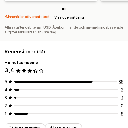
Innehåller oöversatt text
Visa översättning
Alla avgifter debiteras i USD. Återkommande och användningsbaserade
avgifter faktureras var 30:e dag.
Recensioner
(44)
Helhetsomdöme
3,4
5
35
4
2
3
1
2
0
1
6
Skriv en recension
Alla recensioner