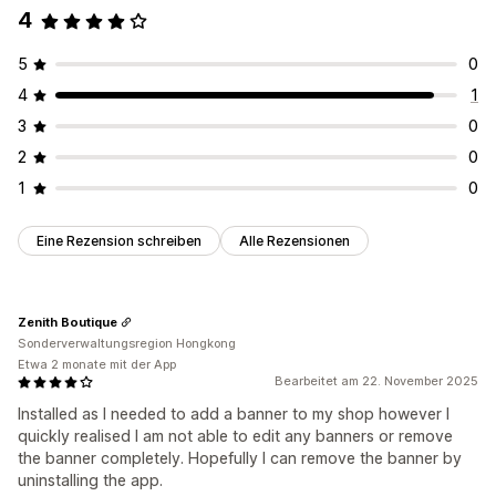
4
5
0
4
1
3
0
2
0
1
0
Eine Rezension schreiben
Alle Rezensionen
Zenith Boutique
Sonderverwaltungsregion Hongkong
Etwa 2 monate mit der App
Bearbeitet am 22. November 2025
Installed as I needed to add a banner to my shop however I
quickly realised I am not able to edit any banners or remove
the banner completely. Hopefully I can remove the banner by
uninstalling the app.