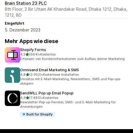
Brain Station 23 PLC
8th Floor, 2 Bir Uttam AK Khandakar Road, Dhaka 1212, Dhaka,
1212, BD
Eingeführt
5. Dezember 2023
Mehr Apps wie diese
Shopify Forms
von 5 Sternen
4,5
(664)
•
Kostenlos
664 Rezensionen insgesamt
Erfassen von Kundeninformationen zum Aufbau deiner Marketing
Omnisend Email Marketing & SMS
von 5 Sternen
4,8
(2.952)
•
Kostenlose Installation
2952 Rezensionen insgesamt
Umsätze mit E-Mail-Marketing, Newslettern, SMS und Pop-ups
steigern
SendWILL Pop up Email Popup
von 5 Sternen
4,9
(7.480)
•
Kostenlos
7480 Rezensionen insgesamt
Newsletter-Pop-up-Fenster, SMS- und E-Mail-Marketing für
Anmeldungen
Built for Shopify