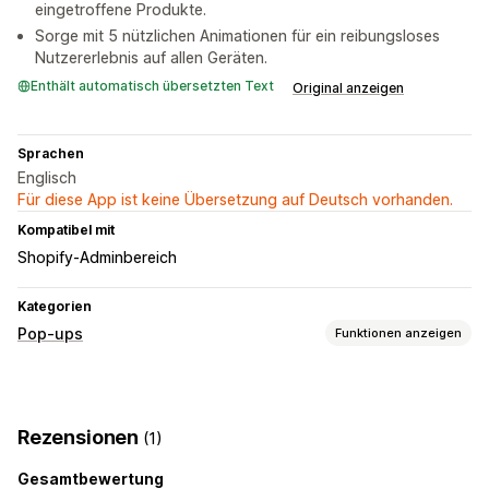
eingetroffene Produkte.
Sorge mit 5 nützlichen Animationen für ein reibungsloses
Nutzererlebnis auf allen Geräten.
Enthält automatisch übersetzten Text
Original anzeigen
Sprachen
Englisch
Für diese App ist keine Übersetzung auf Deutsch vorhanden.
Kompatibel mit
Shopify-Adminbereich
Kategorien
Pop-ups
Funktionen anzeigen
Popup-Typen
E-Mail-Popups
Rabatte
Banner
Ankündigungen
Rezensionen
(1)
Popups verwalten
Gesamtbewertung
Vorlagen