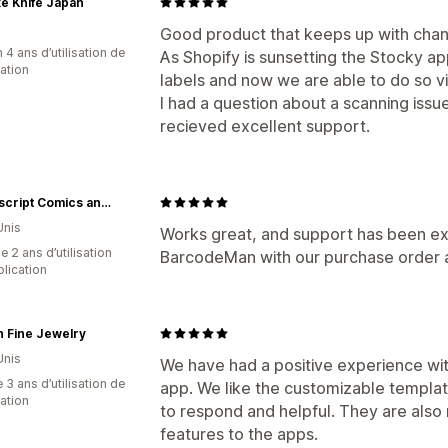
e Knife Japan
Good product that keeps up with chan
 4 ans d’utilisation de
As Shopify is sunsetting the Stocky a
cation
labels and now we are able to do so vi
I had a question about a scanning is
recieved excellent support.
Superscript Comics and Games
Unis
Works great, and support has been exce
 2 ans d’utilisation
BarcodeMan with our purchase order 
plication
 Fine Jewelry
Unis
We have had a positive experience w
 3 ans d’utilisation de
app. We like the customizable templa
cation
to respond and helpful. They are also 
features to the apps.