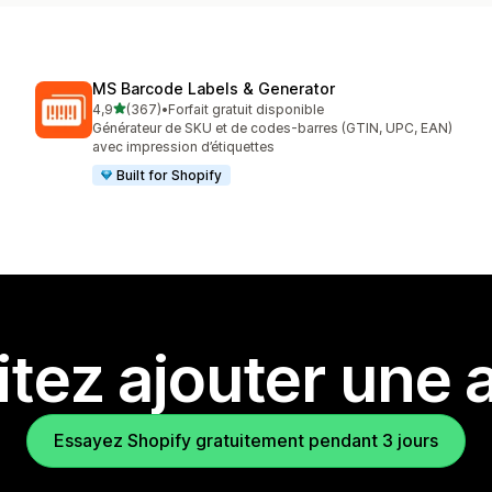
MS Barcode Labels & Generator
étoile(s) sur 5
4,9
(367)
•
Forfait gratuit disponible
367 avis au total
Générateur de SKU et de codes-barres (GTIN, UPC, EAN)
avec impression d’étiquettes
Built for Shopify
tez ajouter une a
Essayez Shopify gratuitement pendant 3 jours