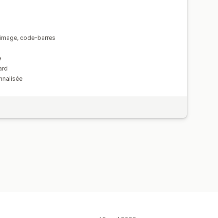
 image, code-barres
e
ard
nnalisée