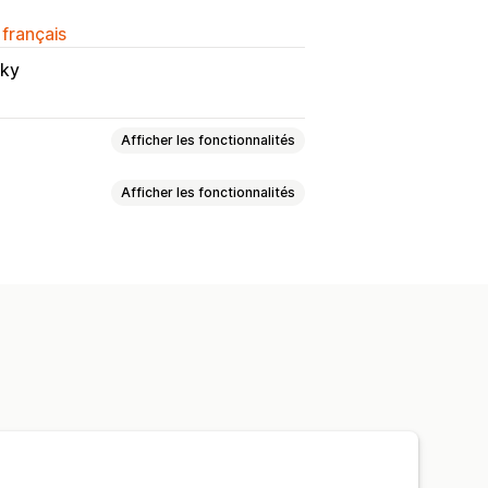
 français
cky
Afficher les fonctionnalités
Afficher les fonctionnalités
 groupée
Modèles personnalisés
 groupée
Modèles personnalisés
lisés
Éléments personnalisés
 personnalisée
Images
Multilingue