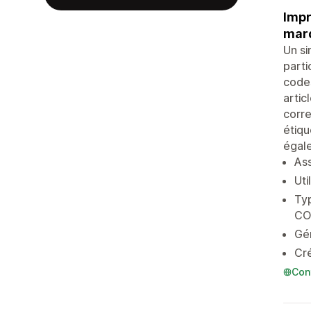
Impr
marq
Un si
parti
codes
artic
corr
étiqu
égale
Ass
Uti
Ty
CO
Gén
Cré
Con