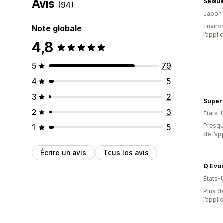
Avis
Seisuk
(94)
Japon
Environ
Note globale
l’appli
4,8
5
79
4
5
3
2
2
3
États-
Presque
1
5
de l’ap
Écrire un avis
Tous les avis
Q Evon
États-
Plus de
l’appli