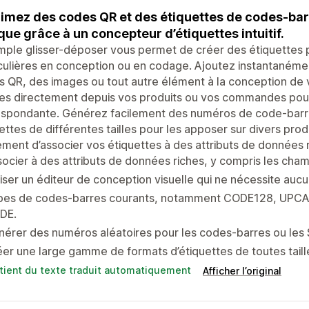
imez des codes QR et des étiquettes de codes-bar
ue grâce à un concepteur d’étiquettes intuitif.
mple glisser-déposer vous permet de créer des étiquettes
culières en conception ou en codage. Ajoutez instantanéme
 QR, des images ou tout autre élément à la conception de 
les directement depuis vos produits ou vos commandes pour
espondante. Générez facilement des numéros de code-barre
ettes de différentes tailles pour les apposer sur divers p
ment d’associer vos étiquettes à des attributs de données r
ocier à des attributs de données riches, y compris les cham
liser un éditeur de conception visuelle qui ne nécessite a
pes de codes-barres courants, notamment CODE128, UPCA
DE.
érer des numéros aléatoires pour les codes-barres ou les 
er une large gamme de formats d’étiquettes de toutes taill
tient du texte traduit automatiquement
Afficher l’original