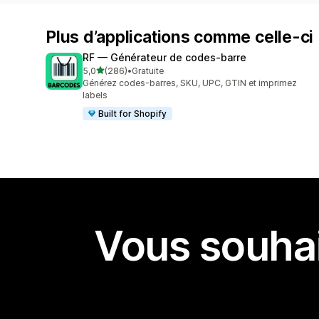
Plus d’applications comme celle-ci
RF — Générateur de codes‑barre
étoile(s) sur 5
5,0
(286)
•
Gratuite
286 avis au total
Générez codes-barres, SKU, UPC, GTIN et imprimez
labels
Built for Shopify
Vous souhai