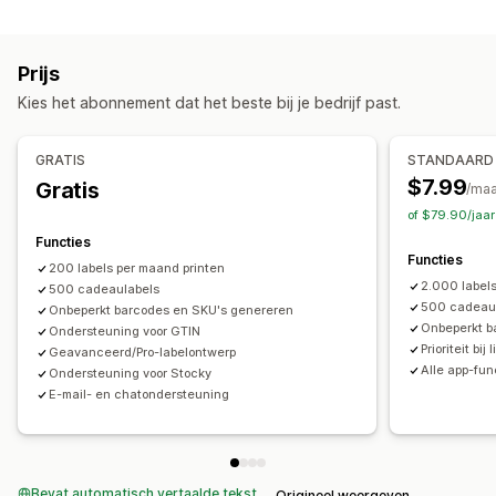
POS
QR-codes
GTIN
UPC
Scannen
Barcodes scannen
QR-codes
SKU-beheer
Prijs
Voorraadbeheer
Automatische generatie
Bulkgeneratie
Eigen templates
Kies het abonnement dat het beste bij je bedrijf past.
Synchronisatie in realtime
Automatische updates
Aangepaste regels
Voor- en achtervoegsel
Varianten
GRATIS
STANDAARD
Label afdrukken
$7.99
Gratis
/ma
In bulk afdrukken
Eigen templates
of $79.90/jaa
Aangepaste elementen
Aangepaste opmaak
Functies
Aangepaste maat
Afbeeldingen
Meerdere talen
Functies
200 labels per maand printen
2.000 label
500 cadeaulabels
500 cadeau
Onbeperkt barcodes en SKU's genereren
Onbeperkt b
Ondersteuning voor GTIN
Prioriteit bi
Geavanceerd/Pro-labelontwerp
Alle app-fun
Ondersteuning voor Stocky
E-mail- en chatondersteuning
Bevat automatisch vertaalde tekst
Origineel weergeven