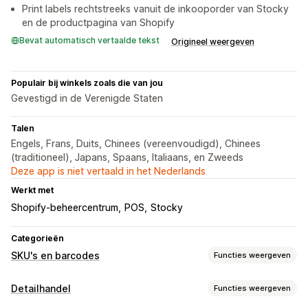
Print labels rechtstreeks vanuit de inkooporder van Stocky
en de productpagina van Shopify
Bevat automatisch vertaalde tekst
Origineel weergeven
Populair bij winkels zoals die van jou
Gevestigd in de Verenigde Staten
Talen
Engels, Frans, Duits, Chinees (vereenvoudigd), Chinees
(traditioneel), Japans, Spaans, Italiaans, en Zweeds
Deze app is niet vertaald in het Nederlands
Werkt met
Shopify-beheercentrum
POS
Stocky
Categorieën
SKU's en barcodes
Functies weergeven
Barcodebeheer
Detailhandel
Functies weergeven
Automatische generatie
Bulkgeneratie
Eigen templates