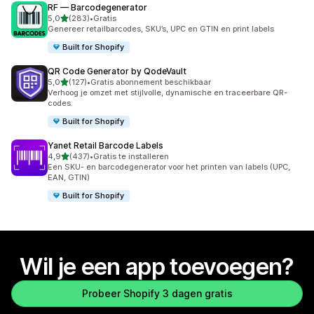
RF — Barcodegenerator
van 5 sterren
5,0
(283)
•
Gratis
283 recensies in totaal
Genereer retailbarcodes, SKU’s, UPC en GTIN en print labels
Built for Shopify
QR Code Generator by QodeVault
van 5 sterren
5,0
(127)
•
Gratis abonnement beschikbaar
127 recensies in totaal
Verhoog je omzet met stijlvolle, dynamische en traceerbare QR-
codes.
Built for Shopify
Yanet Retail Barcode Labels
van 5 sterren
4,9
(437)
•
Gratis te installeren
437 recensies in totaal
Een SKU- en barcodegenerator voor het printen van labels (UPC,
EAN, GTIN)
Built for Shopify
Wil je een app toevoegen?
Probeer Shopify 3 dagen gratis