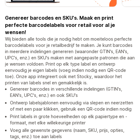
Genereer barcodes en SKU's. Maak en print
perfecte barcodelabels voor retail voor al je
wensen!
Wij bieden alle tools die je nodig hebt om moeiteloos perfecte
barcodelabels voor je retailbedrijf te maken. Je kunt barcodes
in meerdere indelingen genereren (waaronder GTIN's, EAN's,
UPC's, enz.) en SKU's maken met aangepaste patronen die aan
je wensen voldoen. Print op elk type label en ontwerp
eenvoudig je eigen labels (voeg indien nodig een QR-code
toe). Onze app integreert ook met Stocky, waardoor het
printen van labels snel en gemakkelijk is.
Genereer barcodes in verschillende indelingen (GTIN's,
EAN's, UPC's, enz.) en ook SKU's
Ontwerp labelsjablonen eenvoudig via slepen en neerzetten
of met een paar klikken, gebruik een QR-code indien nodig
Print labels in grote hoeveelheden op elk papiertype en -
formaat, met elke willekeurige printer
Voeg alle gewenste gegevens (naam, SKU, prijs, opties,
tags, enz.) toe aan labels