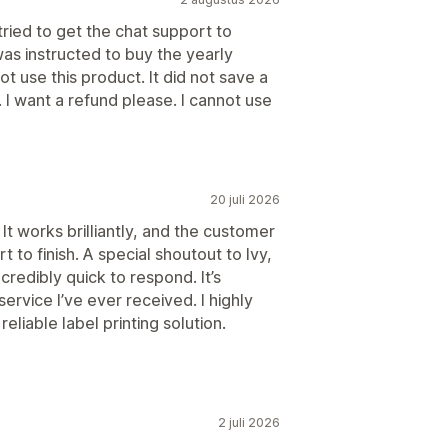
 tried to get the chat support to
as instructed to buy the yearly
not use this product. It did not save a
. I want a refund please. I cannot use
20 juli 2026
It works brilliantly, and the customer
 to finish. A special shoutout to Ivy,
credibly quick to respond. It’s
rvice I’ve ever received. I highly
liable label printing solution.
2 juli 2026