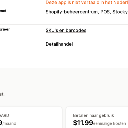
Deze app is niet vertaald in het Neder
 met
Shopify-beheercentrum
POS
Stocky
orieën
SKU's en barcodes
Barcodebeheer
Detailhandel
Automatische generatie
Bulkgenerat
POS
GTIN
UPC
Scannen
Barcodes scannen
QR-codes
SKU-beheer
Voorraadbeheer
Automatische generatie
Bulkgenerat
Synchronisatie in realtime
Automatis
Aangepaste regels
Voor- en achterv
st.
Label afdrukken
In bulk afdrukken
Eigen templates
A
Aangepaste opmaak
Aangepaste ma
AARD
Betalen naar gebruik
9
$11.99
/maand
eenmalige kosten