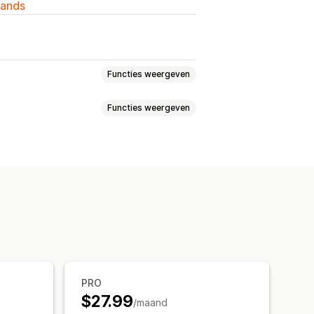
lands
Functies weergeven
Functies weergeven
ie
Eigen templates
QR-codes
ie
Eigen templates
che updates
oegsel
Varianten
angepaste elementen
at
Afbeeldingen
Meerdere talen
PRO
$27.99
/maand