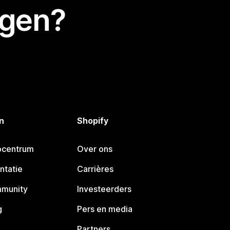
egen?
n
Shopify
pcentrum
Over ons
ntatie
Carrières
mmunity
Investeerders
g
Pers en media
Partners