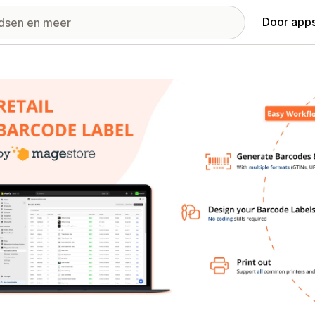
Door apps
ij met uitgelichte afbeeldingen