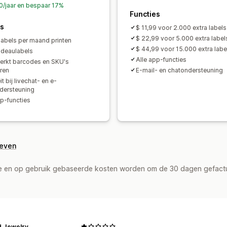
0/jaar en bespaar 17%
Functies
es
$ 11,99 voor 2.000 extra labels
$ 22,99 voor 5.000 extra label
labels per maand printen
$ 44,99 voor 15.000 extra labe
deaulabels
Alle app-functies
rkt barcodes en SKU's
ren
E-mail- en chatondersteuning
eit bij livechat- en e-
dersteuning
pp-functies
geven
de en op gebruik gebaseerde kosten worden om de 30 dagen gefact
 Jewelry