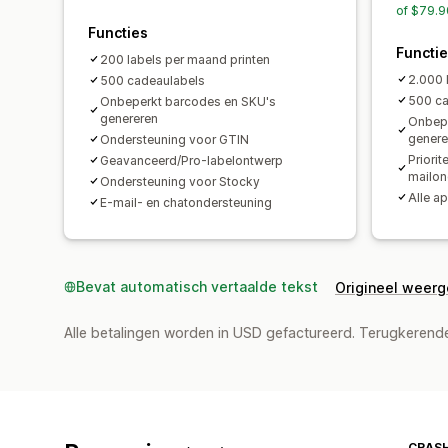
of $79.9
Functies
Functi
200 labels per maand printen
2.000 
500 cadeaulabels
500 ca
Onbeperkt barcodes en SKU's
genereren
Onbepe
genere
Ondersteuning voor GTIN
Priorit
Geavanceerd/Pro-labelontwerp
mailon
Ondersteuning voor Stocky
Alle a
E-mail- en chatondersteuning
Bevat automatisch vertaalde tekst
Origineel weer
Alle betalingen worden in USD gefactureerd. Terugkeren
CRASH