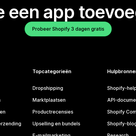
je een app toevo
Probeer Shopify 3 dagen gratis
Topcategorieën
Hulpbronne
Dropshipping
Shopify-hel
n
Marktplaatsen
API-docume
pen
Productrecensies
Shopify Co
erzending
Upselling en bundels
Shopify-blo
E-mailmarketing
Research