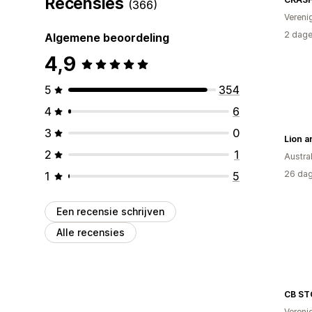
Recensies
(366)
Vereni
2 dage
Algemene beoordeling
4,9
5
354
4
6
3
0
2
1
Austral
26 dag
1
5
Een recensie schrijven
Alle recensies
CB ST
Vereni