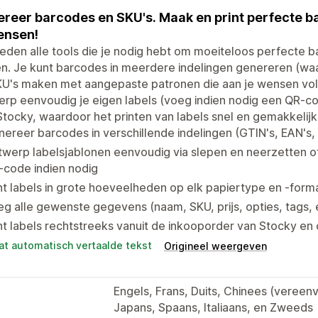
reer barcodes en SKU's. Maak en print perfecte bar
ensen!
ieden alle tools die je nodig hebt om moeiteloos perfecte ba
. Je kunt barcodes in meerdere indelingen genereren (waa
U's maken met aangepaste patronen die aan je wensen voldo
rp eenvoudig je eigen labels (voeg indien nodig een QR-c
tocky, waardoor het printen van labels snel en gemakkelijk 
ereer barcodes in verschillende indelingen (GTIN's, EAN's,
werp labelsjablonen eenvoudig via slepen en neerzetten of
-code indien nodig
nt labels in grote hoeveelheden op elk papiertype en -forma
g alle gewenste gegevens (naam, SKU, prijs, opties, tags, e
nt labels rechtstreeks vanuit de inkooporder van Stocky en
at automatisch vertaalde tekst
Origineel weergeven
Engels, Frans, Duits, Chinees (vereenv
Japans, Spaans, Italiaans, en Zweeds