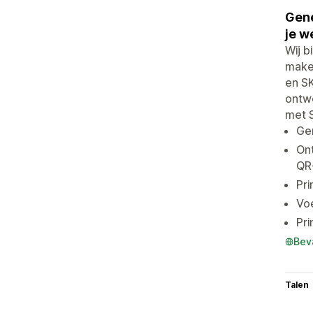
Gene
je w
Wij b
maken
en SK
ontwe
met S
Gen
Ont
QR
Pri
Voe
Pri
Bev
Talen