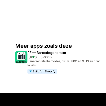
Meer apps zoals deze
RF — Barcodegenerator
van 5 sterren
5,0
(286)
•
Gratis
286 recensies in totaal
Genereer retailbarcodes, SKU’s, UPC en GTIN en print
labels
Built for Shopify