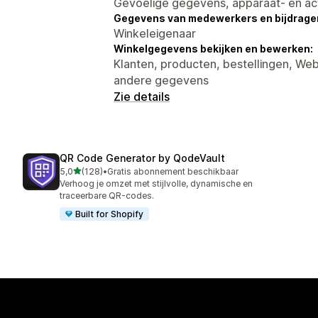
Gevoelige gegevens, apparaat- en ac
Gegevens van medewerkers en bijdrager
Winkeleigenaar
Winkelgegevens bekijken en bewerken:
Klanten, producten, bestellingen, W
andere gegevens
Zie details
QR Code Generator by QodeVault
van 5 sterren
5,0
(128)
•
Gratis abonnement beschikbaar
128 recensies in totaal
Verhoog je omzet met stijlvolle, dynamische en
traceerbare QR-codes.
Built for Shopify