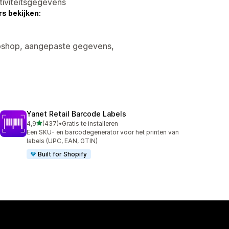
tiviteitsgegevens
s bekijken:
ebshop, aangepaste gegevens,
Yanet Retail Barcode Labels
van 5 sterren
4,9
(437)
•
Gratis te installeren
437 recensies in totaal
Een SKU- en barcodegenerator voor het printen van
labels (UPC, EAN, GTIN)
Built for Shopify