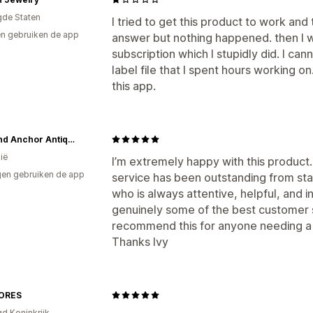
gde Staten
I tried to get this product to work and
n gebruiken de app
answer but nothing happened. then I w
subscription which I stupidly did. I can
label file that I spent hours working on
this app.
Lion and Anchor Antiques
ië
I’m extremely happy with this product. 
en gebruiken de app
service has been outstanding from start
who is always attentive, helpful, and in
genuinely some of the best customer se
recommend this for anyone needing a re
Thanks Ivy
ORES
gd Koninkrijk