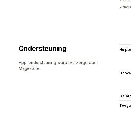
2 dage
Ondersteuning
Hulpb
App-ondersteuning wordt verzorgd door
Magestore.
Ontwik
Geïnt
Toega