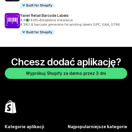
Built for Shopify
Yanet Retail Barcode Labels
na 5 gwiazdek
4,9
(438)
•
Bezpłatna instalacja
Łączna liczba recenzji: 438
A SKU & barcode generator for printing labels (UPC, EAN, GTIN)
Built for Shopify
Chcesz dodać aplikację?
Wypróbuj Shopify za darmo przez 3 dni
Kategorie aplikacji
Najpopularniejsze kategorie