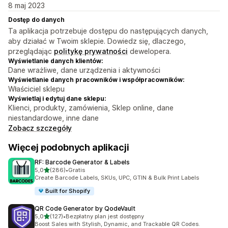
8 maj 2023
Dostęp do danych
Ta aplikacja potrzebuje dostępu do następujących danych,
aby działać w Twoim sklepie. Dowiedz się, dlaczego,
przeglądając
politykę prywatności
dewelopera.
Wyświetlanie danych klientów:
Dane wrażliwe, dane urządzenia i aktywności
Wyświetlanie danych pracowników i współpracowników:
Właściciel sklepu
Wyświetlaj i edytuj dane sklepu:
Klienci, produkty, zamówienia, Sklep online, dane
niestandardowe, inne dane
Zobacz szczegóły
Więcej podobnych aplikacji
RF: Barcode Generator & Labels
na 5 gwiazdek
5,0
(286)
•
Gratis
Łączna liczba recenzji: 286
Create Barcode Labels, SKUs, UPC, GTIN & Bulk Print Labels
Built for Shopify
QR Code Generator by QodeVault
na 5 gwiazdek
5,0
(127)
•
Bezpłatny plan jest dostępny
Łączna liczba recenzji: 127
Boost Sales with Stylish, Dynamic, and Trackable QR Codes.