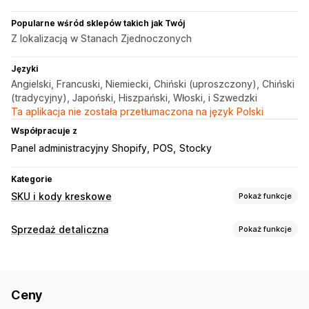
Popularne wśród sklepów takich jak Twój
Z lokalizacją w Stanach Zjednoczonych
Języki
Angielski, Francuski, Niemiecki, Chiński (uproszczony), Chiński
(tradycyjny), Japoński, Hiszpański, Włoski, i Szwedzki
Ta aplikacja nie została przetłumaczona na język Polski
Współpracuje z
Panel administracyjny Shopify
POS
Stocky
Kategorie
SKU i kody kreskowe
Pokaż funkcje
Zarządzanie kodami kreskowymi
Sprzedaż detaliczna
Pokaż funkcje
Generowanie automatyczne
Generowanie zbiorcze
POS
Niestandardowe szablony
Kody QR
GTIN
UPC
Skanowanie kodów kreskowych
Kody QR
Skanowanie
Ceny
Zarządzanie zapasami
Zarządzanie SKU