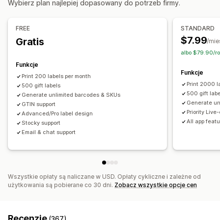
Wybierz plan najlepiej dopasowany do potrzeb firmy.
Synchronizacja w czasie rzeczywistym
Generowanie automatyczne
Generowanie zbiorcze
Automatyczne aktualizacje
Niestandardowe szablony
Reguły niestandardowe
FREE
STANDARD
Prefiksy i sufiksy
Warianty
$7.99
Gratis
/mie
albo $79.90/ro
Druk etykiet
Funkcje
Drukowanie zbiorcze
Niestandardowe szablony
Funkcje
Print 200 labels per month
Elementy niestandardowe
Układy niestandardowe
Print 2000 l
500 gift labels
Rozmiary niestandardowe
Obrazy
Wielojęzyczne
500 gift lab
Generate unlimited barcodes & SKUs
Generate un
GTIN support
Priority Live
Advanced/Pro label design
All app feat
Stocky support
Email & chat support
Wszystkie opłaty są naliczane w USD. Opłaty cykliczne i zależne od
użytkowania są pobierane co 30 dni.
Zobacz wszystkie opcje cen
Recenzje
(367)