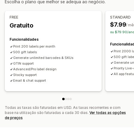
Escolha o plano que melhor se adequa ao negócio.
Sincronização em tempo real
Atualizações automáticas
Geração automática
Geração em lote
Modelos personalizados
Regras personalizadas
FREE
STANDARD
Prefixo e sufixo
Variantes
$7.99
Gratuito
/ mê
ou $79.90/ano
Impressão de etiquetas
Funcionalidades
Impressão em lote
Modelos personalizados
Funcionalida
Print 200 labels per month
Elementos personalizados
Esquemas personalizados
Print 2000 l
500 gift labels
Tamanho personalizado
Imagens
Multilingue
500 gift lab
Generate unlimited barcodes & SKUs
Generate un
GTIN support
Priority Live
Advanced/Pro label design
All app feat
Stocky support
Email & chat support
Todas as taxas são faturadas em USD. As taxas recorrentes e com
base na utilização são faturadas a cada 30 dias.
Ver todas as opções
de preços