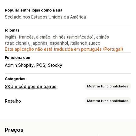
Popular entre lojas como a sua
Sediado nos Estados Unidos da América
Idiomas
inglês, francês, alemão, chinês (simplificado), chinês
(tradicional), japonês, espanhol, italianoe sueco
Esta aplicação não está traduzida em português (Portugal)
Funciona com
Admin Shopify
POS
Stocky
Categorias
SKU e códigos de barras
Mostrar funcionalidades
Gestão de códigos de barras
Retalho
Mostrar funcionalidades
Geração automática
Geração em lote
POS
Modelos personalizados
Códigos QR
GTIN
UPC
Leitura de códigos de barras
Códigos QR
Efetuar leitura
Preços
Gestão de inventário
Gestão de SKU