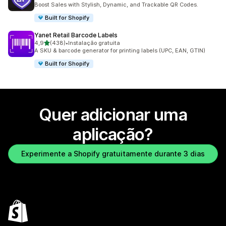
127 total de avaliações
Boost Sales with Stylish, Dynamic, and Trackable QR Codes.
Built for Shopify
Yanet Retail Barcode Labels
de 5 estrelas
4,9
(438)
•
Instalação gratuita
438 total de avaliações
A SKU & barcode generator for printing labels (UPC, EAN, GTIN)
Built for Shopify
Quer adicionar uma
aplicação?
Experimente a Shopify gratuitamente durante 3 dias