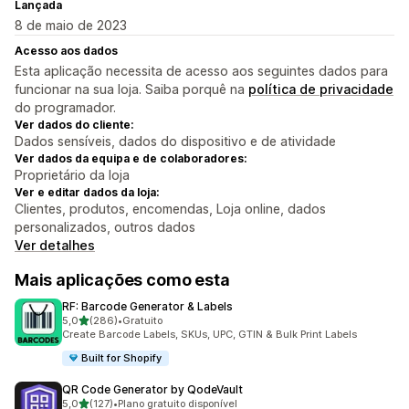
Lançada
8 de maio de 2023
Acesso aos dados
Esta aplicação necessita de acesso aos seguintes dados para
funcionar na sua loja. Saiba porquê na
política de privacidade
do programador.
Ver dados do cliente:
Dados sensíveis, dados do dispositivo e de atividade
Ver dados da equipa e de colaboradores:
Proprietário da loja
Ver e editar dados da loja:
Clientes, produtos, encomendas, Loja online, dados
personalizados, outros dados
Ver detalhes
Mais aplicações como esta
RF: Barcode Generator & Labels
de 5 estrelas
5,0
(286)
•
Gratuito
286 total de avaliações
Create Barcode Labels, SKUs, UPC, GTIN & Bulk Print Labels
Built for Shopify
QR Code Generator by QodeVault
de 5 estrelas
5,0
(127)
•
Plano gratuito disponível