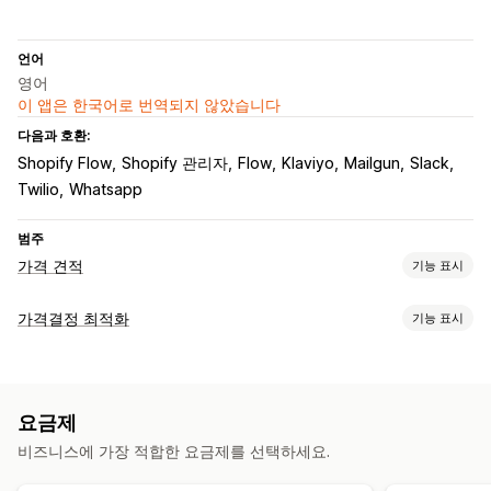
언어
영어
이 앱은 한국어로 번역되지 않았습니다
다음과 호환:
Shopify Flow
Shopify 관리자
Flow
Klaviyo
Mailgun
Slack
Twilio
Whatsapp
범주
가격 견적
기능 표시
가격 책정 규칙
가격결정 최적화
기능 표시
가격 숨기기
표시 및 숨기기
견적을 주문으로 전환
입찰
역제안
가격 관리
자동 승인
자동 거절
사용자 지정 규칙
여러 통화
가격 책정 규칙
백분율 할인
고정 할인
사용자 지정 가격 책정
맞춤 설정
요금제
자동 가격 재조정
가격 매칭
가격 협상
태그
사용자 지정 디스플레이
버튼
견적 양식
여러 언어
비즈니스에 가장 적합한 요금제를 선택하세요.
모니터링
사용자 지정 링크
팝업