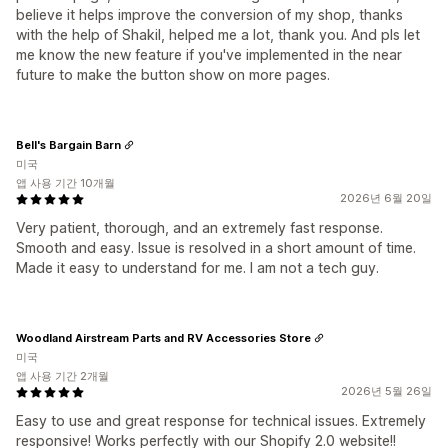
believe it helps improve the conversion of my shop, thanks
with the help of Shakil, helped me a lot, thank you. And pls let
me know the new feature if you've implemented in the near
future to make the button show on more pages.
Bell's Bargain Barn
미국
앱 사용 기간 10개월
2026년 6월 20일
Very patient, thorough, and an extremely fast response.
Smooth and easy. Issue is resolved in a short amount of time.
Made it easy to understand for me. I am not a tech guy.
Woodland Airstream Parts and RV Accessories Store
미국
앱 사용 기간 2개월
2026년 5월 26일
Easy to use and great response for technical issues. Extremely
responsive! Works perfectly with our Shopify 2.0 website!!