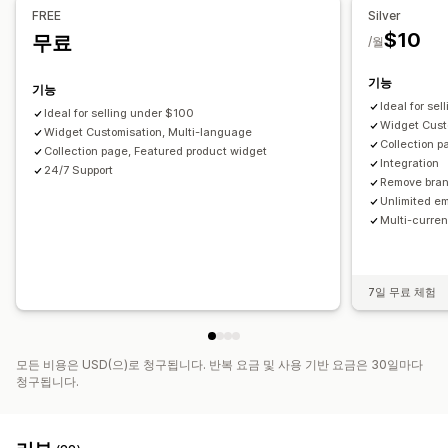
가격 내역
대시보드
분석
FREE
Silver
알림
$10
무료
/월
관리자 알림
자동 이메일 응답
이메일 템플릿
견적 업데이트
이메일 알림
기능
기능
Ideal for sel
Ideal for selling under $100
Widget Cust
Widget Customisation, Multi-language
Collection p
Collection page, Featured product widget
Integration
24/7 Support
Remove bra
Unlimited em
Multi-curren
7일 무료 체험
모든 비용은 USD(으)로 청구됩니다. 반복 요금 및 사용 기반 요금은 30일마다
청구됩니다.