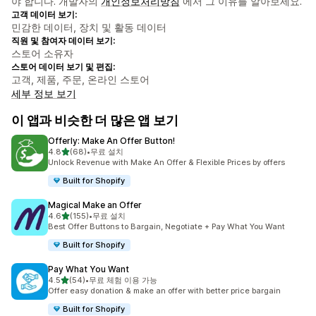
야 합니다. 개발자의
개인정보처리방침
에서 그 이유를 알아보세요.
고객 데이터 보기:
민감한 데이터, 장치 및 활동 데이터
직원 및 참여자 데이터 보기:
스토어 소유자
스토어 데이터 보기 및 편집:
고객, 제품, 주문, 온라인 스토어
세부 정보 보기
이 앱과 비슷한 더 많은 앱 보기
Offerly: Make An Offer Button!
별 5개 중
4.8
(68)
•
무료 설치
총 리뷰 68개
Unlock Revenue with Make An Offer & Flexible Prices by offers
Built for Shopify
Magical Make an Offer
별 5개 중
4.6
(155)
•
무료 설치
총 리뷰 155개
Best Offer Buttons to Bargain, Negotiate + Pay What You Want
Built for Shopify
Pay What You Want
별 5개 중
4.5
(54)
•
무료 체험 이용 가능
총 리뷰 54개
Offer easy donation & make an offer with better price bargain
Built for Shopify