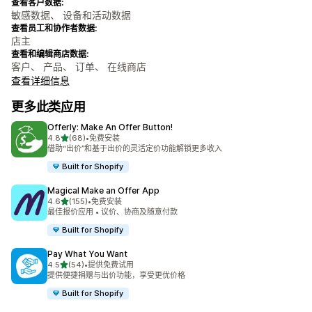
查看客户数据:
敏感数据、 设备和活动数据
查看员工和协作者数据:
店主
查看和编辑商店数据:
客户、 产品、 订单、 在线商店
查看详细信息
更多此类应用
Offerly: Make An Offer Button!
星（满分 5 星）
4.8
(68)
•
免费安装
总共 68 条评论
借助“出价”和基于出价的灵活定价功能解锁更多收入
Built for Shopify
Magical Make an Offer App
星（满分 5 星）
4.6
(155)
•
免费安装
总共 155 条评论
最佳报价应用 • 议价、协商及随意付款
Built for Shopify
Pay What You Want
星（满分 5 星）
4.5
(54)
•
提供免费试用
总共 54 条评论
提供便捷捐赠与出价功能，享受更优价格
Built for Shopify