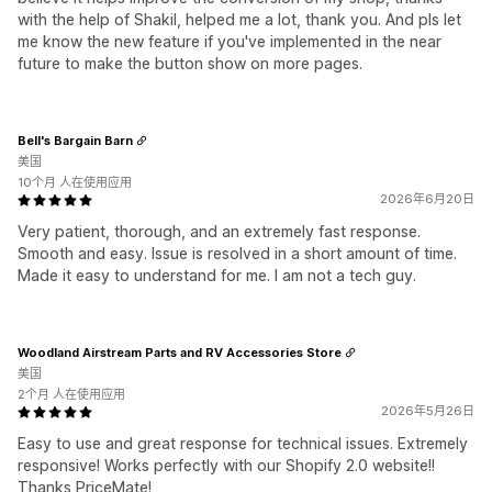
with the help of Shakil, helped me a lot, thank you. And pls let
me know the new feature if you've implemented in the near
future to make the button show on more pages.
Bell's Bargain Barn
美国
10个月 人在使用应用
2026年6月20日
Very patient, thorough, and an extremely fast response.
Smooth and easy. Issue is resolved in a short amount of time.
Made it easy to understand for me. I am not a tech guy.
Woodland Airstream Parts and RV Accessories Store
美国
2个月 人在使用应用
2026年5月26日
Easy to use and great response for technical issues. Extremely
responsive! Works perfectly with our Shopify 2.0 website!!
Thanks PriceMate!