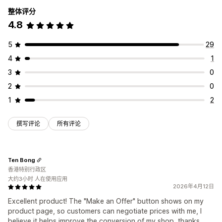
整体评分
4.8
5
29
4
1
3
0
2
0
1
2
撰写评论
所有评论
Ten Bong
香港特别行政区
大约3小时 人在使用应用
2026年4月12日
Excellent product! The "Make an Offer" button shows on my
product page, so customers can negotiate prices with me, I
believe it helps improve the conversion of my shop, thanks