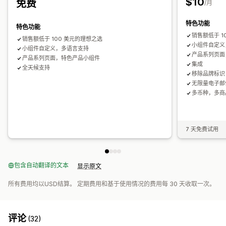
$10
免费
/月
电子邮件通知
特色功能
特色功能
销售额低于 1
销售额低于 100 美元的理想之选
小组件自定义
小组件自定义，多语言支持
产品系列页面
产品系列页面，特色产品小组件
集成
全天候支持
移除品牌标识
无限量电子邮
多币种，多商
7 天免费试用
包含自动翻译的文本
显示原文
所有费用均以USD结算。 定期费用和基于使用情况的费用每 30 天收取一次。
评论
(32)