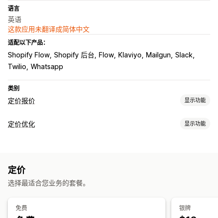
语言
英语
这款应用未翻译成简体中文
适配以下产品：
Shopify Flow
Shopify 后台
Flow
Klaviyo
Mailgun
Slack
Twilio
Whatsapp
类别
定价报价
显示功能
定价规则
定价优化
显示功能
隐藏价格
显示和隐藏
将报价转化为订单
竞价
还价
自动批准
定价管理
自动拒绝
自定义规则
多币种
定价规则
百分比折扣
固定折扣
自定义定价
自动重新定价
自定义
定价
价格匹配
价格协商
标签
自定义显示
按钮
报价表单
多语言
自定义链接
弹出窗口
选择最适合您业务的套餐。
监控
通知
价格历史记录
控制面板
分析
免费
银牌
后台提醒
自动电子邮件回复
电子邮件模板
报价更新