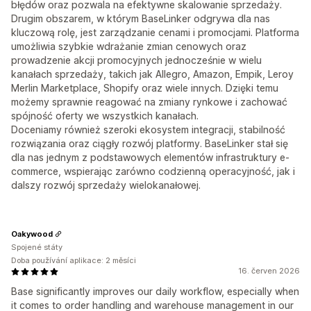
błędów oraz pozwala na efektywne skalowanie sprzedaży.
Drugim obszarem, w którym BaseLinker odgrywa dla nas
kluczową rolę, jest zarządzanie cenami i promocjami. Platforma
umożliwia szybkie wdrażanie zmian cenowych oraz
prowadzenie akcji promocyjnych jednocześnie w wielu
kanałach sprzedaży, takich jak Allegro, Amazon, Empik, Leroy
Merlin Marketplace, Shopify oraz wiele innych. Dzięki temu
możemy sprawnie reagować na zmiany rynkowe i zachować
spójność oferty we wszystkich kanałach.
Doceniamy również szeroki ekosystem integracji, stabilność
rozwiązania oraz ciągły rozwój platformy. BaseLinker stał się
dla nas jednym z podstawowych elementów infrastruktury e-
commerce, wspierając zarówno codzienną operacyjność, jak i
dalszy rozwój sprzedaży wielokanałowej.
Oakywood
Spojené státy
Doba používání aplikace: 2 měsíci
16. červen 2026
Base significantly improves our daily workflow, especially when
it comes to order handling and warehouse management in our