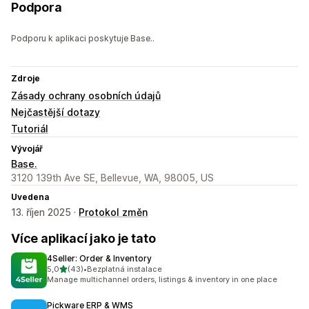
Podpora
Podporu k aplikaci poskytuje Base..
Zdroje
Zásady ochrany osobních údajů
Nejčastější dotazy
Tutoriál
Vývojář
Base.
3120 139th Ave SE, Bellevue, WA, 98005, US
Uvedena
13. říjen 2025 ·
Protokol změn
Více aplikací jako je tato
4Seller: Order & Inventory
z 5 hvězd
5,0
(43)
•
Bezplatná instalace
Celkový počet recenzí: 43
Manage multichannel orders, listings & inventory in one place
Pickware ERP & WMS