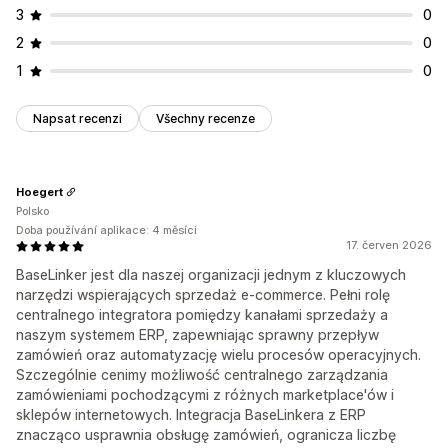
Data skončení platnosti
Optimalizace
Výkazy
3
0
Značková stránka pro sledování
E-mailová oznámení
Přehled hodnoty
Rezervace skladových zásob
2
0
Aktualizace objednávek
Účetnictví a finance
1
0
Sledování zisku
Nákupní objednávky
Vykazování
Výpočet daní
Napsat recenzi
Všechny recenze
Hoegert
Polsko
Doba používání aplikace: 4 měsíci
17. červen 2026
BaseLinker jest dla naszej organizacji jednym z kluczowych
narzędzi wspierających sprzedaż e-commerce. Pełni rolę
centralnego integratora pomiędzy kanałami sprzedaży a
naszym systemem ERP, zapewniając sprawny przepływ
zamówień oraz automatyzację wielu procesów operacyjnych.
Szczególnie cenimy możliwość centralnego zarządzania
zamówieniami pochodzącymi z różnych marketplace'ów i
sklepów internetowych. Integracja BaseLinkera z ERP
znacząco usprawnia obsługę zamówień, ogranicza liczbę