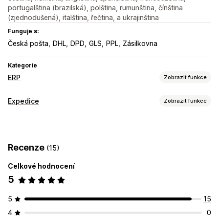
portugalština (brazilská), polština, rumunština, čínština
(zjednodušená), italština, řečtina, a ukrajinština
Funguje s:
Česká pošta
DHL
DPD
GLS
PPL
Zásilkovna
Kategorie
ERP
Zobrazit funkce
Zpracování objednávek
Expedice
Zobrazit funkce
Vlastní postupy
Správa více platforem
Štítky a balení
Automatizované plnění
Řízení doručování
Vytváření štítků
Přizpůsobení štítků
Hromadný tisk
Zpracování dávek
Úpravy objednávek
Recenze
(15)
Vlastní dokumenty
Štítky pro vrácení
Balení
Kontrola a schvalování
Aktualizace stavu
Skenování čárových kódů
Vychystávací seznamy
Synchronizace objednávek
Zákaznické účty
Celkové hodnocení
Pojištění přepravy
Pravidla přepravy
Datum doručení
Zákaznický servis
5
Synchronizace objednávek
Více jazyků
Výběr dopravce
Správa skladových zásob
5
15
Řízení zásilek
Synchronizace v reálném čase
Více lokalit
4
0
Synchronizace objednávek