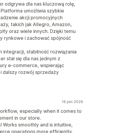
r odgrywa dla nas kluczową rolę,
 Platforma umożliwia szybkie
adzenie akcji promocyjnych
aży, takich jak Allegro, Amazon,
ify oraz wiele innych. Dzięki temu
y rynkowe i zachować spójność
integracji, stabilność rozwiązania
er stał się dla nas jednym z
ury e-commerce, wspierając
i dalszy rozwój sprzedaży
16 juin 2026
workflow, especially when it comes to
ment in our store.
! Works smoothly and is intuitive,
ce operations more efficiently.