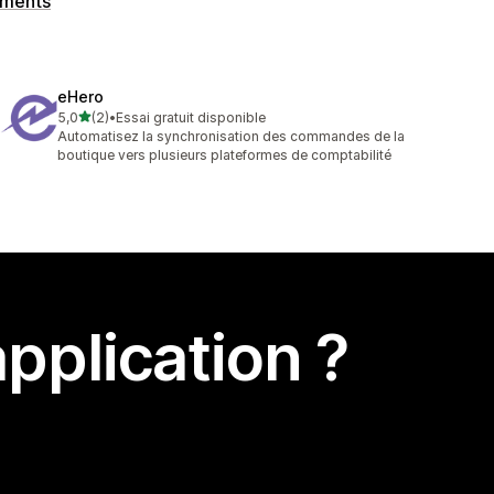
ements
eHero
étoile(s) sur 5
5,0
(2)
•
Essai gratuit disponible
2 avis au total
Automatisez la synchronisation des commandes de la
boutique vers plusieurs plateformes de comptabilité
pplication ?