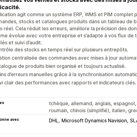
ficacité.
lication agit comme un système ERP, WMS et PIM complet pou
ndes, stocks et catalogues produits dans un tableau de bo
 réel. Cela réduit les erreurs, améliore la précision des donn
me évolue avec votre entreprise et s’adapte à vos flux de tr
lés et suivi d’audit.
trôle des stocks en temps réel sur plusieurs entrepôts.
tion centralisée des commandes avec mises à jour automat
alogue de produits bien organisé et toujours actualisé.
ns d’erreurs manuelles grâce à la synchronisation automati
vi clair des performances avec rapports et indicateurs clés.
es
tchèque, allemand, anglais, espagnol, f
roumain, chinois (simplifié), italien, gre
ionne avec
DHL
Microsoft Dynamics Navision
SL