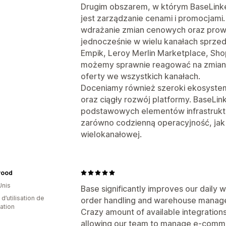
Drugim obszarem, w którym BaseLinke
jest zarządzanie cenami i promocjami.
wdrażanie zmian cenowych oraz prow
jednocześnie w wielu kanałach sprzed
Empik, Leroy Merlin Marketplace, Shop
możemy sprawnie reagować na zmian
oferty we wszystkich kanałach.
Doceniamy również szeroki ekosystem 
oraz ciągły rozwój platformy. BaseLink
podstawowych elementów infrastrukt
zarówno codzienną operacyjność, jak 
wielokanałowej.
wood
Unis
Base significantly improves our daily 
d’utilisation de
order handling and warehouse manage
cation
Crazy amount of available integrations
allowing our team to manage e-commer