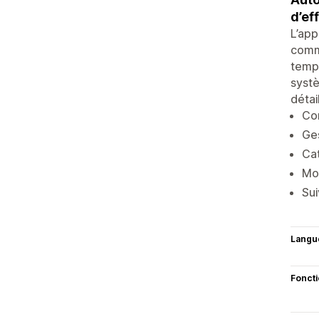
d’ef
L’app
comma
temps
systè
détail
Con
Ges
Cat
Moi
Sui
Langu
Fonct