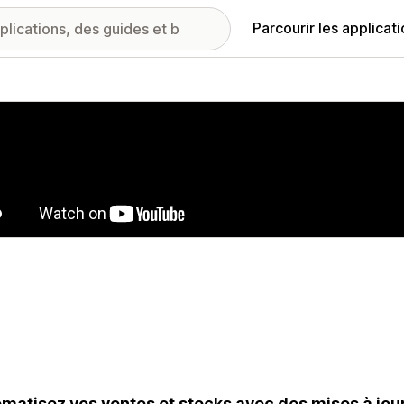
Parcourir les applicat
ie d’images vedette
matisez vos ventes et stocks avec des mises à jour