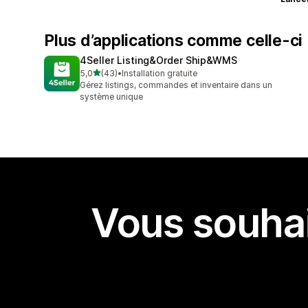
Plus d’applications comme celle-ci
4Seller Listing&Order Ship&WMS
étoile(s) sur 5
5,0
(43)
•
Installation gratuite
43 avis au total
Gérez listings, commandes et inventaire dans un
système unique
Vous souhai