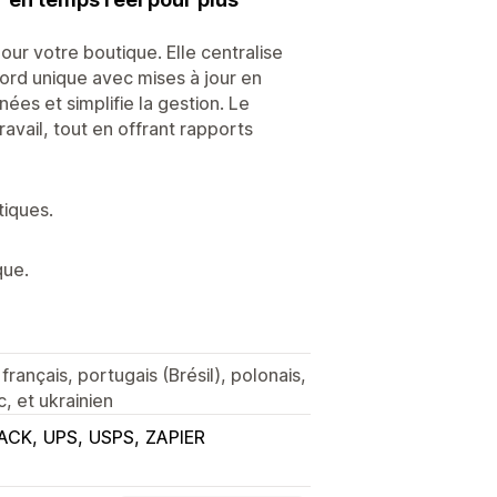
r votre boutique. Elle centralise
rd unique avec mises à jour en
ées et simplifie la gestion. Le
avail, tout en offrant rapports
iques.
que.
rançais, portugais (Brésil), polonais,
c, et ukrainien
ACK
UPS
USPS
ZAPIER