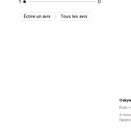
1
0
Écrire un avis
Tous les avis
Oaky
États-
2 mois 
l’appli