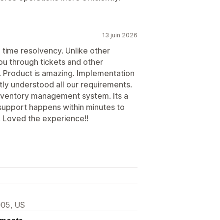
13 juin 2026
ime resolvency. Unlike other
ou through tickets and other
n. Product is amazing. Implementation
ntly understood all our requirements.
Inventory management system. Its a
support happens within minutes to
. Loved the experience!!
005, US