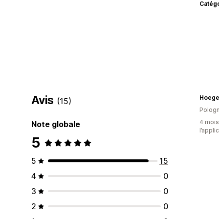
Catég
Avis
Hoege
(15)
Polog
4 mois 
Note globale
l’appli
5
5
15
4
0
3
0
2
0